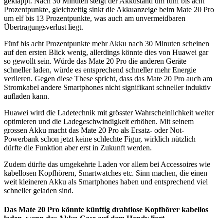
geklappt. Nach 30 Minuten steigt der Akkustand um fünf bis acht
Prozentpunkte, gleichzeitig sinkt die Akkuanzeige beim Mate 20 Pro
um elf bis 13 Prozentpunkte, was auch am unvermeidbaren
Übertragungsverlust liegt.
Fünf bis acht Prozentpunkte mehr Akku nach 30 Minuten scheinen
auf den ersten Blick wenig, allerdings könnte dies von Huawei gar
so gewollt sein. Würde das Mate 20 Pro die anderen Geräte
schneller laden, würde es entsprechend schneller mehr Energie
verlieren. Gegen diese These spricht, dass das Mate 20 Pro auch am
Stromkabel andere Smartphones nicht signifikant schneller induktiv
aufladen kann.
Huawei wird die Ladetechnik mit grösster Wahrscheinlichkeit weiter
optimieren und die Ladegeschwindigkeit erhöhen. Mit seinem
grossen Akku macht das Mate 20 Pro als Ersatz- oder Not-
Powerbank schon jetzt keine schlechte Figur, wirklich nützlich
dürfte die Funktion aber erst in Zukunft werden.
Zudem dürfte das umgekehrte Laden vor allem bei Accessoires wie
kabellosen Kopfhörern, Smartwatches etc. Sinn machen, die einen
weit kleineren Akku als Smartphones haben und entsprechend viel
schneller geladen sind.
Das Mate 20 Pro könnte künftig drahtlose Kopfhörer kabellos