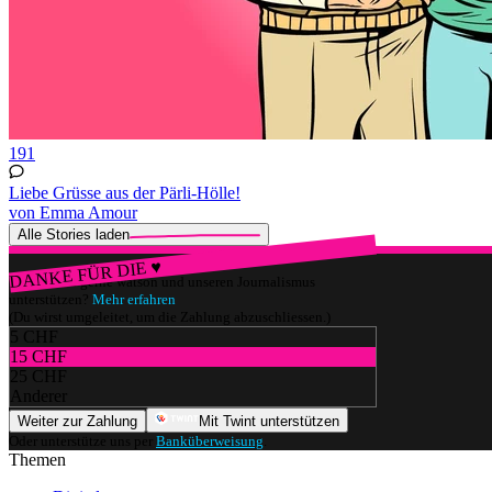
191
Liebe Grüsse aus der Pärli-Hölle!
von Emma Amour
Alle Stories laden
DANKE FÜR DIE ♥
Würdest du gerne watson und unseren Journalismus
unterstützen?
Mehr erfahren
(Du wirst umgeleitet, um die Zahlung abzuschliessen.)
5 CHF
15 CHF
25 CHF
Anderer
Weiter zur Zahlung
Mit Twint unterstützen
Oder unterstütze uns per
Banküberweisung
.
Themen