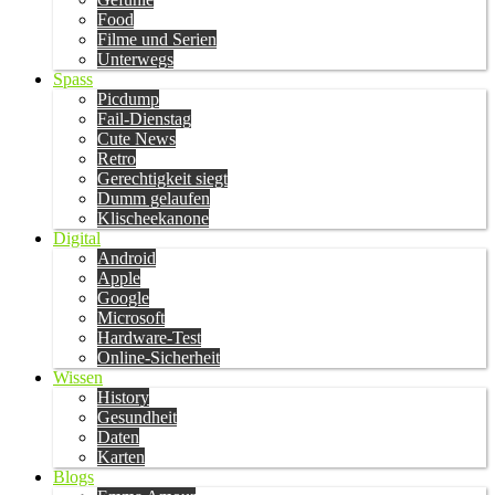
Food
Filme und Serien
Unterwegs
Spass
Picdump
Fail-Dienstag
Cute News
Retro
Gerechtigkeit siegt
Dumm gelaufen
Klischeekanone
Digital
Android
Apple
Google
Microsoft
Hardware-Test
Online-Sicherheit
Wissen
History
Gesundheit
Daten
Karten
Blogs