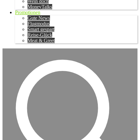
Wein doch
MoneyTalks
Promotionen
Gute News
Flugmodus
Smart gespart
Reise-Glück
Meat & Greet