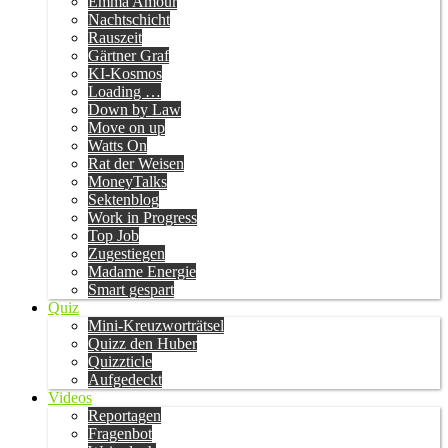
Emma Amour
Nachtschicht
Rauszeit
Gärtner Graf
KI-Kosmos
Loading …
Down by Law
Move on up
Watts On
Rat der Weisen
MoneyTalks
Sektenblog
Work in Progress
Top Job
Zugestiegen
Madame Energie
Smart gespart
Quiz
Mini-Kreuzworträtsel
Quizz den Huber
Quizzticle
Aufgedeckt
Videos
Reportagen
Fragenbot