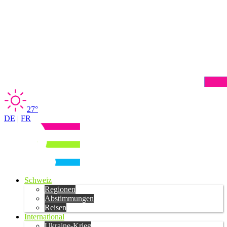
27°
DE
|
FR
Schweiz
Regionen
Abstimmungen
Reisen
International
Ukraine-Krieg