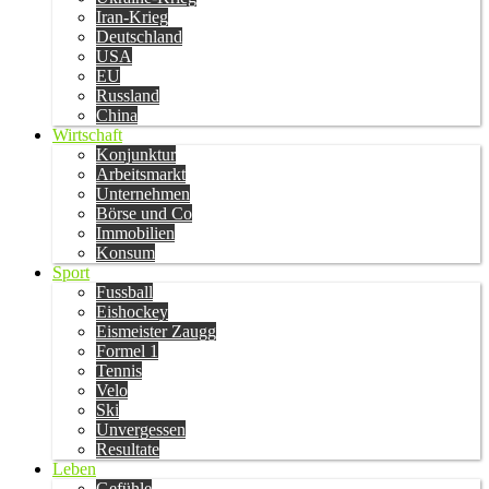
Iran-Krieg
Deutschland
USA
EU
Russland
China
Wirtschaft
Konjunktur
Arbeitsmarkt
Unternehmen
Börse und Co
Immobilien
Konsum
Sport
Fussball
Eishockey
Eismeister Zaugg
Formel 1
Tennis
Velo
Ski
Unvergessen
Resultate
Leben
Gefühle