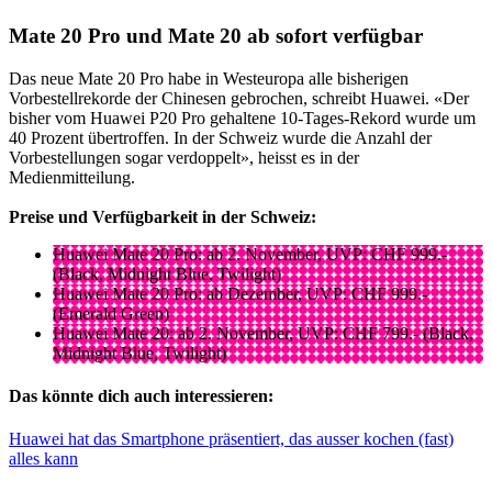
Mate 20 Pro und Mate 20 ab sofort verfügbar
Das neue Mate 20 Pro habe in Westeuropa alle bisherigen
Vorbestellrekorde der Chinesen gebrochen, schreibt Huawei. «Der
bisher vom Huawei P20 Pro gehaltene 10-Tages-Rekord wurde um
40 Prozent übertroffen. In der Schweiz wurde die Anzahl der
Vorbestellungen sogar verdoppelt», heisst es in der
Medienmitteilung.
Preise und Verfügbarkeit in der Schweiz:
Huawei Mate 20 Pro: ab 2. November, UVP: CHF 999.-
(Black, Midnight Blue, Twilight)
Huawei Mate 20 Pro: ab Dezember, UVP: CHF 999.-
(Emerald Green)
Huawei Mate 20: ab 2. November, UVP: CHF 799.- (Black,
Midnight Blue, Twilight)
Das könnte dich auch interessieren:
Huawei hat das Smartphone präsentiert, das ausser kochen (fast)
alles kann