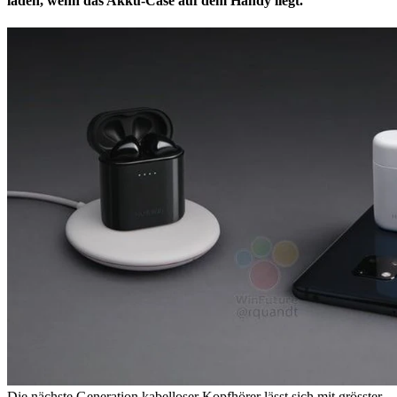
laden, wenn das Akku-Case auf dem Handy liegt.
Die nächste Generation kabelloser Kopfhörer lässt sich mit grösster