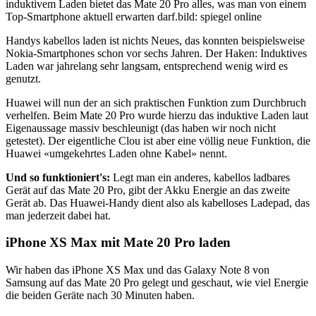
induktivem Laden bietet das Mate 20 Pro alles, was man von einem
Top-Smartphone aktuell erwarten darf.
bild: spiegel online
Handys kabellos laden ist nichts Neues, das konnten beispielsweise
Nokia-Smartphones schon vor sechs Jahren. Der Haken: Induktives
Laden war jahrelang sehr langsam, entsprechend wenig wird es
genutzt.
Huawei will nun der an sich praktischen Funktion zum Durchbruch
verhelfen. Beim Mate 20 Pro wurde hierzu das induktive Laden laut
Eigenaussage massiv beschleunigt (das haben wir noch nicht
getestet). Der eigentliche Clou ist aber eine völlig neue Funktion, die
Huawei «umgekehrtes Laden ohne Kabel» nennt.
Und so funktioniert's:
Legt man ein anderes, kabellos ladbares
Gerät auf das Mate 20 Pro, gibt der Akku Energie an das zweite
Gerät ab. Das Huawei-Handy dient also als kabelloses Ladepad, das
man jederzeit dabei hat.
iPhone XS Max mit Mate 20 Pro laden
Wir haben das iPhone XS Max und das Galaxy Note 8 von
Samsung auf das Mate 20 Pro gelegt und geschaut, wie viel Energie
die beiden Geräte nach 30 Minuten haben.