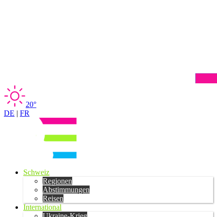
20°
DE
|
FR
Schweiz
Regionen
Abstimmungen
Reisen
International
Ukraine-Krieg