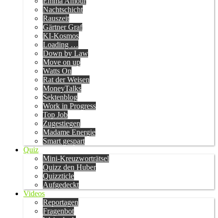
Emma Amour
Nachtschicht
Rauszeit
Gärtner Graf
KI-Kosmos
Loading …
Down by Law
Move on up
Watts On
Rat der Weisen
MoneyTalks
Sektenblog
Work in Progress
Top Job
Zugestiegen
Madame Energie
Smart gespart
Quiz
Mini-Kreuzworträtsel
Quizz den Huber
Quizzticle
Aufgedeckt
Videos
Reportagen
Fragenbot