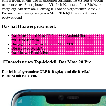
eins werden. Rivale und Marktführer Samsung hat erst letzte Woche
mit dem ersten Smartphone mit
Vierfach-Kamera
auf der Rückseite
vorgelegt. Mit dem am Dienstag in London vorgestellten Mate 20
Pro und dem etwas günstigeren Mate 20 folgt Huaweis Antwort
postwendend.
Das hat Huawei präsentiert:
Das Mate 20 und Mate 20 Pro: zwei Android-Smartphones
mit Triple-Kamera
Das gigantisch grosse Huawei Mate 20 X
Die Huawei Watch GT
Das Huawei Band 3 Pro
Huaweis neues Top-Modell: Das Mate 20 Pro
Das leicht abgerundete OLED-Display und die Dreifach-
Kamera mit Blitzlicht.