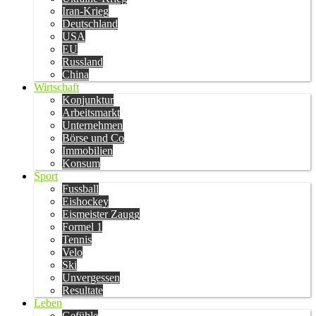
Iran-Krieg
Deutschland
USA
EU
Russland
China
Wirtschaft
Konjunktur
Arbeitsmarkt
Unternehmen
Börse und Co
Immobilien
Konsum
Sport
Fussball
Eishockey
Eismeister Zaugg
Formel 1
Tennis
Velo
Ski
Unvergessen
Resultate
Leben
Gefühle