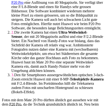
P20 Pro
eine Auflösung von 40 Megapixeln. Sie verfügt über
eine F/1.8-Blende und einen für Handys sehr grossen
Bildsensor. Die Software kombiniert wiederum mehrere
kleine Pixel zu einem grösseren, um so die Bildqualität zu
steigern. Die Kamera soll auch bei schwachem Licht gute
Fotos ermöglichen. Hierfür nutzt Huawei wie beim P20 Pro
Software, die besonders lange Belichtungszeiten ermöglicht.
Die zweite Kamera hat einen
Ultra-Weitwinkel-
Sensor
, der mit 20 Megapixeln auflöst und eine F/2.2-Blende
bietet. Ein Nachteil von Handy-Fotos war bislang, dass das
Sichtfeld der Kamera oft relativ eng war. Ambitionierte
Fotografen nutzen daher eine Kamera mit (wechselbarem)
Weitwinkelobjektiv, um etwa bei Städtereisen die gesamte
Kirche oder das ganze Hochhaus aufs Foto zu bekommen.
Huawei baut im Mate 20 Pro eine separate Weitwinkel-
Kamera ein, damit auch Handy-Nutzer mehr von der
Umgebung ablichten können.
Den für Smartphones aussergewöhnlichen optischen 3-fach-
Zoom erreicht Huawei mit einer 8-MP-
Teleobjektiv-Kamera
mit F/2.4-Blende. Im Porträtmodus hilft die Telekamera
zudem Fotos mit unscharfem Hintergrund zu schiessen
(Bokeh-Effekt).
Fotos mit dem Mate 20 Pro dürften ähnlich gut aussehen wie mit
dem
P20 Pro
, da die Technik grundsätzlich ähnlich ist. Neu beim