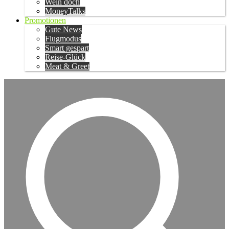
Wein doch
MoneyTalks
Promotionen
Gute News
Flugmodus
Smart gespart
Reise-Glück
Meat & Greet