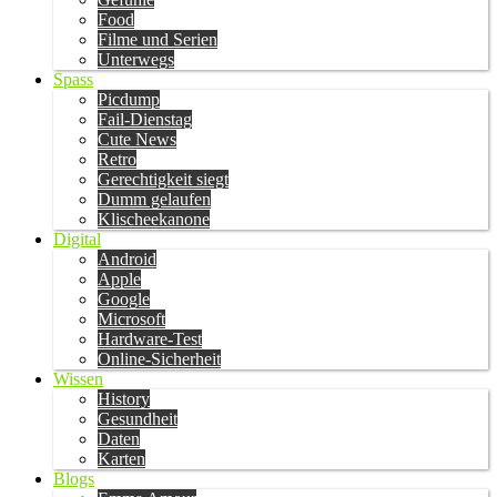
Food
Filme und Serien
Unterwegs
Spass
Picdump
Fail-Dienstag
Cute News
Retro
Gerechtigkeit siegt
Dumm gelaufen
Klischeekanone
Digital
Android
Apple
Google
Microsoft
Hardware-Test
Online-Sicherheit
Wissen
History
Gesundheit
Daten
Karten
Blogs