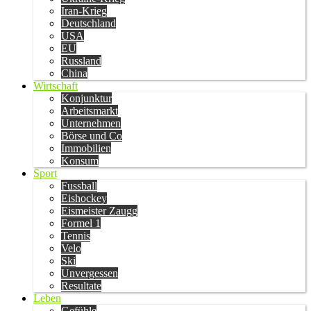
Iran-Krieg
Deutschland
USA
EU
Russland
China
Wirtschaft
Konjunktur
Arbeitsmarkt
Unternehmen
Börse und Co
Immobilien
Konsum
Sport
Fussball
Eishockey
Eismeister Zaugg
Formel 1
Tennis
Velo
Ski
Unvergessen
Resultate
Leben
Gefühle