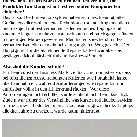
Intervallen auf den Markt zu bringen. Ich vermute, die
Produktentwicklung ist mit fest verbauten Komponenten
einfacher?
Das ist so. Die Innovationszyklen haben sich beschleunigt, alle
Gerätehersteller wollen neue Technologien schnell implementieren
und das geht mit fest verbauten Teilen einfacher. Laptops sind
zudem je länger je mehr zu austauschbaren Gebrauchsgegenständen
mit geringen Margen geworden. Man hat entsprechend mit fest
verbauten Bauteilen den einfachsten gangbaren Weg gesucht. Der
Hauptgrund für die abnehmende Reparierbarkeit war aber das
gestiegene Mobilitätsbedürfnis im Business-Bereich.
Also sind die Kunden schuld?
Für Lenovo ist der Business-Markt zentral. Und dort ist es so, dass
bei öffentlichen Ausschreibungen Kriterien wie Portabilität lange
überhandnahmen, während Anforderungen wie reparierbar und
aufrüstbar völlig in den Hintergrund rückten. Wer diese
Anforderungen nicht erfüllte, wurde schlicht nicht berücksichtigt.
Zudem war früher das Verständnis, was kurze Produktlebenszyklen
für die Umwelt bedeuten, niemals so ausgeprägt wie heute. Laptops
alle drei Jahre zu ersetzen, wurde kaum hinterfragt.