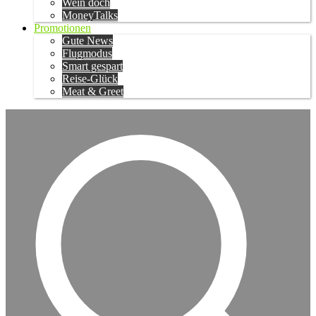
Wein doch
MoneyTalks
Promotionen
Gute News
Flugmodus
Smart gespart
Reise-Glück
Meat & Greet