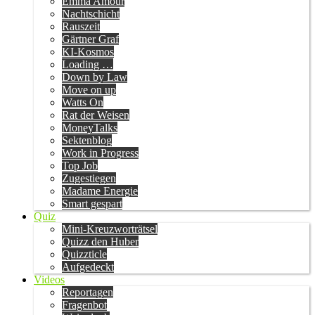
Emma Amour
Nachtschicht
Rauszeit
Gärtner Graf
KI-Kosmos
Loading …
Down by Law
Move on up
Watts On
Rat der Weisen
MoneyTalks
Sektenblog
Work in Progress
Top Job
Zugestiegen
Madame Energie
Smart gespart
Quiz
Mini-Kreuzworträtsel
Quizz den Huber
Quizzticle
Aufgedeckt
Videos
Reportagen
Fragenbot