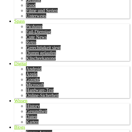
Food
Filme und Serien
Unterwegs
Spass
Picdump
Fail-Dienstag
Cute News
Retro
Gerechtigkeit siegt
Dumm gelaufen
Klischeekanone
Digital
Android
Apple
Google
Microsoft
Hardware-Test
Online-Sicherheit
Wissen
History
Gesundheit
Daten
Karten
Blogs