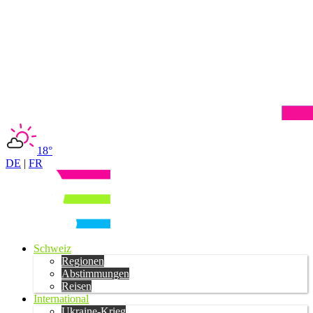
18°
DE
|
FR
Schweiz
Regionen
Abstimmungen
Reisen
International
Ukraine-Krieg