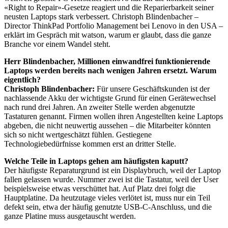
«Right to Repair»-Gesetze reagiert und die Reparierbarkeit seiner
neusten Laptops stark verbessert. Christoph Blindenbacher –
Director ThinkPad Portfolio Management bei Lenovo in den USA –
erklärt im Gespräch mit watson, warum er glaubt, dass die ganze
Branche vor einem Wandel steht.
Herr Blindenbacher, Millionen einwandfrei funktionierende
Laptops werden bereits nach wenigen Jahren ersetzt. Warum
eigentlich?
Christoph Blindenbacher:
Für unsere Geschäftskunden ist der
nachlassende Akku der wichtigste Grund für einen Gerätewechsel
nach rund drei Jahren. An zweiter Stelle werden abgenutzte
Tastaturen genannt. Firmen wollen ihren Angestellten keine Laptops
abgeben, die nicht neuwertig aussehen – die Mitarbeiter könnten
sich so nicht wertgeschätzt fühlen. Gestiegene
Technologiebedürfnisse kommen erst an dritter Stelle.
Welche Teile in Laptops gehen am häufigsten kaputt?
Der häufigste Reparaturgrund ist ein Displaybruch, weil der Laptop
fallen gelassen wurde. Nummer zwei ist die Tastatur, weil der User
beispielsweise etwas verschüttet hat. Auf Platz drei folgt die
Hauptplatine. Da heutzutage vieles verlötet ist, muss nur ein Teil
defekt sein, etwa der häufig genutzte USB-C-Anschluss, und die
ganze Platine muss ausgetauscht werden.