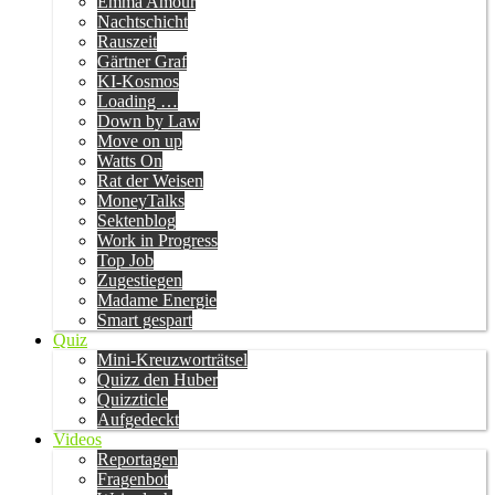
Emma Amour
Nachtschicht
Rauszeit
Gärtner Graf
KI-Kosmos
Loading …
Down by Law
Move on up
Watts On
Rat der Weisen
MoneyTalks
Sektenblog
Work in Progress
Top Job
Zugestiegen
Madame Energie
Smart gespart
Quiz
Mini-Kreuzworträtsel
Quizz den Huber
Quizzticle
Aufgedeckt
Videos
Reportagen
Fragenbot