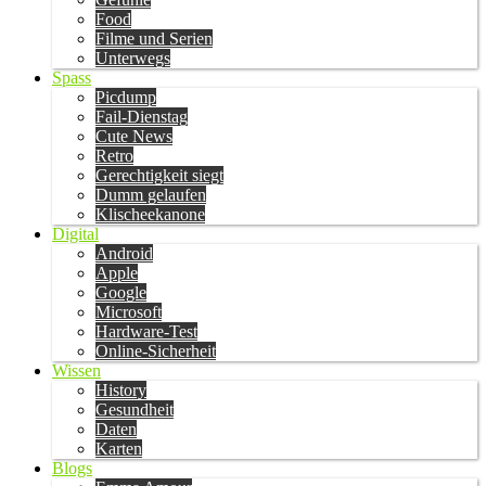
Food
Filme und Serien
Unterwegs
Spass
Picdump
Fail-Dienstag
Cute News
Retro
Gerechtigkeit siegt
Dumm gelaufen
Klischeekanone
Digital
Android
Apple
Google
Microsoft
Hardware-Test
Online-Sicherheit
Wissen
History
Gesundheit
Daten
Karten
Blogs