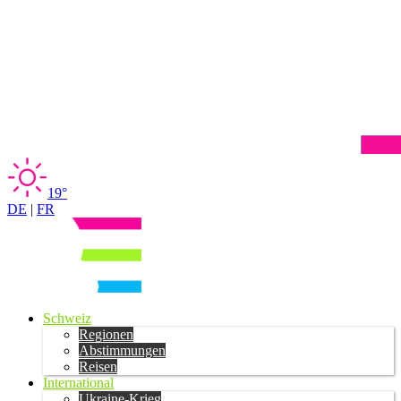
19°
DE
|
FR
Schweiz
Regionen
Abstimmungen
Reisen
International
Ukraine-Krieg