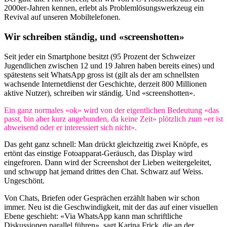
2000er-Jahren kennen, erlebt als Problemlösungswerkzeug ein
Revival auf unseren Mobiltelefonen.
Wir schreiben ständig, und «screenshotten»
Seit jeder ein Smartphone besitzt (95 Prozent der Schweizer
Jugendlichen zwischen 12 und 19 Jahren haben bereits eines) und
spätestens seit WhatsApp gross ist (gilt als der am schnellsten
wachsende Internetdienst der Geschichte, derzeit 800 Millionen
aktive Nutzer), schreiben wir ständig. Und «screenshotten».
Ein ganz normales «ok» wird von der eigentlichen Bedeutung «das
passt, bin aber kurz angebunden, da keine Zeit» plötzlich zum «er ist
abweisend oder er interessiert sich nicht».
Das geht ganz schnell: Man drückt gleichzeitig zwei Knöpfe, es
ertönt das einstige Fotoapparat-Geräusch, das Display wird
eingefroren. Dann wird der Screenshot der Lieben weitergeleitet,
und schwupp hat jemand drittes den Chat. Schwarz auf Weiss.
Ungeschönt.
Von Chats, Briefen oder Gesprächen erzählt haben wir schon
immer. Neu ist die Geschwindigkeit, mit der das auf einer visuellen
Ebene geschieht: «Via WhatsApp kann man schriftliche
Diskussionen parallel führen», sagt Karina Frick, die an der