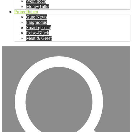
Wein doch
MoneyTalks
Promotionen
Gute News
Flugmodus
Smart gespart
Reise-Glück
Meat & Greet