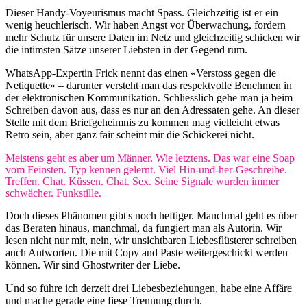
Dieser Handy-Voyeurismus macht Spass. Gleichzeitig ist er ein
wenig heuchlerisch. Wir haben Angst vor Überwachung, fordern
mehr Schutz für unsere Daten im Netz und gleichzeitig schicken wir
die intimsten Sätze unserer Liebsten in der Gegend rum.
WhatsApp-Expertin Frick nennt das einen «Verstoss gegen die
Netiquette» – darunter versteht man das respektvolle Benehmen in
der elektronischen Kommunikation. Schliesslich gehe man ja beim
Schreiben davon aus, dass es nur an den Adressaten gehe. An dieser
Stelle mit dem Briefgeheimnis zu kommen mag vielleicht etwas
Retro sein, aber ganz fair scheint mir die Schickerei nicht.
Meistens geht es aber um Männer. Wie letztens. Das war eine Soap
vom Feinsten. Typ kennen gelernt. Viel Hin-und-her-Geschreibe.
Treffen. Chat. Küssen. Chat. Sex. Seine Signale wurden immer
schwächer. Funkstille.
Doch dieses Phänomen gibt's noch heftiger. Manchmal geht es über
das Beraten hinaus, manchmal, da fungiert man als Autorin. Wir
lesen nicht nur mit, nein, wir unsichtbaren Liebesflüsterer schreiben
auch Antworten. Die mit Copy and Paste weitergeschickt werden
können. Wir sind Ghostwriter der Liebe.
Und so führe ich derzeit drei Liebesbeziehungen, habe eine Affäre
und mache gerade eine fiese Trennung durch.