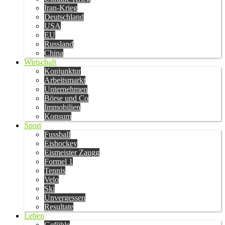
Iran-Krieg
Deutschland
USA
EU
Russland
China
Wirtschaft
Konjunktur
Arbeitsmarkt
Unternehmen
Börse und Co
Immobilien
Konsum
Sport
Fussball
Eishockey
Eismeister Zaugg
Formel 1
Tennis
Velo
Ski
Unvergessen
Resultate
Leben
Gefühle