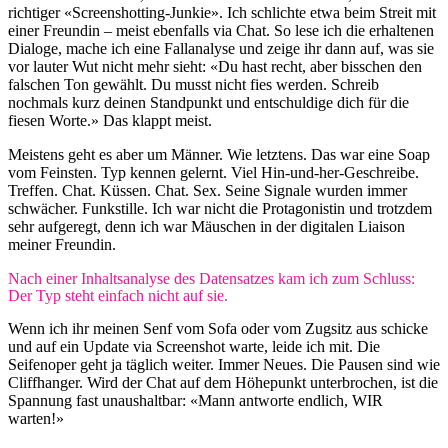
richtiger «Screenshotting-Junkie». Ich schlichte etwa beim Streit mit
einer Freundin – meist ebenfalls via Chat. So lese ich die erhaltenen
Dialoge, mache ich eine Fallanalyse und zeige ihr dann auf, was sie
vor lauter Wut nicht mehr sieht: «Du hast recht, aber bisschen den
falschen Ton gewählt. Du musst nicht fies werden. Schreib
nochmals kurz deinen Standpunkt und entschuldige dich für die
fiesen Worte.» Das klappt meist.
Meistens geht es aber um Männer. Wie letztens. Das war eine Soap
vom Feinsten. Typ kennen gelernt. Viel Hin-und-her-Geschreibe.
Treffen. Chat. Küssen. Chat. Sex. Seine Signale wurden immer
schwächer. Funkstille. Ich war nicht die Protagonistin und trotzdem
sehr aufgeregt, denn ich war Mäuschen in der digitalen Liaison
meiner Freundin.
Nach einer Inhaltsanalyse des Datensatzes kam ich zum Schluss:
Der Typ steht einfach nicht auf sie.
Wenn ich ihr meinen Senf vom Sofa oder vom Zugsitz aus schicke
und auf ein Update via Screenshot warte, leide ich mit. Die
Seifenoper geht ja täglich weiter. Immer Neues. Die Pausen sind wie
Cliffhanger. Wird der Chat auf dem Höhepunkt unterbrochen, ist die
Spannung fast unaushaltbar: «Mann antworte endlich, WIR
warten!»