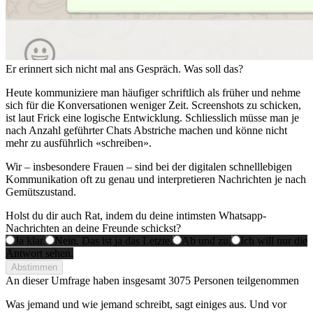
Er erinnert sich nicht mal ans Gespräch. Was soll das?
Heute kommuniziere man häufiger schriftlich als früher und nehme
sich für die Konversationen weniger Zeit. Screenshots zu schicken,
ist laut Frick eine logische Entwicklung. Schliesslich müsse man je
nach Anzahl geführter Chats Abstriche machen und könne nicht
mehr zu ausführlich «schreiben».
Wir – insbesondere Frauen – sind bei der digitalen schnelllebigen
Kommunikation oft zu genau und interpretieren Nachrichten je nach
Gemütszustand.
Holst du dir auch Rat, indem du deine intimsten Whatsapp-
Nachrichten an deine Freunde schickst?
Ja klar.
Nein. Das ist ja das Letzte.
Ab und zu.
Ich will nur die
Antwort sehen.
Abstimmen
An dieser Umfrage haben insgesamt
3075 Personen
teilgenommen
Was jemand und wie jemand schreibt, sagt einiges aus. Und vor