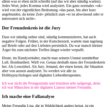
allem was er eben nicht schreibt (auf das wir aber ständig warten).
Jedes Wort, jedes Komma wird analysiert. Ein ganz normales «ok»
wird von der eigentlichen Bedeutung «das passt, bin aber kurz
angebunden, da keine Zeit» plötzlich zum «er ist abweisend oder er
interessiert sich nicht».
Der Freundeskreis ist die Jury
Dass wir ständig online sind, ständig kommunizieren, hat auch
negative Folgen. Früher, in der Kutschenzeit, wartete man tagelang
auf Briefe oder auf den Liebsten persönlich. Da war manch kleiner
Ärger bis zum nächsten Treffen längst wieder verpufft.
Heute, im Handyzeitalter, macht man seinem Unmut unmittelbar
Luft. Bombardiert. Wirft vor. Genau deshalb muss der Freundeskreis
her. Als Lesezirkel. Als Jury. Jemand, der einen kennt, die Situation
aber von aussen analysiert. So werden wir alle zu
Hobbypsychologen und digitalen Liebestherapeuten.
Ich war nicht die Protagonistin und trotzdem sehr aufgeregt, denn
ich war Mäuschen in der digitalen Liaison meiner Freundin.
Ich mache eine Fallanalyse
Meine Freundin Lisa, die in Wirklichkeit anders heisst, ist ein