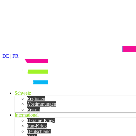
DE
|
FR
Schweiz
Regionen
Abstimmungen
Reisen
International
Ukraine-Krieg
Iran-Krieg
Deutschland