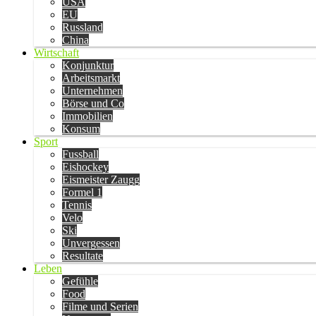
USA
EU
Russland
China
Wirtschaft
Konjunktur
Arbeitsmarkt
Unternehmen
Börse und Co
Immobilien
Konsum
Sport
Fussball
Eishockey
Eismeister Zaugg
Formel 1
Tennis
Velo
Ski
Unvergessen
Resultate
Leben
Gefühle
Food
Filme und Serien