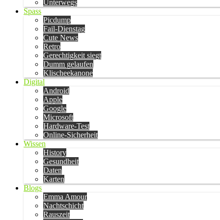
Unterwegs
Spass
Picdump
Fail-Dienstag
Cute News
Retro
Gerechtigkeit siegt
Dumm gelaufen
Klischeekanone
Digital
Android
Apple
Google
Microsoft
Hardware-Test
Online-Sicherheit
Wissen
History
Gesundheit
Daten
Karten
Blogs
Emma Amour
Nachtschicht
Rauszeit