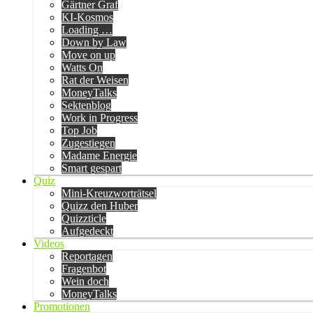
Gärtner Graf
KI-Kosmos
Loading …
Down by Law
Move on up
Watts On
Rat der Weisen
MoneyTalks
Sektenblog
Work in Progress
Top Job
Zugestiegen
Madame Energie
Smart gespart
Quiz
Mini-Kreuzworträtsel
Quizz den Huber
Quizzticle
Aufgedeckt
Videos
Reportagen
Fragenbot
Wein doch
MoneyTalks
Promotionen