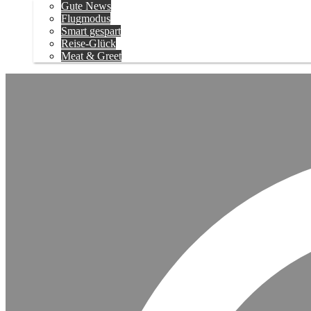
Gute News
Flugmodus
Smart gespart
Reise-Glück
Meat & Greet