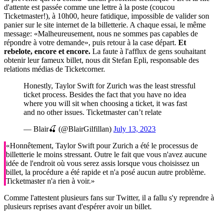
d'attente est passée comme une lettre à la poste (coucou
Ticketmaster!), à 10h00, heure fatidique, impossible de valider son
panier sur le site internet de la billetterie. A chaque essai, le même
message: «Malheureusement, nous ne sommes pas capables de
répondre à votre demande», puis retour à la case départ.
Et
rebelote, encore et encore.
La faute à l'afflux de gens souhaitant
obtenir leur fameux billet, nous dit Stefan Epli, responsable des
relations médias de Ticketcorner.
Honestly, Taylor Swift for Zurich was the least stressful
ticket process. Besides the fact that you have no idea
where you will sit when choosing a ticket, it was fast
and no other issues. Ticketmaster can’t relate
— Blair🍒 (@BlairGilfillan)
July 13, 2023
«Honnêtement, Taylor Swift pour Zurich a été le processus de
billetterie le moins stressant. Outre le fait que vous n'avez aucune
idée de l'endroit où vous serez assis lorsque vous choisissez un
billet, la procédure a été rapide et n'a posé aucun autre problème.
Ticketmaster n'a rien à voir.»
Comme l'attestent plusieurs fans sur Twitter, il a fallu s'y reprendre à
plusieurs reprises avant d'espérer avoir un billet.