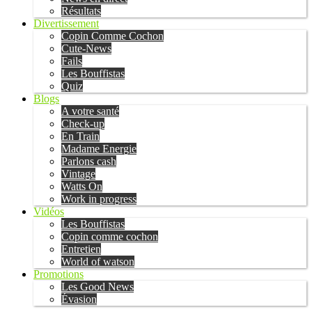
Résultats
Divertissement
Copin Comme Cochon
Cute-News
Fails
Les Bouffistas
Quiz
Blogs
A votre santé
Check-up
En Train
Madame Energie
Parlons cash
Vintage
Watts On
Work in progress
Vidéos
Les Bouffistas
Copin comme cochon
Entretien
World of watson
Promotions
Les Good News
Évasion