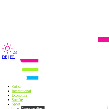
23°
DE
|
FR
Suisse
International
Economie
Société
Sport
News en direct