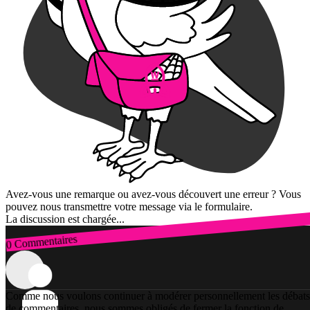
Avez-vous une remarque ou avez-vous découvert une erreur ? Vous
pouvez nous transmettre votre message via le formulaire.
La discussion est chargée...
0 Commentaires
Connexion
Comme nous voulons continuer à modérer personnellement les débats
de commentaires, nous sommes obligés de fermer la fonction de