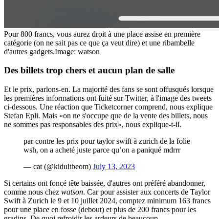
Pour 800 francs, vous aurez droit à une place assise en première
catégorie (on ne sait pas ce que ça veut dire) et une ribambelle
d'autres gadgets.
Image: watson
Des billets trop chers et aucun plan de salle
Et le prix, parlons-en. La majorité des fans se sont offusqués lorsque
les premières informations ont fuité sur Twitter, à l'image des tweets
ci-dessous. Une réaction que Ticketcorner comprend, nous explique
Stefan Epli. Mais «on ne s'occupe que de la vente des billets, nous
ne sommes pas responsables des prix», nous explique-t-il.
par contre les prix pour taylor swift à zurich de la folie
wsh, on a acheté juste parce qu’on a paniqué mdrrr
— cat (@kidultbeom)
July 13, 2023
Si certains ont foncé tête baissée, d'autres ont préféré abandonner,
comme nous chez
watson
. Car pour assister aux concerts de Taylor
Swift à Zurich le 9 et 10 juillet 2024, comptez minimum 163 francs
pour une place en fosse (debout) et plus de 200 francs pour les
gradins. De quoi refroidir les ardeurs de beaucoup.