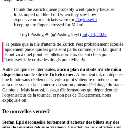
I think the Zurich queue probably went quickly because
folks noped out like I did when they saw how
expensive normie tickets were for
#taylorswift
.
Keeping my fingers crossed for Milan!
— Treyf Posting 🤌 (@PostingTreyf)
July 13, 2023
«Je pense que la file d'attente de Zurich s'est probablement écoulée
rapidement parce que les gens sont partis comme je l'ai fait quand
ils ont vu à quel point les billets normaux étaient chers pour
#taylorswift. Je croise les doigts pour Milan!»
Autre critique des internautes,
aucun plan du stade n'a été mis à
disposition sur le site de Ticketcorner
. Autrement dit, on dépense
une blinde sans réellement savoir à quoi s'attendre ni même si on
aura une vue sur la chanteuse ou sur un poteau d'éclairage du stade.
Ça pique. Mais là aussi, il s'agit d'informations qui dépendent de
l'organisateur de la tournée, et non pas de Ticketcorner, nous
explique-t-on.
De nouvelles ventes?
Stefan Epli déconseille fortement d'acheter des billets sur des
sites de reventes tels que Viagogo
. En effet, les prix affichés sont