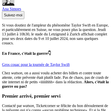
Ana Simoes
Suivez-moi
Si vous doutiez de l'ampleur du phénomène Taylor Swift en Europe,
et particulièrement en Suisse, ne vous posez plus la question. Jeudi
13 juillet à 10h30, le stade du Letzigrund à Zurich affichait complet
pour ses deux dates du 9 et 10 juillet 2024, non sans quelques
couacs.
En France, c'était la guerre👇
Gros couac pour la tournée de Taylor Swift
Chez
watson
, on a aussi voulu acheter des billets et contre toute
attente, cette prévente était plutôt fade. Pas de chaos, pas de crash de
site internet ni de petits «iiiiiihhh» dans la rédaction.
Alors, c'était la
guerre ou pas?
Premier arrivé, premier servi
Contacté par
watson,
Ticketcorner se félicite du bon déroulement de
la prévente qui n'a connu «aucun problème technique». Et si la file