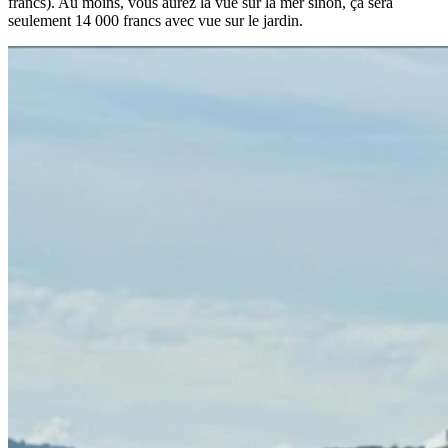
francs). Au moins, vous aurez la vue sur la mer sinon, ça sera
seulement 14 000 francs avec vue sur le jardin.