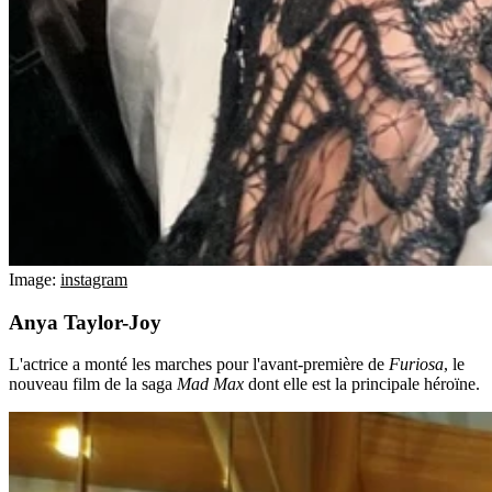
Image:
instagram
Anya Taylor-Joy
L'actrice a monté les marches pour l'avant-première de
Furiosa
, le
nouveau film de la saga
Mad Max
dont elle est la principale héroïne.