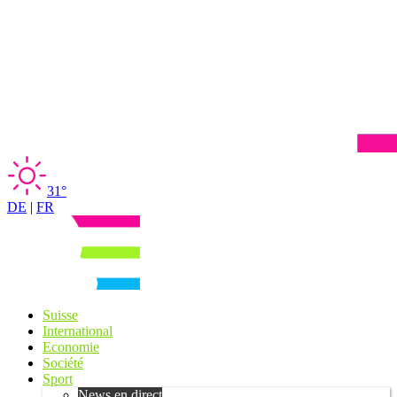
31°
DE
|
FR
Suisse
International
Economie
Société
Sport
News en direct