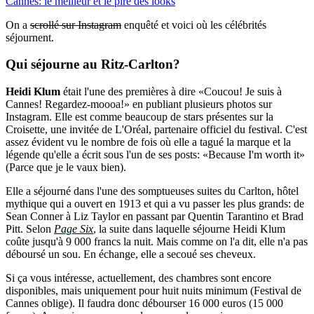
Cannes: le meilleur et le pire des looks
On a
scrollé sur Instagram
enquêté et voici où les célébrités
séjournent.
Qui séjourne au Ritz-Carlton?
Heidi Klum
était l'une des premières à dire «Coucou! Je suis à
Cannes! Regardez-moooa!» en publiant plusieurs photos sur
Instagram. Elle est comme beaucoup de stars présentes sur la
Croisette, une invitée de L'Oréal, partenaire officiel du festival. C'est
assez évident vu le nombre de fois où elle a tagué la marque et la
légende qu'elle a écrit sous l'un de ses posts: «Because I'm worth it»
(Parce que je le vaux bien).
Elle a séjourné dans l'une des somptueuses suites du Carlton, hôtel
mythique qui a ouvert en 1913 et qui a vu passer les plus grands: de
Sean Conner à Liz Taylor en passant par Quentin Tarantino et Brad
Pitt. Selon
Page Six
, la suite dans laquelle séjourne Heidi Klum
coûte jusqu'à 9 000 francs la nuit. Mais comme on l'a dit, elle n'a pas
déboursé un sou. En échange, elle a secoué ses cheveux.
Si ça vous intéresse, actuellement, des chambres sont encore
disponibles, mais uniquement pour huit nuits minimum (Festival de
Cannes oblige). Il faudra donc débourser 16 000 euros (15 000