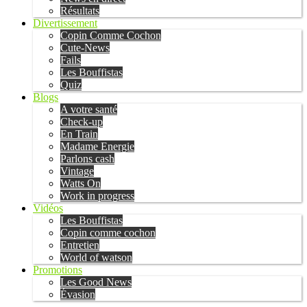
Résultats
Divertissement
Copin Comme Cochon
Cute-News
Fails
Les Bouffistas
Quiz
Blogs
A votre santé
Check-up
En Train
Madame Energie
Parlons cash
Vintage
Watts On
Work in progress
Vidéos
Les Bouffistas
Copin comme cochon
Entretien
World of watson
Promotions
Les Good News
Évasion