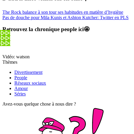
The Rock balance à son tour ses habitudes en matière d’hygiène
Pas de douche pour Mila Kunis et Ashton Kutcher: Twitter en PLS
Retrouvez la chronique people ici🤩
Vidéo: watson
Thèmes
Divertissement
People
Réseaux sociaux
Amour
Séries
Avez-vous quelque chose à nous dire ?