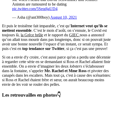
Aniston are rumoured to be dating
pic.twitter.com/5SeqdjaUD4
— Asha (@ant300boy)
August 10, 2021
Et puis le troisième fait imparable, c’est qu’
Internet veut qu’ils se
mettent ensemble
. C’est le mois d’août, on s’ennuie, le Covid est
toujours là,
la Grèce brûle
et le rapport du
GIEC
nous a annoncé
qu’on allait tous mourir dans pas longtemps, donc si on pouvait juste
avoir une bonne nouvelle l’espace d’un instant, ce serait sympa. Et
puis c'est en
top tendance sur Twitter
, si ça c'est pas une preuve!
Si on a envie d'y croire, c'est aussi parce qu'on a perdu une décennie
à regarder cette série en se demandant si Ross et Rachel allaient finir
ensemble. On a envie d’imaginer les deux
lobsters
s’éclabousser
dans la fontaine, s’appeler
Mr. Rachel et Mme Ross
et pivoter des
canapés dans les escaliers. Mais tout ça, c'est à cause des scénaristes:
si Ross et Rachel étaient frère et sœur, on aurait beaucoup moins
envie de les voir se rouler des pelles.
Les retrouvailles en photos👇