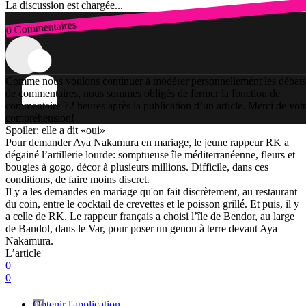
La discussion est chargée...
0 Commentaires
Connexion
Comme nous voulons continuer à modérer personnellement les débats
de commentaires, nous sommes obligés de fermer la fonction de
commentaire 72 heures après la publication d’un article. Merci de vot
compréhension!
Spoiler: elle a dit «oui»
Pour demander Aya Nakamura en mariage, le jeune rappeur RK a
dégainé l’artillerie lourde: somptueuse île méditerranéenne, fleurs et
bougies à gogo, décor à plusieurs millions. Difficile, dans ces
conditions, de faire moins discret.
Il y a les demandes en mariage qu'on fait discrètement, au restaurant
du coin, entre le cocktail de crevettes et le poisson grillé. Et puis, il y
a celle de RK. Le rappeur français a choisi l’île de Bendor, au large
de Bandol, dans le Var, pour poser un genou à terre devant Aya
Nakamura.
L’article
0
0
Obtenir l'application