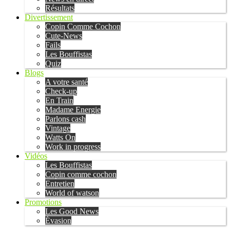
Résultats
Divertissement
Copin Comme Cochon
Cute-News
Fails
Les Bouffistas
Quiz
Blogs
A votre santé
Check-up
En Train
Madame Energie
Parlons cash
Vintage
Watts On
Work in progress
Vidéos
Les Bouffistas
Copin comme cochon
Entretien
World of watson
Promotions
Les Good News
Évasion