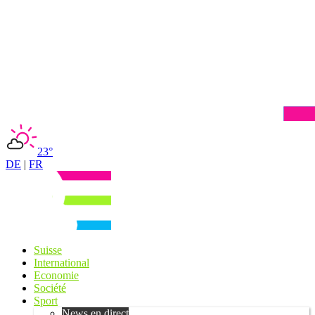
23°
DE
|
FR
Suisse
International
Economie
Société
Sport
News en direct