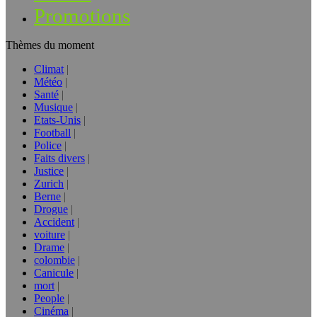
Promotions
Thèmes du moment
Climat
Météo
Santé
Musique
Etats-Unis
Football
Police
Faits divers
Justice
Zurich
Berne
Drogue
Accident
voiture
Drame
colombie
Canicule
mort
People
Cinéma