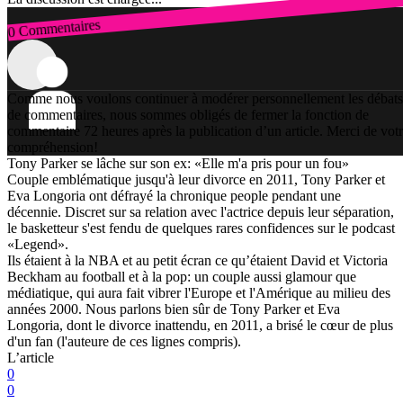
0 Commentaires
Connexion
Comme nous voulons continuer à modérer personnellement les débats
de commentaires, nous sommes obligés de fermer la fonction de
commentaire 72 heures après la publication d’un article. Merci de vot
compréhension!
Tony Parker se lâche sur son ex: «Elle m'a pris pour un fou»
Couple emblématique jusqu'à leur divorce en 2011, Tony Parker et
Eva Longoria ont défrayé la chronique people pendant une
décennie. Discret sur sa relation avec l'actrice depuis leur séparation,
le basketteur s'est fendu de quelques rares confidences sur le podcast
«Legend».
Ils étaient à la NBA et au petit écran ce qu’étaient David et Victoria
Beckham au football et à la pop: un couple aussi glamour que
médiatique, qui aura fait vibrer l'Europe et l'Amérique au milieu des
années 2000. Nous parlons bien sûr de Tony Parker et Eva
Longoria, dont le divorce inattendu, en 2011, a brisé le cœur de plus
d'un fan (l'auteure de ces lignes compris).
L’article
0
0