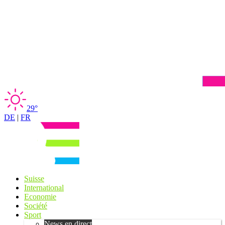
29°
DE
|
FR
Suisse
International
Economie
Société
Sport
News en direct