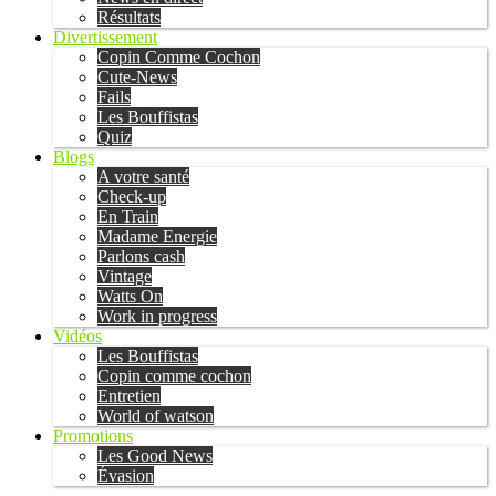
Résultats
Divertissement
Copin Comme Cochon
Cute-News
Fails
Les Bouffistas
Quiz
Blogs
A votre santé
Check-up
En Train
Madame Energie
Parlons cash
Vintage
Watts On
Work in progress
Vidéos
Les Bouffistas
Copin comme cochon
Entretien
World of watson
Promotions
Les Good News
Évasion