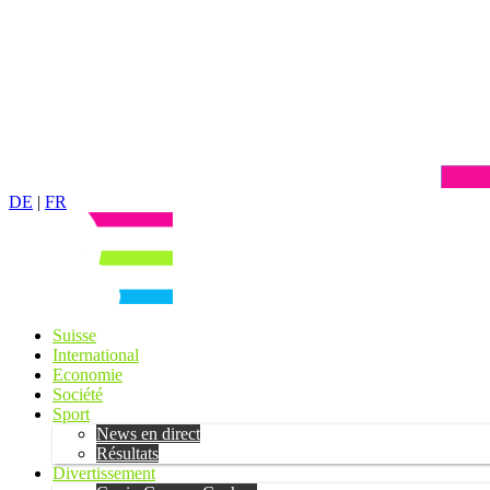
DE
|
FR
Suisse
International
Economie
Société
Sport
News en direct
Résultats
Divertissement