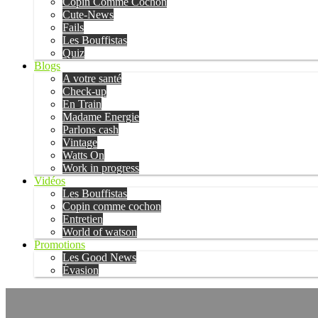
Copin Comme Cochon
Cute-News
Fails
Les Bouffistas
Quiz
Blogs
A votre santé
Check-up
En Train
Madame Energie
Parlons cash
Vintage
Watts On
Work in progress
Vidéos
Les Bouffistas
Copin comme cochon
Entretien
World of watson
Promotions
Les Good News
Évasion