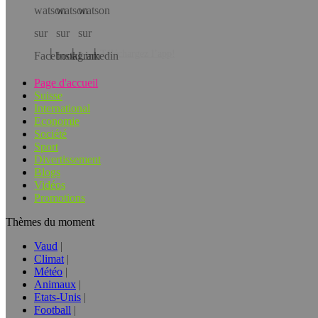
Téléchargez l’app!
Page d'accueil
Suisse
International
Economie
Société
Sport
Divertissement
Blogs
Vidéos
Promotions
Thèmes du moment
Vaud
Climat
Météo
Animaux
Etats-Unis
Football