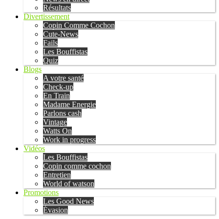
Résultats
Divertissement
Copin Comme Cochon
Cute-News
Fails
Les Bouffistas
Quiz
Blogs
A votre santé
Check-up
En Train
Madame Energie
Parlons cash
Vintage
Watts On
Work in progress
Vidéos
Les Bouffistas
Copin comme cochon
Entretien
World of watson
Promotions
Les Good News
Évasion