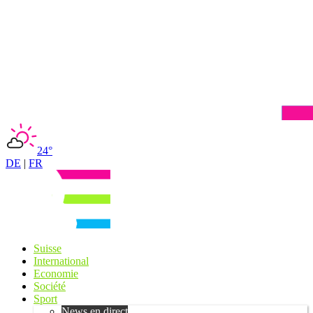
24°
DE
|
FR
Suisse
International
Economie
Société
Sport
News en direct