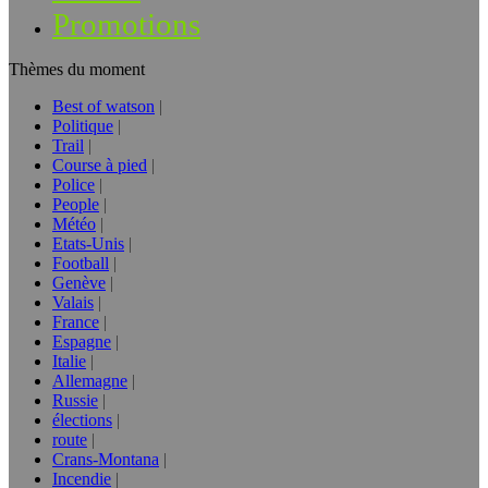
Promotions
Thèmes du moment
Best of watson
Politique
Trail
Course à pied
Police
People
Météo
Etats-Unis
Football
Genève
Valais
France
Espagne
Italie
Allemagne
Russie
élections
route
Crans-Montana
Incendie