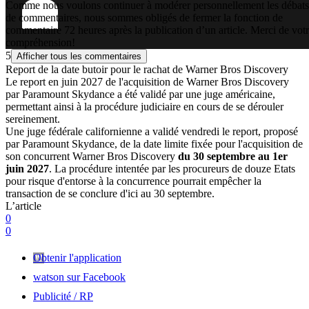
Comme nous voulons continuer à modérer personnellement les débats
de commentaires, nous sommes obligés de fermer la fonction de
commentaire 72 heures après la publication d’un article. Merci de vot
compréhension!
5
Afficher tous les commentaires
Report de la date butoir pour le rachat de Warner Bros Discovery
Le report en juin 2027 de l'acquisition de Warner Bros Discovery
par Paramount Skydance a été validé par une juge américaine,
permettant ainsi à la procédure judiciaire en cours de se dérouler
sereinement.
Une juge fédérale californienne a validé vendredi le report, proposé
par Paramount Skydance, de la date limite fixée pour l'acquisition de
son concurrent Warner Bros Discovery
du 30 septembre au 1er
juin 2027
. La procédure intentée par les procureurs de douze Etats
pour risque d'entorse à la concurrence pourrait empêcher la
transaction de se conclure d'ici au 30 septembre.
L’article
0
0
Obtenir l'application
watson sur Facebook
Publicité / RP