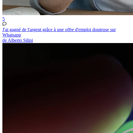
5
J'ai gagné de l'argent grâce à une offre d'emploi douteuse sur
Whatsapp
de Alberto Silini