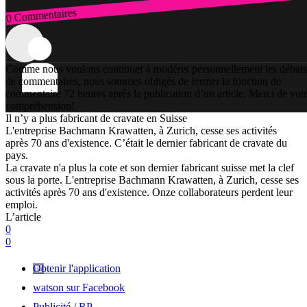
0 Commentaires
Connexion
Comme nous voulons continuer à modérer personnellement les débats
de commentaires, nous sommes obligés de fermer la fonction de
commentaire 72 heures après la publication d’un article. Merci de vot
compréhension!
Il n’y a plus fabricant de cravate en Suisse
L'entreprise Bachmann Krawatten, à Zurich, cesse ses activités
après 70 ans d'existence. C’était le dernier fabricant de cravate du
pays.
La cravate n'a plus la cote et son dernier fabricant suisse met la clef
sous la porte. L'entreprise Bachmann Krawatten, à Zurich, cesse ses
activités après 70 ans d'existence. Onze collaborateurs perdent leur
emploi.
L’article
0
0
Obtenir l'application
watson sur Facebook
Publicité / RP