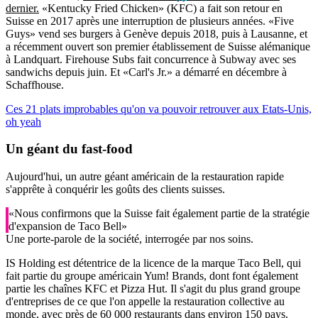
dernier.
«Kentucky Fried Chicken» (KFC) a fait son retour en
Suisse en 2017 après une interruption de plusieurs années. «Five
Guys» vend ses burgers à Genève depuis 2018, puis à Lausanne, et
a récemment ouvert son premier établissement de Suisse alémanique
à Landquart. Firehouse Subs fait concurrence à Subway avec ses
sandwichs depuis juin. Et «Carl's Jr.» a démarré en décembre à
Schaffhouse.
Ces 21 plats improbables qu'on va pouvoir retrouver aux Etats-Unis,
oh yeah
Un géant du fast-food
Aujourd'hui, un autre géant américain de la restauration rapide
s'apprête à conquérir les goûts des clients suisses.
«Nous confirmons que la Suisse fait également partie de la stratégie
d'expansion de Taco Bell»
Une porte-parole de la société, interrogée par nos soins.
IS Holding est détentrice de la licence de la marque Taco Bell, qui
fait partie du groupe américain Yum! Brands, dont font également
partie les chaînes KFC et Pizza Hut. Il s'agit du plus grand groupe
d'entreprises de ce que l'on appelle la restauration collective au
monde, avec près de 60 000 restaurants dans environ 150 pays.