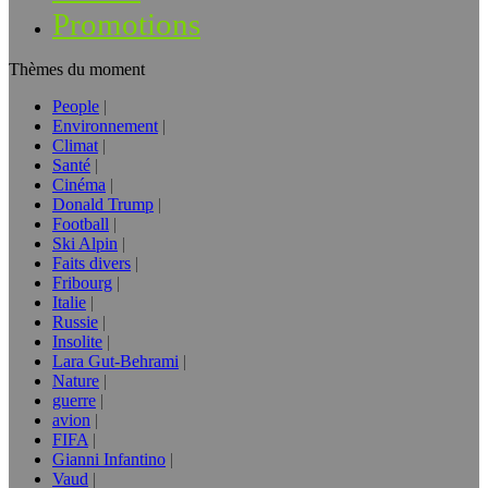
Promotions
Thèmes du moment
People
Environnement
Climat
Santé
Cinéma
Donald Trump
Football
Ski Alpin
Faits divers
Fribourg
Italie
Russie
Insolite
Lara Gut-Behrami
Nature
guerre
avion
FIFA
Gianni Infantino
Vaud