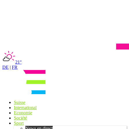
21°
DE
|
FR
Suisse
International
Economie
Société
Sport
News en direct