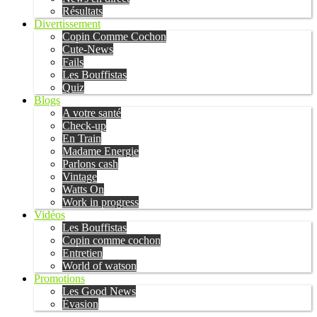
Résultats
Divertissement
Copin Comme Cochon
Cute-News
Fails
Les Bouffistas
Quiz
Blogs
A votre santé
Check-up
En Train
Madame Energie
Parlons cash
Vintage
Watts On
Work in progress
Vidéos
Les Bouffistas
Copin comme cochon
Entretien
World of watson
Promotions
Les Good News
Évasion