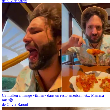
de olivier baroni
Cet Italien a mangé «italien» dans un resto américain et... Mamma
mia!😂
de Oliver Baroni