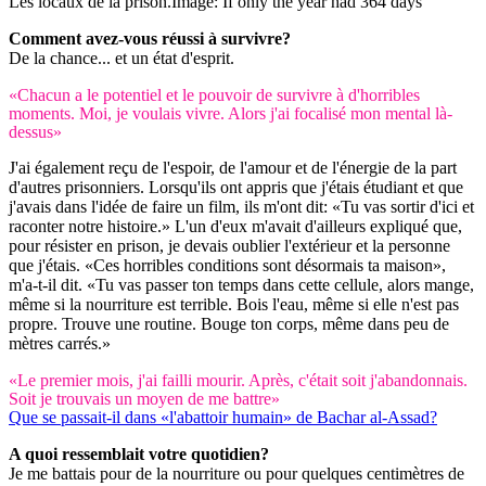
Les locaux de la prison.
Image: If only the year had 364 days
Comment avez-vous réussi à survivre?
De la chance... et un état d'esprit.
«Chacun a le potentiel et le pouvoir de survivre à d'horribles
moments. Moi, je voulais vivre. Alors j'ai focalisé mon mental là-
dessus»
J'ai également reçu de l'espoir, de l'amour et de l'énergie de la part
d'autres prisonniers. Lorsqu'ils ont appris que j'étais étudiant et que
j'avais dans l'idée de faire un film, ils m'ont dit: «Tu vas sortir d'ici et
raconter notre histoire.» L'un d'eux m'avait d'ailleurs expliqué que,
pour résister en prison, je devais oublier l'extérieur et la personne
que j'étais. «Ces horribles conditions sont désormais ta maison»,
m'a-t-il dit. «Tu vas passer ton temps dans cette cellule, alors mange,
même si la nourriture est terrible. Bois l'eau, même si elle n'est pas
propre. Trouve une routine. Bouge ton corps, même dans peu de
mètres carrés.»
«Le premier mois, j'ai failli mourir. Après, c'était soit j'abandonnais.
Soit je trouvais un moyen de me battre»
Que se passait-il dans «l'abattoir humain» de Bachar al-Assad?
A quoi ressemblait votre quotidien?
Je me battais pour de la nourriture ou pour quelques centimètres de