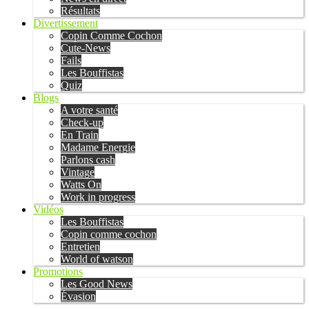
Résultats
Divertissement
Copin Comme Cochon
Cute-News
Fails
Les Bouffistas
Quiz
Blogs
A votre santé
Check-up
En Train
Madame Energie
Parlons cash
Vintage
Watts On
Work in progress
Vidéos
Les Bouffistas
Copin comme cochon
Entretien
World of watson
Promotions
Les Good News
Évasion