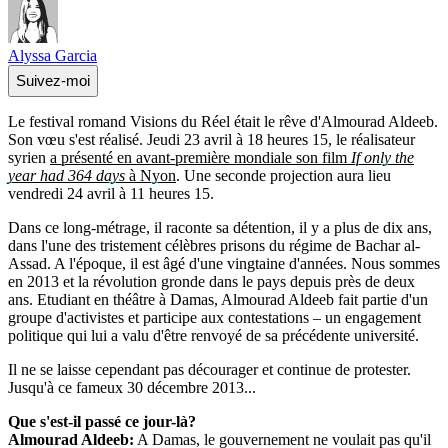
Alyssa Garcia
Suivez-moi
Le festival romand Visions du Réel était le rêve d'Almourad Aldeeb.
Son vœu s'est réalisé. Jeudi 23 avril à 18 heures 15, le réalisateur
syrien
a présenté en avant-première mondiale son film
If only the
year had 364 days
à Nyon
. Une seconde projection aura lieu
vendredi 24 avril à 11 heures 15.
Dans ce long-métrage, il raconte sa détention, il y a plus de dix ans,
dans l'une des tristement célèbres prisons du régime de Bachar al-
Assad. A l'époque, il est âgé d'une vingtaine d'années. Nous sommes
en 2013 et la révolution gronde dans le pays depuis près de deux
ans. Etudiant en théâtre à Damas, Almourad Aldeeb fait partie d'un
groupe d'activistes et participe aux contestations – un engagement
politique qui lui a valu d'être renvoyé de sa précédente université.
Il ne se laisse cependant pas décourager et continue de protester.
Jusqu'à ce fameux 30 décembre 2013...
Que s'est-il passé ce jour-là?
Almourad Aldeeb:
A Damas, le gouvernement ne voulait pas qu'il