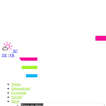
30°
DE
|
FR
Suisse
International
Economie
Société
Sport
News en direct