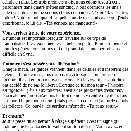
cellule en plus. Les trois premiers mois, nous étions jusqu'à cent
prisonniers dans quatre mètres sur cinq. Nous dormions les uns à
côté des autres comme si nous étions enchaînés.
(Il rigole)
. C'est très
intime! Aujourd'hui, quand j'appelle l'un de mes amis avec qui j'étais
emprisonné, je lui dis: «Tes genoux me manquent!»
Vous arrivez à rire de votre expérience...
L'humour est important lorsqu'on travaille sur ce type de
traumatisme. Il est également essentiel d'en parler. Pour soi-même et
pour les générations futures qui ont grandi dans une période aussi
difficile en Syrie.
Comment s'est passée votre libération?
Chaque matin, les gardes viennent dans les cellules et transfèrent des
détenus. L'un de mes amis n'a pas réagi lorsqu'ils ont crié son
prénom, il était en trop mauvaise forme. En le voyant, les autorités
ont décidé de ne pas le libérer. Lorsque ce fut mon tour – l'histoire
est rigolote – j'étais aux toilettes! J'avais des problèmes d'estomac.
Normalement, nous n'avions le droit de nous y rendre que deux fois
par jour. Un prisonnier dont j'étais proche a couru et j'ai hurlé depuis
les toilettes. Ce jour-là, les gardiens m'ont dit: «Tu peux sortir.»
Et ensuite?
Je suis passé du souterrain à l'étage supérieur. C'est un signe qui
indique que les autorités travaillent sur ton dossier. Vous savez, en