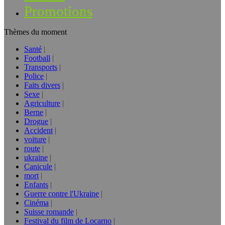
Promotions
Thèmes du moment
Santé
Football
Transports
Police
Faits divers
Sexe
Agriculture
Berne
Drogue
Accident
voiture
route
ukraine
Canicule
mort
Enfants
Guerre contre l'Ukraine
Cinéma
Suisse romande
Festival du film de Locarno