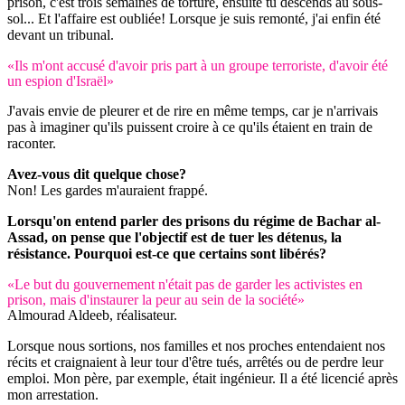
prison, c'est trois semaines de torture, ensuite tu descends au sous-
sol... Et l'affaire est oubliée! Lorsque je suis remonté, j'ai enfin été
devant un tribunal.
«Ils m'ont accusé d'avoir pris part à un groupe terroriste, d'avoir été
un espion d'Israël»
J'avais envie de pleurer et de rire en même temps, car je n'arrivais
pas à imaginer qu'ils puissent croire à ce qu'ils étaient en train de
raconter.
Avez-vous dit quelque chose?
Non! Les gardes m'auraient frappé.
Lorsqu'on entend parler des prisons du régime de Bachar al-
Assad, on pense que l'objectif est de tuer les détenus, la
résistance. Pourquoi est-ce que certains sont libérés?
«Le but du gouvernement n'était pas de garder les activistes en
prison, mais d'instaurer la peur au sein de la société»
Almourad Aldeeb, réalisateur.
Lorsque nous sortions, nos familles et nos proches entendaient nos
récits et craignaient à leur tour d'être tués, arrêtés ou de perdre leur
emploi. Mon père, par exemple, était ingénieur. Il a été licencié après
mon arrestation.