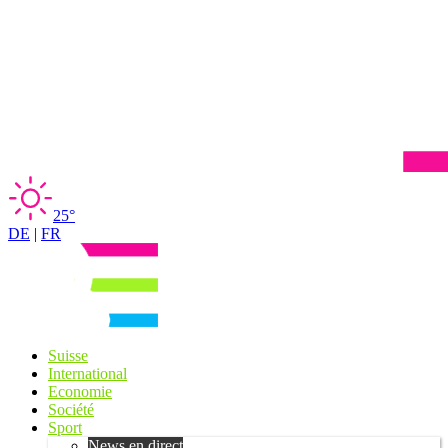
25°
DE
|
FR
Suisse
International
Economie
Société
Sport
News en direct