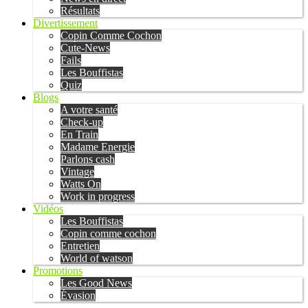
Résultats
Divertissement
Copin Comme Cochon
Cute-News
Fails
Les Bouffistas
Quiz
Blogs
A votre santé
Check-up
En Train
Madame Energie
Parlons cash
Vintage
Watts On
Work in progress
Vidéos
Les Bouffistas
Copin comme cochon
Entretien
World of watson
Promotions
Les Good News
Évasion