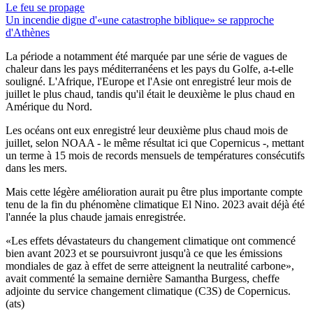
Le feu se propage
Un incendie digne d'«une catastrophe biblique» se rapproche
d'Athènes
La période a notamment été marquée par une série de vagues de
chaleur dans les pays méditerranéens et les pays du Golfe, a-t-elle
souligné. L'Afrique, l'Europe et l'Asie ont enregistré leur mois de
juillet le plus chaud, tandis qu'il était le deuxième le plus chaud en
Amérique du Nord.
Les océans ont eux enregistré leur deuxième plus chaud mois de
juillet, selon NOAA - le même résultat ici que Copernicus -, mettant
un terme à 15 mois de records mensuels de températures consécutifs
dans les mers.
Mais cette légère amélioration aurait pu être plus importante compte
tenu de la fin du phénomène climatique El Nino. 2023 avait déjà été
l'année la plus chaude jamais enregistrée.
«Les effets dévastateurs du changement climatique ont commencé
bien avant 2023 et se poursuivront jusqu'à ce que les émissions
mondiales de gaz à effet de serre atteignent la neutralité carbone»,
avait commenté la semaine dernière Samantha Burgess, cheffe
adjointe du service changement climatique (C3S) de Copernicus.
(ats)