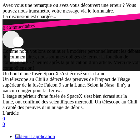
Avez-vous une remarque ou avez-vous découvert une erreur ? Vous
pouvez nous transmettre votre message via le formulaire.
La discussion est chargée...
0 Commentaires
Connexion
Comme nous voulons continuer à modérer personnellement les débats
de commentaires, nous sommes obligés de fermer la fonction de
commentaire 72 heures après la publication d’un article. Merci de vot
compréhension!
Un bout d'une fusée SpaceX s'est écrasé sur la Lune
Un télescope au Chili a détecté des preuves de l'impact de l'étage
supérieur de la fusée Falcon 9 sur la Lune. Selon la Nasa, il n'y a
«aucun danger pour la Terre».
L'étage supérieur d'une fusée de SpaceX s'est bien écrasé sur la
Lune, ont confirmé des scientifiques mercredi. Un télescope au Chili
a capté des preuves d'un nuage de débris.
L’article
0
0
Obtenir l'application