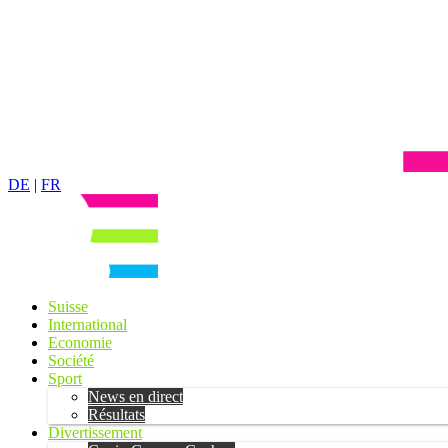
DE
|
FR
Suisse
International
Economie
Société
Sport
News en direct
Résultats
Divertissement