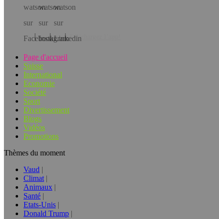
Téléchargez l’app!
Page d'accueil
Suisse
International
Economie
Société
Sport
Divertissement
Blogs
Vidéos
Promotions
Thèmes du moment
Vaud
Climat
Animaux
Santé
Etats-Unis
Donald Trump