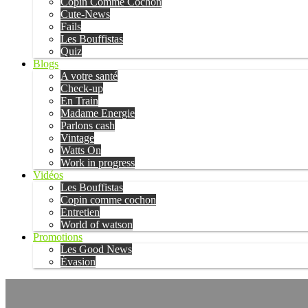
Copin Comme Cochon
Cute-News
Fails
Les Bouffistas
Quiz
Blogs
A votre santé
Check-up
En Train
Madame Energie
Parlons cash
Vintage
Watts On
Work in progress
Vidéos
Les Bouffistas
Copin comme cochon
Entretien
World of watson
Promotions
Les Good News
Évasion