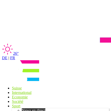
26°
DE
|
FR
Suisse
International
Economie
Société
Sport
News en direct