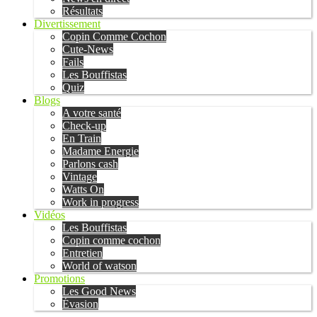
Résultats
Divertissement
Copin Comme Cochon
Cute-News
Fails
Les Bouffistas
Quiz
Blogs
A votre santé
Check-up
En Train
Madame Energie
Parlons cash
Vintage
Watts On
Work in progress
Vidéos
Les Bouffistas
Copin comme cochon
Entretien
World of watson
Promotions
Les Good News
Évasion