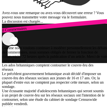
Avez-vous une remarque ou avez-vous découvert une erreur ? Vous
pouvez nous transmettre votre message via le formulaire.
La discussion est chargée...
0 Commentaires
Connexion
Comme nous voulons continuer à modérer personnellement les débats
de commentaires, nous sommes obligés de fermer la fonction de
commentaire 72 heures après la publication d’un article. Merci de vot
compréhension!
Les ados britanniques comptent contourner le couvre-feu des
réseaux
Le précédent gouvernement britannique avait décidé d'imposer un
couvre-feu des réseaux sociaux aux jeunes de 16 et 17 ans. Or, la
plupart d'entre eux ne comptent pas respecter cette mesure, selon un
sondage.
Une écrasante majorité d'adolescents britanniques qui seront soumis
à un projet de couvre-feu sur les réseaux sociaux ont l'intention de le
contourner, selon une étude du cabinet de sondage Censuswide
publiée vendredi.