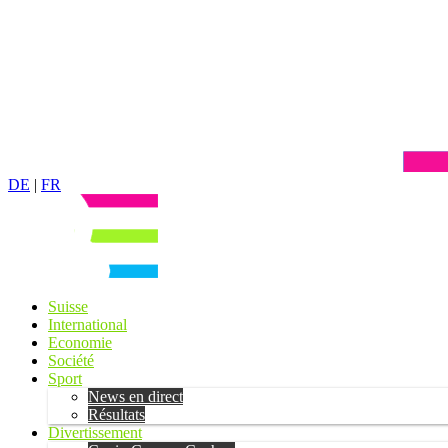
DE
|
FR
Suisse
International
Economie
Société
Sport
News en direct
Résultats
Divertissement