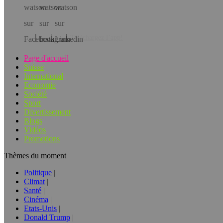
Téléchargez l’app!
Page d'accueil
Suisse
International
Economie
Société
Sport
Divertissement
Blogs
Vidéos
Promotions
Thèmes du moment
Politique
Climat
Santé
Cinéma
Etats-Unis
Donald Trump