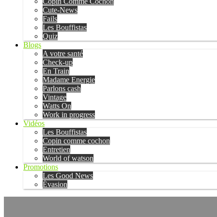
Copin Comme Cochon
Cute-News
Fails
Les Bouffistas
Quiz
Blogs
A votre santé
Check-up
En Train
Madame Energie
Parlons cash
Vintage
Watts On
Work in progress
Vidéos
Les Bouffistas
Copin comme cochon
Entretien
World of watson
Promotions
Les Good News
Évasion