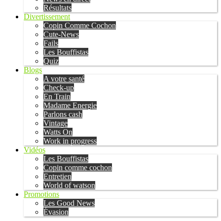
Résultats
Divertissement
Copin Comme Cochon
Cute-News
Fails
Les Bouffistas
Quiz
Blogs
A votre santé
Check-up
En Train
Madame Energie
Parlons cash
Vintage
Watts On
Work in progress
Vidéos
Les Bouffistas
Copin comme cochon
Entretien
World of watson
Promotions
Les Good News
Évasion