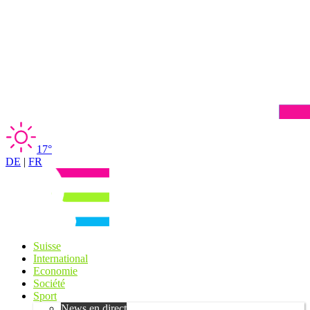
17°
DE
|
FR
Suisse
International
Economie
Société
Sport
News en direct