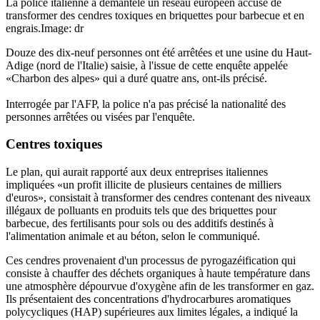
La police italienne a démantelé un réseau européen accusé de
transformer des cendres toxiques en briquettes pour barbecue et en
engrais.
Image: dr
Douze des dix-neuf personnes ont été arrêtées et une usine du Haut-
Adige (nord de l'Italie) saisie, à l'issue de cette enquête appelée
«Charbon des alpes» qui a duré quatre ans, ont-ils précisé.
Interrogée par l'AFP, la police n'a pas précisé la nationalité des
personnes arrêtées ou visées par l'enquête.
Centres toxiques
Le plan, qui aurait rapporté aux deux entreprises italiennes
impliquées «un profit illicite de plusieurs centaines de milliers
d'euros», consistait à transformer des cendres contenant des niveaux
illégaux de polluants en produits tels que des briquettes pour
barbecue, des fertilisants pour sols ou des additifs destinés à
l'alimentation animale et au béton, selon le communiqué.
Ces cendres provenaient d'un processus de pyrogazéification qui
consiste à chauffer des déchets organiques à haute température dans
une atmosphère dépourvue d'oxygène afin de les transformer en gaz.
Ils présentaient des concentrations d'hydrocarbures aromatiques
polycycliques (HAP) supérieures aux limites légales, a indiqué la