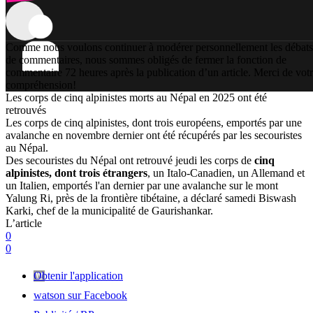
Comme nous voulons continuer à modérer personnellement les débats
de commentaires, nous sommes obligés de fermer la fonction de
commentaire 72 heures après la publication d’un article. Merci de vot
compréhension!
Les corps de cinq alpinistes morts au Népal en 2025 ont été
retrouvés
Les corps de cinq alpinistes, dont trois européens, emportés par une
avalanche en novembre dernier ont été récupérés par les secouristes
au Népal.
Des secouristes du Népal ont retrouvé jeudi les corps de
cinq
alpinistes, dont trois étrangers
, un Italo-Canadien, un Allemand et
un Italien, emportés l'an dernier par une avalanche sur le mont
Yalung Ri, près de la frontière tibétaine, a déclaré samedi Biswash
Karki, chef de la municipalité de Gaurishankar.
L’article
0
0
Obtenir l'application
watson sur Facebook