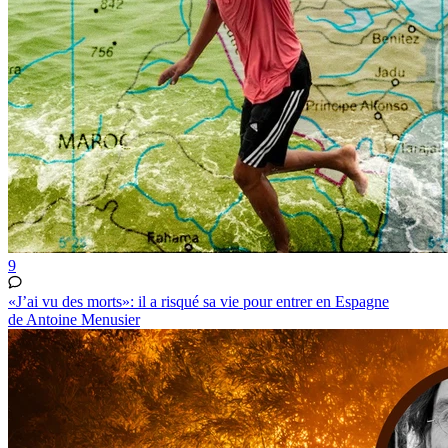
9
«J’ai vu des morts»: il a risqué sa vie pour entrer en Espagne
de Antoine Menusier