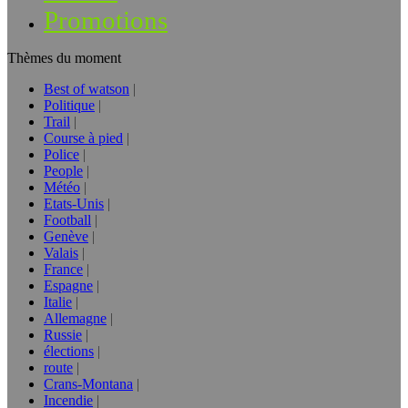
Promotions
Thèmes du moment
Best of watson
Politique
Trail
Course à pied
Police
People
Météo
Etats-Unis
Football
Genève
Valais
France
Espagne
Italie
Allemagne
Russie
élections
route
Crans-Montana
Incendie