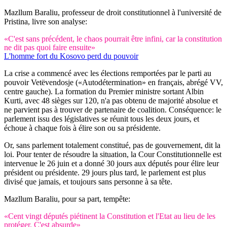
Mazllum Baraliu, professeur de droit constitutionnel à l'université de
Pristina, livre son analyse:
«C'est sans précédent, le chaos pourrait être infini, car la constitution
ne dit pas quoi faire ensuite»
L'homme fort du Kosovo perd du pouvoir
La crise a commencé avec les élections remportées par le parti au
pouvoir Vetëvendosje («Autodétermination» en français, abrégé VV,
centre gauche). La formation du Premier ministre sortant Albin
Kurti, avec 48 sièges sur 120, n'a pas obtenu de majorité absolue et
ne parvient pas à trouver de partenaire de coalition. Conséquence: le
parlement issu des législatives se réunit tous les deux jours, et
échoue à chaque fois à élire son ou sa présidente.
Or, sans parlement totalement constitué, pas de gouvernement, dit la
loi. Pour tenter de résoudre la situation, la Cour Constitutionnelle est
intervenue le 26 juin et a donné 30 jours aux députés pour élire leur
président ou présidente. 29 jours plus tard, le parlement est plus
divisé que jamais, et toujours sans personne à sa tête.
Mazllum Baraliu, pour sa part, tempête:
«Cent vingt députés piétinent la Constitution et l'Etat au lieu de les
protéger. C'est absurde»