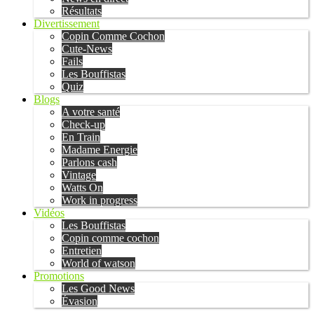
Résultats
Divertissement
Copin Comme Cochon
Cute-News
Fails
Les Bouffistas
Quiz
Blogs
A votre santé
Check-up
En Train
Madame Energie
Parlons cash
Vintage
Watts On
Work in progress
Vidéos
Les Bouffistas
Copin comme cochon
Entretien
World of watson
Promotions
Les Good News
Évasion