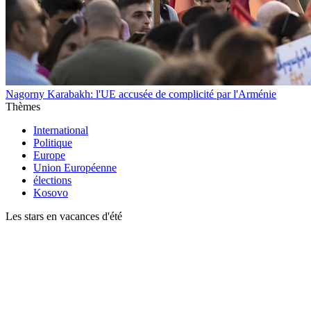
Nagorny Karabakh: l'UE accusée de complicité par l'Arménie
Thèmes
International
Politique
Europe
Union Européenne
élections
Kosovo
Les stars en vacances d'été