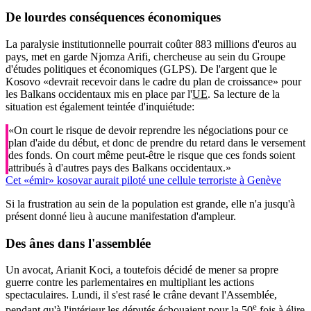
De lourdes conséquences économiques
La paralysie institutionnelle pourrait coûter 883 millions d'euros au
pays, met en garde Njomza Arifi, chercheuse au sein du Groupe
d'études politiques et économiques (GLPS). De l'argent que le
Kosovo «devrait recevoir dans le cadre du plan de croissance» pour
les Balkans occidentaux mis en place par l'
UE
. Sa lecture de la
situation est également teintée d'inquiétude:
«On court le risque de devoir reprendre les négociations pour ce
plan d'aide du début, et donc de prendre du retard dans le versement
des fonds. On court même peut-être le risque que ces fonds soient
attribués à d'autres pays des Balkans occidentaux.»
Cet «émir» kosovar aurait piloté une cellule terroriste à Genève
Si la frustration au sein de la population est grande, elle n'a jusqu'à
présent donné lieu à aucune manifestation d'ampleur.
Des ânes dans l'assemblée
Un avocat, Arianit Koci, a toutefois décidé de mener sa propre
guerre contre les parlementaires en multipliant les actions
spectaculaires. Lundi, il s'est rasé le crâne devant l'Assemblée,
e
pendant qu'à l'intérieur les députés échouaient pour la 50
fois à élire