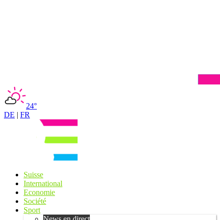
24°
DE
|
FR
Suisse
International
Economie
Société
Sport
News en direct