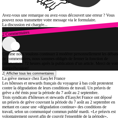
Avez-vous une remarque ou avez-vous découvert une erreur ? Vous
pouvez nous transmettre votre message via le formulaire.
La discussion est chargée...
2 Commentaires
Connexion
Comme nous voulons continuer à modérer personnellement les débats
de commentaires, nous sommes obligés de fermer la fonction de
commentaire 72 heures après la publication d’un article. Merci de vot
compréhension!
2
Afficher tous les commentaires
La grève menace chez EasyJet France
Les hôtesses et stewards français du voyageur à bas coût protestent
contre la dégradation de leurs conditions de travail. Un préavis de
grève a été émis pour la période du 7 août au 2 septembre.
Trois syndicats d'hôtesses et stewards d'EasyJet France ont déposé
un préavis de grève couvrant la période du 7 août au 2 septembre en
mettant en cause une «dégradation continue» des conditions de
travail, selon un communiqué commun publié mardi. «Le préavis est
volontairement ouvert afin de couvrir l'ensemble de la période»,