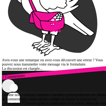
Avez-vous une remarque ou avez-vous découvert une erreur ? Vous
pouvez nous transmettre votre message via le formulaire.
La discussion est chargée...
1 Commentaire
Connexion
Comme nous voulons continuer à modérer personnellement les débats
de commentaires, nous sommes obligés de fermer la fonction de
commentaire 72 heures après la publication d’un article. Merci de vot