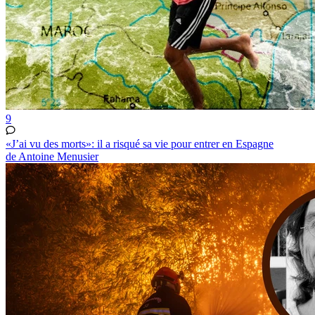
9
«J’ai vu des morts»: il a risqué sa vie pour entrer en Espagne
de Antoine Menusier