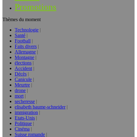
Promotions
Thèmes du moment
Technologie
Santé
Football
Faits divers
Allemagne
Montagne
élections
Accident
Décès
Canicule
Meurtre
drone
mort
secheresse
elisabeth baume-schneider
immigration
Etats-Unis
Politique
Cinéma
Suisse romande