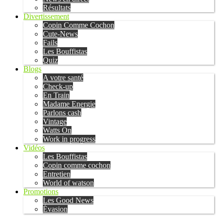
Résultats
Divertissement
Copin Comme Cochon
Cute-News
Fails
Les Bouffistas
Quiz
Blogs
A votre santé
Check-up
En Train
Madame Energie
Parlons cash
Vintage
Watts On
Work in progress
Vidéos
Les Bouffistas
Copin comme cochon
Entretien
World of watson
Promotions
Les Good News
Évasion