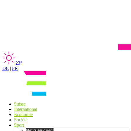
23°
DE
|
FR
Suisse
International
Economie
Société
Sport
News en direct