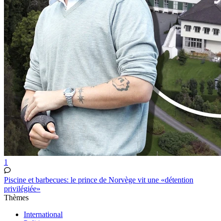
1
Piscine et barbecues: le prince de Norvège vit une «détention
privilégiée»
Thèmes
International