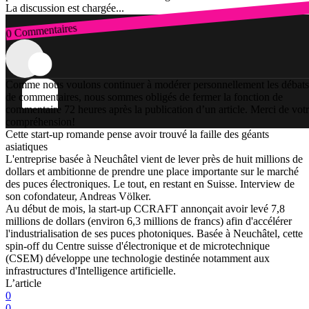
La discussion est chargée...
0 Commentaires
Connexion
Comme nous voulons continuer à modérer personnellement les débats
de commentaires, nous sommes obligés de fermer la fonction de
commentaire 72 heures après la publication d’un article. Merci de vot
compréhension!
Cette start-up romande pense avoir trouvé la faille des géants
asiatiques
L'entreprise basée à Neuchâtel vient de lever près de huit millions de
dollars et ambitionne de prendre une place importante sur le marché
des puces électroniques. Le tout, en restant en Suisse. Interview de
son cofondateur, Andreas Völker.
Au début de mois, la start-up CCRAFT annonçait avoir levé 7,8
millions de dollars (environ 6,3 millions de francs) afin d'accélérer
l'industrialisation de ses puces photoniques. Basée à Neuchâtel, cette
spin-off du Centre suisse d'électronique et de microtechnique
(CSEM) développe une technologie destinée notamment aux
infrastructures d'Intelligence artificielle.
L’article
0
0