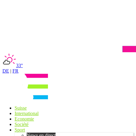
33°
DE
|
FR
Suisse
International
Economie
Société
Sport
News en direct