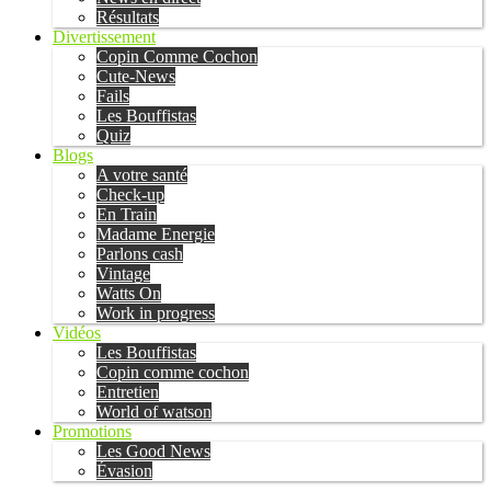
Résultats
Divertissement
Copin Comme Cochon
Cute-News
Fails
Les Bouffistas
Quiz
Blogs
A votre santé
Check-up
En Train
Madame Energie
Parlons cash
Vintage
Watts On
Work in progress
Vidéos
Les Bouffistas
Copin comme cochon
Entretien
World of watson
Promotions
Les Good News
Évasion