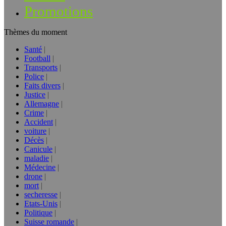
Promotions
Thèmes du moment
Santé
Football
Transports
Police
Faits divers
Justice
Allemagne
Crime
Accident
voiture
Décès
Canicule
maladie
Médecine
drone
mort
secheresse
Etats-Unis
Politique
Suisse romande