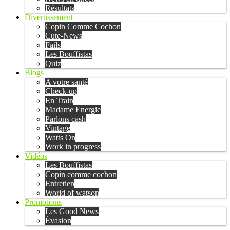
Résultats
Divertissement
Copin Comme Cochon
Cute-News
Fails
Les Bouffistas
Quiz
Blogs
A votre santé
Check-up
En Train
Madame Energie
Parlons cash
Vintage
Watts On
Work in progress
Vidéos
Les Bouffistas
Copin comme cochon
Entretien
World of watson
Promotions
Les Good News
Évasion