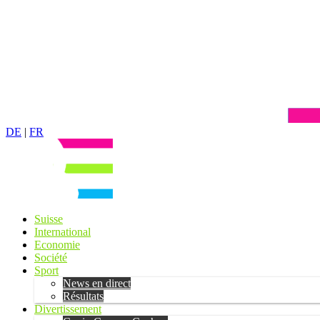
DE
|
FR
Suisse
International
Economie
Société
Sport
News en direct
Résultats
Divertissement