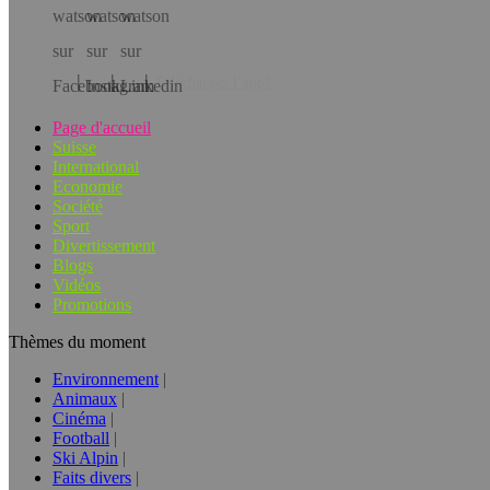
Téléchargez l’app!
Page d'accueil
Suisse
International
Economie
Société
Sport
Divertissement
Blogs
Vidéos
Promotions
Thèmes du moment
Environnement
Animaux
Cinéma
Football
Ski Alpin
Faits divers