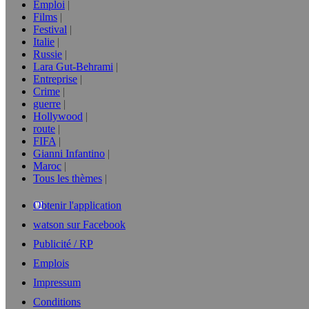
Emploi
Films
Festival
Italie
Russie
Lara Gut-Behrami
Entreprise
Crime
guerre
Hollywood
route
FIFA
Gianni Infantino
Maroc
Tous les thèmes
Obtenir l'application
watson sur Facebook
Publicité / RP
Emplois
Impressum
Conditions