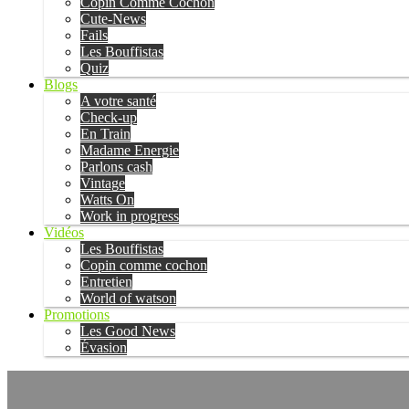
Copin Comme Cochon
Cute-News
Fails
Les Bouffistas
Quiz
Blogs
A votre santé
Check-up
En Train
Madame Energie
Parlons cash
Vintage
Watts On
Work in progress
Vidéos
Les Bouffistas
Copin comme cochon
Entretien
World of watson
Promotions
Les Good News
Évasion