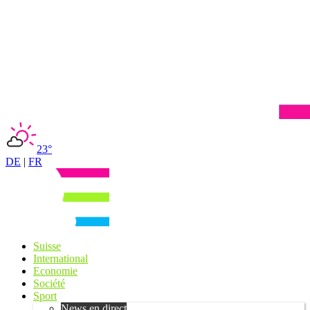
23°
DE
|
FR
Suisse
International
Economie
Société
Sport
News en direct