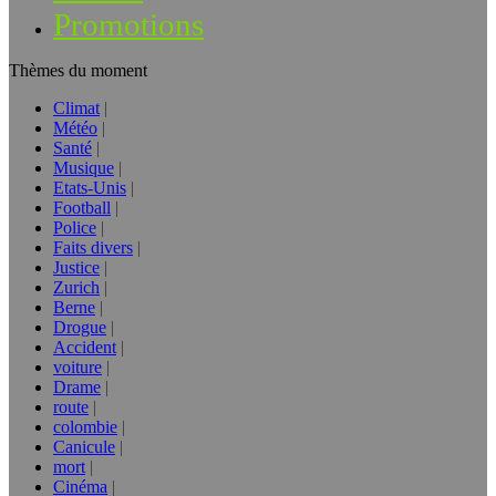
Promotions
Thèmes du moment
Climat
Météo
Santé
Musique
Etats-Unis
Football
Police
Faits divers
Justice
Zurich
Berne
Drogue
Accident
voiture
Drame
route
colombie
Canicule
mort
Cinéma