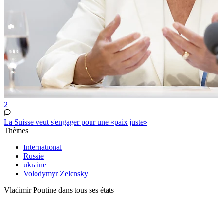
2
La Suisse veut s'engager pour une «paix juste»
Thèmes
International
Russie
ukraine
Volodymyr Zelensky
Vladimir Poutine dans tous ses états