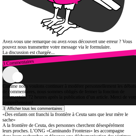
Avez-vous une remarque ou avez-vous découvert une erreur ? Vous
pouvez nous transmettre votre message via le formulaire.
La discussion est chargée...
3 Commentaires
Connexion
Comme nous voulons continuer à modérer personnellement les débats
de commentaires, nous sommes obligés de fermer la fonction de
commentaire 72 heures après la publication d’un article. Merci de vot
compréhension!
3
Afficher tous les commentaires
«Des enfants ont franchi la frontière à Ceuta sans que leur mère le
sache»
A la frontière de Ceuta, des personnes cherchent désespérément
leurs proches. L’ONG «Caminando Fronteras» les accompagne