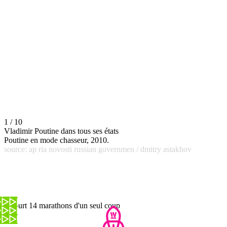
1 / 10
Vladimir Poutine dans tous ses états
Poutine en mode chasseur, 2010.
source: ap ria novosti russian governmen / dmitry astakhov
Il court 14 marathons d'un seul coup