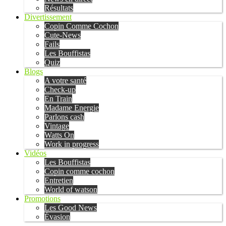
Résultats
Divertissement
Copin Comme Cochon
Cute-News
Fails
Les Bouffistas
Quiz
Blogs
A votre santé
Check-up
En Train
Madame Energie
Parlons cash
Vintage
Watts On
Work in progress
Vidéos
Les Bouffistas
Copin comme cochon
Entretien
World of watson
Promotions
Les Good News
Évasion