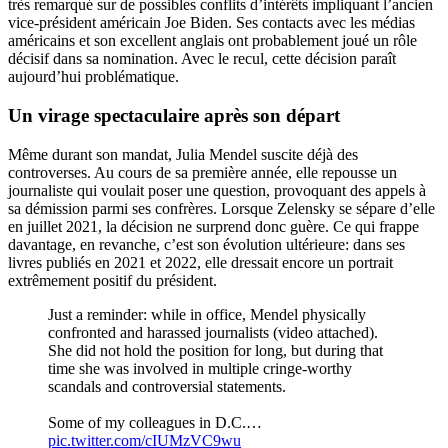
très remarqué sur de possibles conflits d’intérêts impliquant l’ancien
vice-président américain Joe Biden. Ses contacts avec les médias
américains et son excellent anglais ont probablement joué un rôle
décisif dans sa nomination. Avec le recul, cette décision paraît
aujourd’hui problématique.
Un virage spectaculaire après son départ
Même durant son mandat, Julia Mendel suscite déjà des
controverses. Au cours de sa première année, elle repousse un
journaliste qui voulait poser une question, provoquant des appels à
sa démission parmi ses confrères. Lorsque Zelensky se sépare d’elle
en juillet 2021, la décision ne surprend donc guère. Ce qui frappe
davantage, en revanche, c’est son évolution ultérieure: dans ses
livres publiés en 2021 et 2022, elle dressait encore un portrait
extrêmement positif du président.
Just a reminder: while in office, Mendel physically
confronted and harassed journalists (video attached).
She did not hold the position for long, but during that
time she was involved in multiple cringe-worthy
scandals and controversial statements.
Some of my colleagues in D.C.…
pic.twitter.com/cIUMzVC9wu