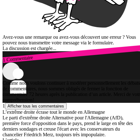
Avez-vous une remarque ou avez-vous découvert une erreur ? Vous
pouvez nous transmettre votre message via le formulaire.
La discussion est chargée...
1 Commentaire
Connexion
Comme nous voulons continuer à modérer personnellement les débats
de commentaires, nous sommes obligés de fermer la fonction de
commentaire 72 heures après la publication d’un article. Merci de vot
compréhension!
1
Afficher tous les commentaires
L’extrême droite écrase tout le monde en Allemagne
Le parti d'extrême droite Alternative pour l'Allemagne (AfD),
première force d'opposition dans le pays, prend le large en tête des
derniers sondages et creuse l'écart avec les conservateurs du
chancelier Friedrich Merz, toujours très impopulaire.