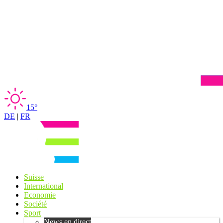
15°
DE
|
FR
Suisse
International
Economie
Société
Sport
News en direct