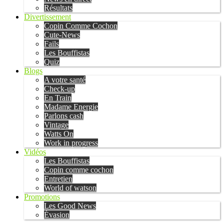
Résultats
Divertissement
Copin Comme Cochon
Cute-News
Fails
Les Bouffistas
Quiz
Blogs
A votre santé
Check-up
En Train
Madame Energie
Parlons cash
Vintage
Watts On
Work in progress
Vidéos
Les Bouffistas
Copin comme cochon
Entretien
World of watson
Promotions
Les Good News
Évasion