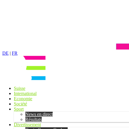
DE
|
FR
Suisse
International
Economie
Société
Sport
News en direct
Résultats
Divertissement