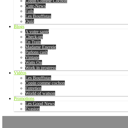
Copin Comme Cochon
Cute-News
Fails
Les Bouffistas
Quiz
Blogs
A votre santé
Check-up
En Train
Madame Energie
Parlons cash
Vintage
Watts On
Work in progress
Vidéos
Les Bouffistas
Copin comme cochon
Entretien
World of watson
Promotions
Les Good News
Évasion