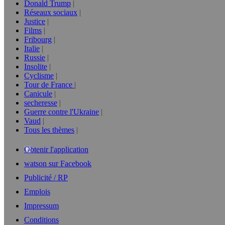
Donald Trump
Réseaux sociaux
Justice
Films
Fribourg
Italie
Russie
Insolite
Cyclisme
Tour de France
Canicule
secheresse
Guerre contre l'Ukraine
Vaud
Tous les thèmes
Obtenir l'application
watson sur Facebook
Publicité / RP
Emplois
Impressum
Conditions