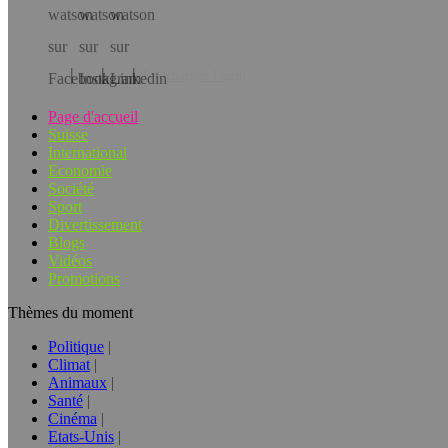
Téléchargez l’app!
Page d'accueil
Suisse
International
Economie
Société
Sport
Divertissement
Blogs
Vidéos
Promotions
Thèmes du moment
Politique
Climat
Animaux
Santé
Cinéma
Etats-Unis