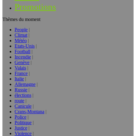
Promotions
Thèmes du moment
People
Climat
Météo
Etats-Unis
Football
Incendie
Genève
Valais
France
Italie
Allemagne
Russie
élections
route
Canicule
Crans-Montana
Police
Politique
Justice
Violence