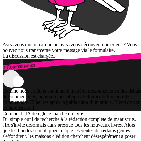
Avez-vous une remarque ou avez-vous découvert une erreur ? Vous
pouvez nous transmettre votre message via le formulaire.
La discussion est chargée...
0 Commentaires
Connexion
Comme nous voulons continuer à modérer personnellement les débats
de commentaires, nous sommes obligés de fermer la fonction de
commentaire 72 heures après la publication d’un article. Merci de vot
compréhension!
Comment l'IA dérègle le marché du livre
Du simple outil de recherche à la rédaction complète de manuscrits,
l'IA s'invite désormais dans presque tous les nouveaux livres. Alors
que les fraudes se multiplient et que les ventes de certains genres
s'effondrent, les maisons d'édition cherchent désespérément à poser