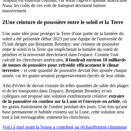
Szapudi est toutefois confiant, car selon l'agence spatiale américaine
Nasa, les coûts de ces vols de transport devraient baisser
massivement.
Une
ceinture de poussière
entre le soleil et la Terre
Une autre idée pour protéger la Terre d'une partie de la lumière du
soleil a été présentée début 2023 par une équipe de l'université de
l'Utah dirigée par Benjamin Bromley: une ceinture de poussière
entre le soleil et la Terre qui empêcherait la lumière du soleil de
pénétrer et la renverrait directement dans l'espace. Comme l'ont
calculé les chercheurs américains,
il faudrait environ 10 milliards
de tonnes de poussière pour refroidir efficacement le climat
terrestre
– et cette quantité de poussière devrait être ajoutée chaque
année, car les grains seraient progressivement éjectés de leur orbite.
Afin d'éviter de devoir extraire de telles quantités de sable des plages
et de les transporter dans l'espace, Benjamin Bromley et ses
collègues ont proposé une solution extrêmement créative:
extraire
de la poussière en continu sur la Lune et l'envoyer en orbite
, où
les grains fourniraient de l'ombre pendant des jours. Une fois qu'une
base permanente et habitée existera sur la Lune, cette solution sera
tout à fait envisageable, estiment les chercheurs.
Voici à quel point la Suisse a contribué au réchauffement climatique