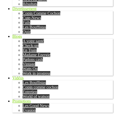
Résultats
Divertissement
Copin Comme Cochon
Cute-News
Fails
Les Bouffistas
Quiz
Blogs
A votre santé
Check-up
En Train
Madame Energie
Parlons cash
Vintage
Watts On
Work in progress
Vidéos
Les Bouffistas
Copin comme cochon
Entretien
World of watson
Promotions
Les Good News
Évasion