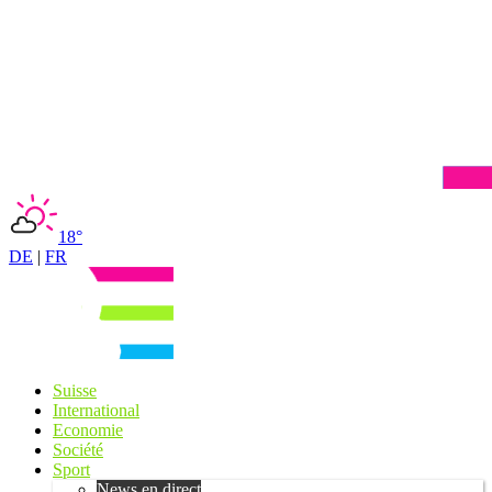
18°
DE
|
FR
Suisse
International
Economie
Société
Sport
News en direct