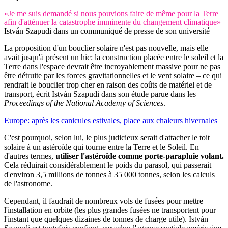
«Je me suis demandé si nous pouvions faire de même pour la Terre
afin d'atténuer la catastrophe imminente du changement climatique»
István Szapudi dans un communiqué de presse de son université
La proposition d'un bouclier solaire n'est pas nouvelle, mais elle
avait jusqu'à présent un hic: la construction placée entre le soleil et la
Terre dans l'espace devrait être incroyablement massive pour ne pas
être détruite par les forces gravitationnelles et le vent solaire – ce qui
rendrait le bouclier trop cher en raison des coûts de matériel et de
transport, écrit István Szapudi dans son étude parue dans les
Proceedings of the National Academy of Sciences
.
Europe: après les canicules estivales, place aux chaleurs hivernales
C'est pourquoi, selon lui, le plus judicieux serait d'attacher le toit
solaire à un astéroïde qui tourne entre la Terre et le Soleil. En
d'autres termes,
utiliser l'astéroïde comme porte-parapluie volant.
Cela réduirait considérablement le poids du parasol, qui passerait
d'environ 3,5 millions de tonnes à 35 000 tonnes, selon les calculs
de l'astronome.
Cependant, il faudrait de nombreux vols de fusées pour mettre
l'installation en orbite (les plus grandes fusées ne transportent pour
l'instant que quelques dizaines de tonnes de charge utile). István