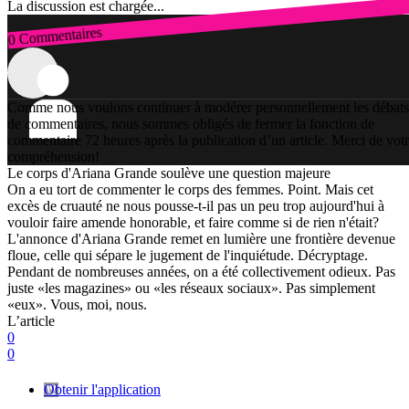
La discussion est chargée...
0 Commentaires
Connexion
Comme nous voulons continuer à modérer personnellement les débats
de commentaires, nous sommes obligés de fermer la fonction de
commentaire 72 heures après la publication d’un article. Merci de vot
compréhension!
Le corps d'Ariana Grande soulève une question majeure
On a eu tort de commenter le corps des femmes. Point. Mais cet
excès de cruauté ne nous pousse-t-il pas un peu trop aujourd'hui à
vouloir faire amende honorable, et faire comme si de rien n'était?
L'annonce d'Ariana Grande remet en lumière une frontière devenue
floue, celle qui sépare le jugement de l'inquiétude. Décryptage.
Pendant de nombreuses années, on a été collectivement odieux. Pas
juste «les magazines» ou «les réseaux sociaux». Pas simplement
«eux». Vous, moi, nous.
L’article
0
0
Obtenir l'application