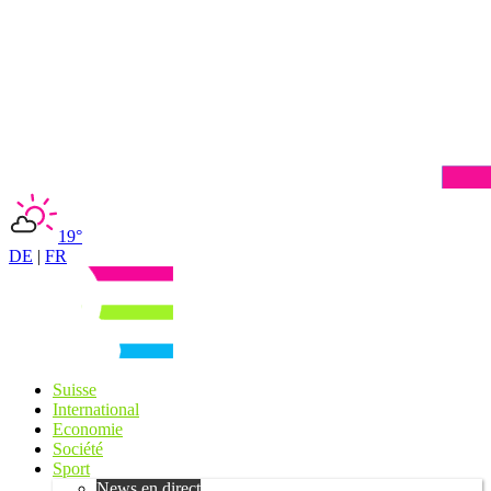
19°
DE
|
FR
Suisse
International
Economie
Société
Sport
News en direct