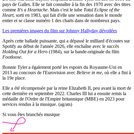
pays de Galles. Elle se fait connaître à la fin des 1970 avec des titres
comme
It's a Heartache
. Mais c'est le tube
Total Eclipse of the
Heart
, sorti en 1983, qui fait d'elle une sensation dans le monde
entier et se classe numéro 1 des charts dans de nombreux pays.
Les premières images du film sur Johnny Hallyday dévoilées
Après cette ballade puissante, qui a dépassé le milliard d'écoutes sur
Spotify au début de l'année 2026, elle enchaîne avec le succès
Holding Out for a Her
o (1984), sur la bande-originale du film
Footloose
.
Bonnie Tyler a également porté les espoirs du Royaume-Uni en
2013 au concours de l'Eurovision avec
Believe in me
, où elle a fini à
la 19e place.
Elle a été récompensée par la reine Elizabeth II, peu avant la mort de
cette dernière en septembre 2022. Charles III lui a ensuite remis la
médaille de l'Ordre de l'Empire britannique (MBE) en 2023 pour
services rendus à la musique. (ag/ats)
Si vous êtes branchés musique