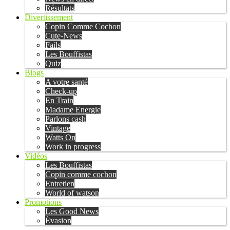
Résultats
Divertissement
Copin Comme Cochon
Cute-News
Fails
Les Bouffistas
Quiz
Blogs
A votre santé
Check-up
En Train
Madame Energie
Parlons cash
Vintage
Watts On
Work in progress
Vidéos
Les Bouffistas
Copin comme cochon
Entretien
World of watson
Promotions
Les Good News
Évasion