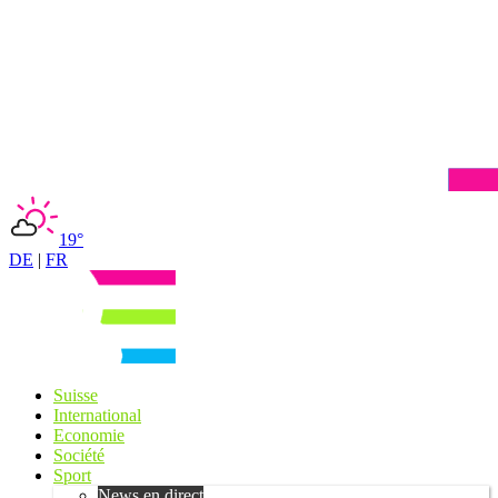
19°
DE
|
FR
Suisse
International
Economie
Société
Sport
News en direct