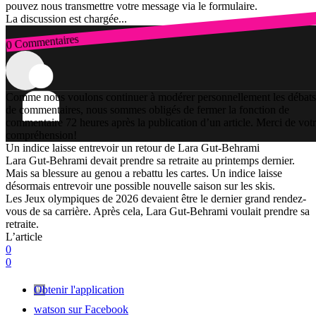
pouvez nous transmettre votre message via le formulaire.
La discussion est chargée...
0 Commentaires
Connexion
Comme nous voulons continuer à modérer personnellement les débats
de commentaires, nous sommes obligés de fermer la fonction de
commentaire 72 heures après la publication d’un article. Merci de vot
compréhension!
Un indice laisse entrevoir un retour de Lara Gut-Behrami
Lara Gut-Behrami devait prendre sa retraite au printemps dernier.
Mais sa blessure au genou a rebattu les cartes. Un indice laisse
désormais entrevoir une possible nouvelle saison sur les skis.
Les Jeux olympiques de 2026 devaient être le dernier grand rendez-
vous de sa carrière. Après cela, Lara Gut-Behrami voulait prendre sa
retraite.
L’article
0
0
Obtenir l'application
watson sur Facebook