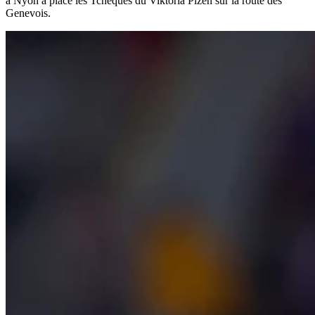
à Nyon a placé les Tchèques du Viktoria Plzen sur la route des
Genevois.