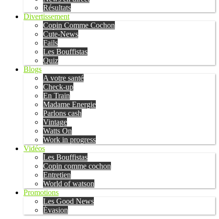
Résultats
Divertissement
Copin Comme Cochon
Cute-News
Fails
Les Bouffistas
Quiz
Blogs
A votre santé
Check-up
En Train
Madame Energie
Parlons cash
Vintage
Watts On
Work in progress
Vidéos
Les Bouffistas
Copin comme cochon
Entretien
World of watson
Promotions
Les Good News
Évasion