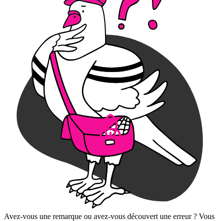
Avez-vous une remarque ou avez-vous découvert une erreur ? Vous