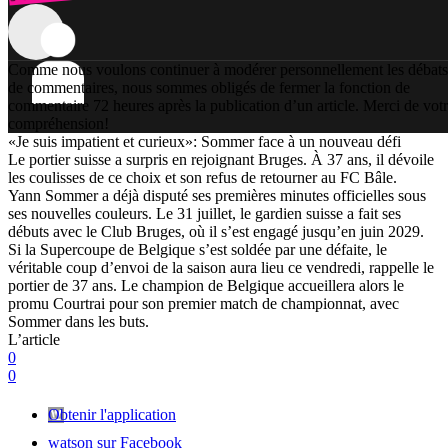
Comme nous voulons continuer à modérer personnellement les débats
de commentaires, nous sommes obligés de fermer la fonction de
commentaire 72 heures après la publication d’un article. Merci de vot
compréhension!
«Je suis impatient et curieux»: Sommer face à un nouveau défi
Le portier suisse a surpris en rejoignant Bruges. À 37 ans, il dévoile
les coulisses de ce choix et son refus de retourner au FC Bâle.
Yann Sommer a déjà disputé ses premières minutes officielles sous
ses nouvelles couleurs. Le 31 juillet, le gardien suisse a fait ses
débuts avec le Club Bruges, où il s’est engagé jusqu’en juin 2029.
Si la Supercoupe de Belgique s’est soldée par une défaite, le
véritable coup d’envoi de la saison aura lieu ce vendredi, rappelle le
portier de 37 ans. Le champion de Belgique accueillera alors le
promu Courtrai pour son premier match de championnat, avec
Sommer dans les buts.
L’article
0
0
Obtenir l'application
watson sur Facebook