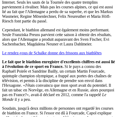
Internet. Seuls les sauts de la Tournée des quatre tremplins
parviennent à rivaliser. Mais pas les courses alpines, ce qui est aussi
lié au fait que l'Allemagne a perdu de sa superbe, et que les Markus
Wasmeier, Regine Mösenlechner, Felix Neureuther et Maria Höfl-
Riesch font partie du passé.
Cependant, le biathlon allemand est également moins performant.
Seule Franziska Preuss parvient cette saison à obtenir des résultats,
alors que l'Allemagne a produit auparavant des Sven Fischer, Evi
Sachenbacher, Magdalena Neuner et Laura Dahlmeier.
Le rendez-vous de Schalke donne des frissons aux biathlètes
Le fait que le biathlon enregistre d'excellents chiffres est aussi lié
à l'évolution de ce sport en France.
Si le pays a connu des
Raphaël Poirée et Sandrine Bailly, un certain Martin Fourcade,
quintuple champion olympique, a frappé aux portes des chaînes de
télévision, et permis à la discipline de prendre son envol dans
l'Hexagone. «J'étais convaincu que mon sport avait du potentiel. Il
fait un tabac en Norvège, en Allemagne et en Russie, alors pourquoi
pas en France?», avait-il déclaré en 2012, comme l'a rappelé
Le
Monde
il y a peu.
Soudain, jusqu'à deux millions de personnes ont regardé les courses
de biathlon en France. Si l'essor est dû à Fourcade, Capol explique