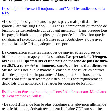
Sur ce point, les skieurs sont largement battus.
Le ski alpin intéresse-t-il toujours autant? Voici les audiences de la
RTS
«Le ski alpin est grand dans les petits pays, mais petit dans les
grands», affirme Jürg Capol, CEO des Championnats du monde de
biathlon de Lenzerheide qui débutent mercredi. «Dans presque tous
les pays, le biathlon a une plus grande portée à la télévision que le
ski alpin, à l'exception de la Suisse et de l'Autriche», ajoute avec
enthousiasme le Grison, adepte de ce sport.
La comparaison entre les classiques de janvier et les courses de
biathlon donne un aperçu de la situation.
Le spectacle de Wengen,
avec 800'000 spectateurs et une part de marché de plus de 80%
en 2025, a certes été un immense succès en terme d'audience en
Suisse.
Mais rien que le marché allemand fait basculer les chiffres
dans des proportions importantes. Alors que 2,7 millions de nos
voisins ont suivi la descente de Kitzbühel, ils sont régulièrement
deux fois plus nombreux à regarder les courses de biathlon.
Ils devraient être environ cinq millions à s'intéresser aux Mondiaux
de Lenzerheide en Suisse.
«Le sport d'hiver de loin le plus populaire à la télévision allemande
reste le biathlon», écrivait récemment la chaîne ZDF sur son site