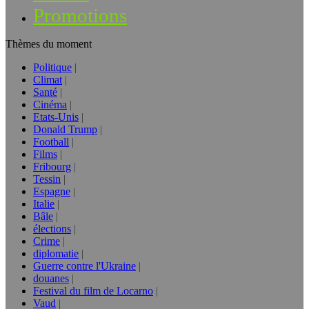
Promotions
Thèmes du moment
Politique
Climat
Santé
Cinéma
Etats-Unis
Donald Trump
Football
Films
Fribourg
Tessin
Espagne
Italie
Bâle
élections
Crime
diplomatie
Guerre contre l'Ukraine
douanes
Festival du film de Locarno
Vaud