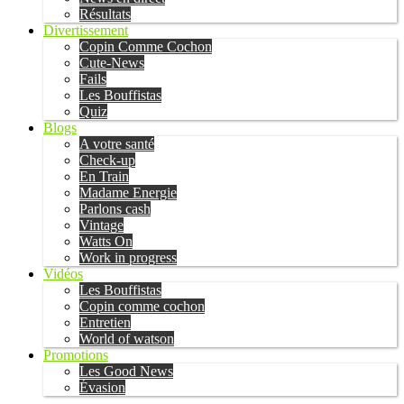
Résultats
Divertissement
Copin Comme Cochon
Cute-News
Fails
Les Bouffistas
Quiz
Blogs
A votre santé
Check-up
En Train
Madame Energie
Parlons cash
Vintage
Watts On
Work in progress
Vidéos
Les Bouffistas
Copin comme cochon
Entretien
World of watson
Promotions
Les Good News
Évasion