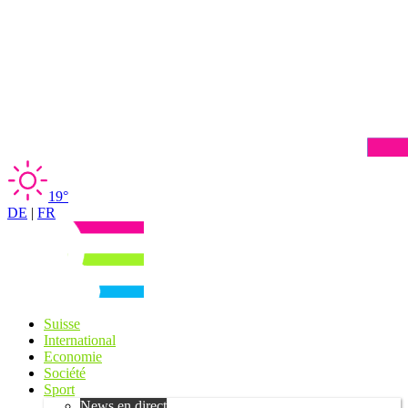
19°
DE
|
FR
Suisse
International
Economie
Société
Sport
News en direct