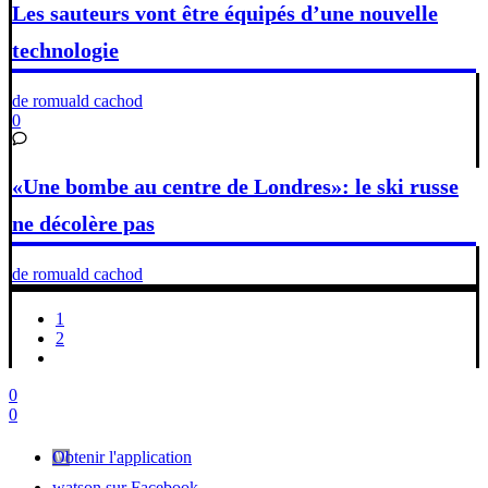
Les sauteurs vont être équipés d’une nouvelle
technologie
de romuald cachod
0
«Une bombe au centre de Londres»: le ski russe
ne décolère pas
de romuald cachod
1
2
0
0
Obtenir l'application
watson sur Facebook