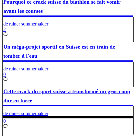
Pourquoi ce crack suisse du biathlon se fait vomir
avant les courses
de rainer sommerhalder
2
Un méga-projet sportif en Suisse est en train de
tomber à l'eau
de rainer sommerhalder
0
Cette crack du sport suisse a transformé un gros coup
dur en force
de rainer sommerhalder
0