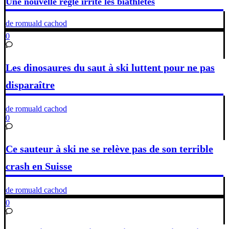
Une nouvelle règle irrite les biathlètes
de romuald cachod
0
Les dinosaures du saut à ski luttent pour ne pas
disparaître
de romuald cachod
0
Ce sauteur à ski ne se relève pas de son terrible
crash en Suisse
de romuald cachod
0