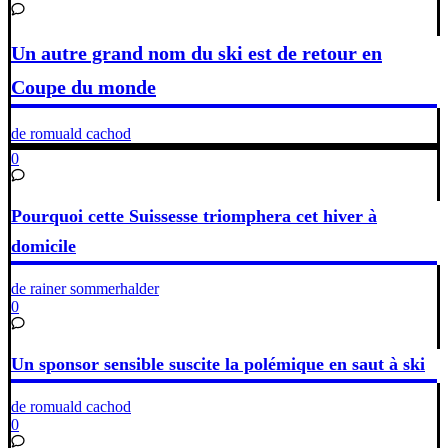
Un autre grand nom du ski est de retour en
Coupe du monde
de romuald cachod
0
Pourquoi cette Suissesse triomphera cet hiver à
domicile
de rainer sommerhalder
0
Un sponsor sensible suscite la polémique en saut à ski
de romuald cachod
0