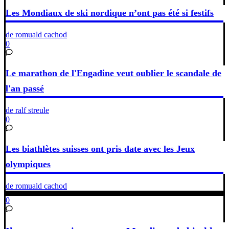
Les Mondiaux de ski nordique n’ont pas été si festifs
de romuald cachod
0
Le marathon de l'Engadine veut oublier le scandale de
l'an passé
de ralf streule
0
Les biathlètes suisses ont pris date avec les Jeux
olympiques
de romuald cachod
0