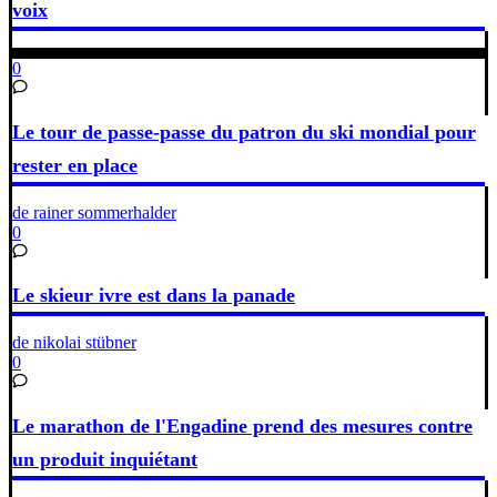
voix
0
Le tour de passe-passe du patron du ski mondial pour
rester en place
de rainer sommerhalder
0
Le skieur ivre est dans la panade
de nikolai stübner
0
Le marathon de l'Engadine prend des mesures contre
un produit inquiétant