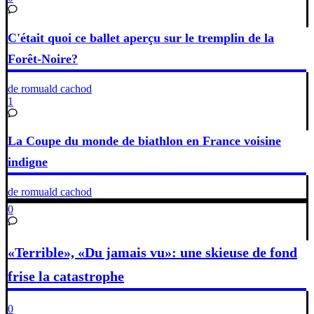
C'était quoi ce ballet aperçu sur le tremplin de la
Forêt-Noire?
de romuald cachod
1
La Coupe du monde de biathlon en France voisine
indigne
de romuald cachod
0
«Terrible», «Du jamais vu»: une skieuse de fond
frise la catastrophe
0