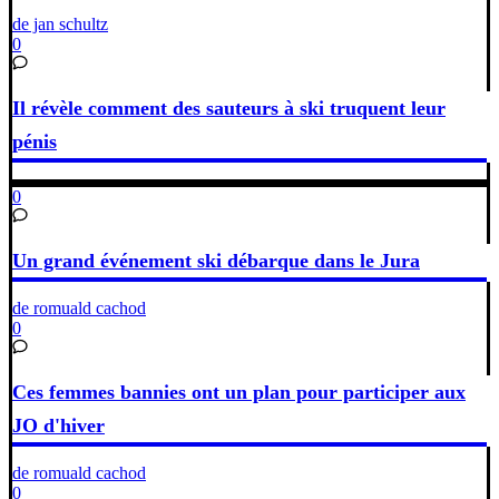
de jan schultz
0
Il révèle comment des sauteurs à ski truquent leur
pénis
0
Un grand événement ski débarque dans le Jura
de romuald cachod
0
Ces femmes bannies ont un plan pour participer aux
JO d'hiver
de romuald cachod
0