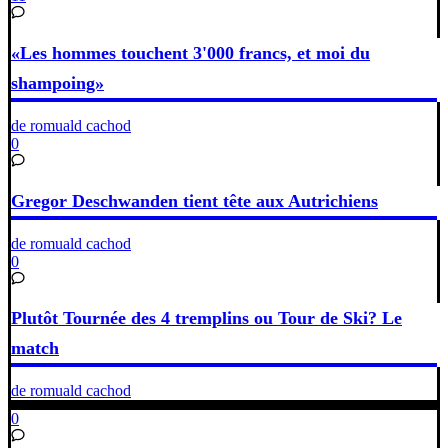
«Les hommes touchent 3'000 francs, et moi du
shampoing»
de romuald cachod
0
Gregor Deschwanden tient tête aux Autrichiens
de romuald cachod
0
Plutôt Tournée des 4 tremplins ou Tour de Ski? Le
match
de romuald cachod
0