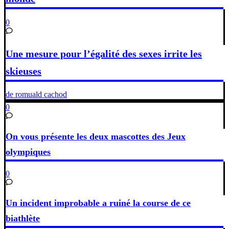
0
Une mesure pour l’égalité des sexes irrite les
skieuses
de romuald cachod
0
On vous présente les deux mascottes des Jeux
olympiques
0
Un incident improbable a ruiné la course de ce
biathlète