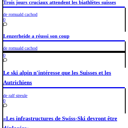
Trois jours cruciaux attendent les biathlètes suisses
de romuald cachod
0
Lenzerheide a réussi son coup
de romuald cachod
0
Le ski alpin n'intéresse que les Suisses et les
Autrichiens
de ralf streule
0
«Les infrastructures de Swiss-Ski devront être
déplacées»