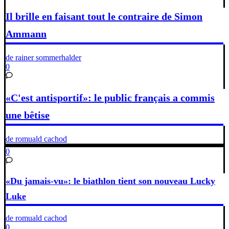
Il brille en faisant tout le contraire de Simon
Ammann
de rainer sommerhalder
0
«C'est antisportif»: le public français a commis
une bêtise
de romuald cachod
0
«Du jamais-vu»: le biathlon tient son nouveau Lucky
Luke
de romuald cachod
0