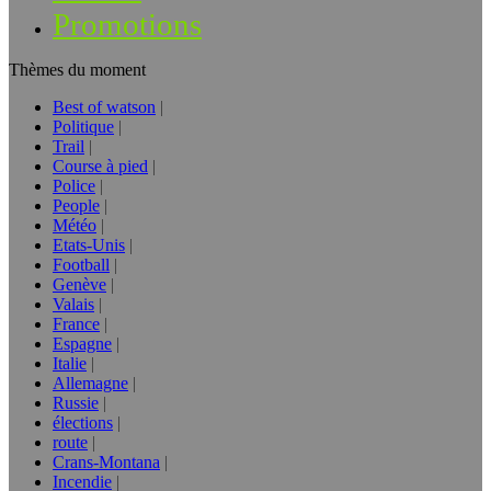
Promotions
Thèmes du moment
Best of watson
Politique
Trail
Course à pied
Police
People
Météo
Etats-Unis
Football
Genève
Valais
France
Espagne
Italie
Allemagne
Russie
élections
route
Crans-Montana
Incendie