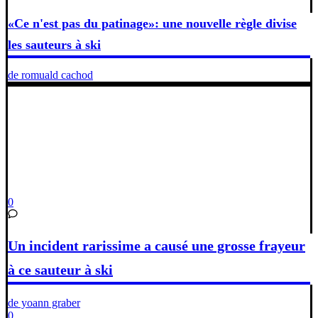
«Ce n'est pas du patinage»: une nouvelle règle divise
les sauteurs à ski
de romuald cachod
0
Un incident rarissime a causé une grosse frayeur
à ce sauteur à ski
de yoann graber
0