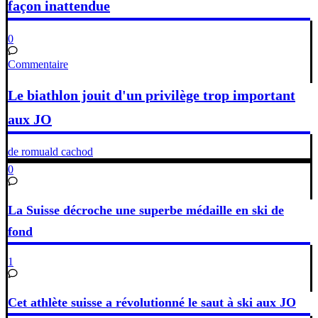
façon inattendue
0
Commentaire
Le biathlon jouit d'un privilège trop important
aux JO
de romuald cachod
0
La Suisse décroche une superbe médaille en ski de
fond
1
Cet athlète suisse a révolutionné le saut à ski aux JO