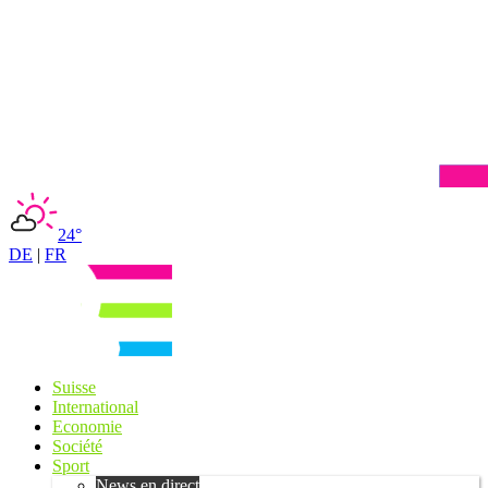
24°
DE
|
FR
Suisse
International
Economie
Société
Sport
News en direct