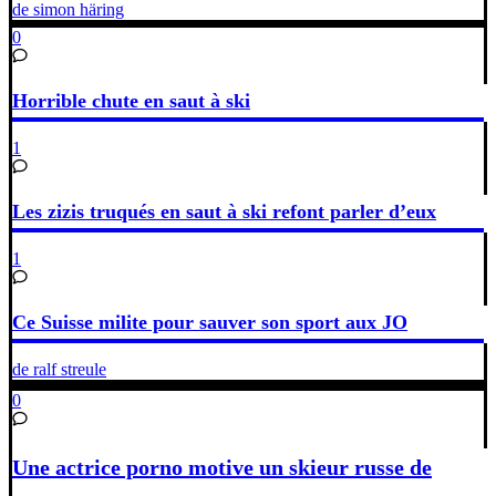
de simon häring
0
Horrible chute en saut à ski
1
Les zizis truqués en saut à ski refont parler d’eux
1
Ce Suisse milite pour sauver son sport aux JO
de ralf streule
0
Une actrice porno motive un skieur russe de