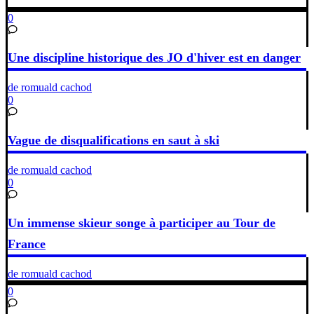
0
Une discipline historique des JO d'hiver est en danger
de romuald cachod
0
Vague de disqualifications en saut à ski
de romuald cachod
0
Un immense skieur songe à participer au Tour de
France
de romuald cachod
0