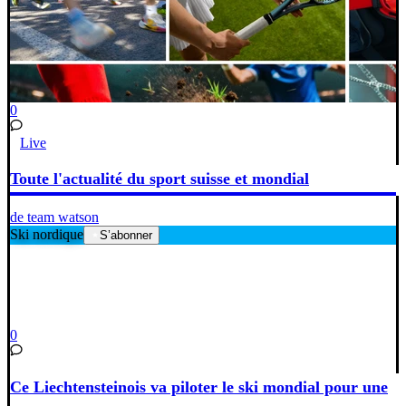
0
Live
Toute l'actualité du sport suisse et mondial
de team watson
Ski nordique
S’abonner
0
Ce Liechtensteinois va piloter le ski mondial pour une