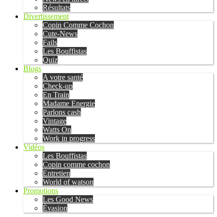
Résultats
Divertissement
Copin Comme Cochon
Cute-News
Fails
Les Bouffistas
Quiz
Blogs
A votre santé
Check-up
En Train
Madame Energie
Parlons cash
Vintage
Watts On
Work in progress
Vidéos
Les Bouffistas
Copin comme cochon
Entretien
World of watson
Promotions
Les Good News
Évasion