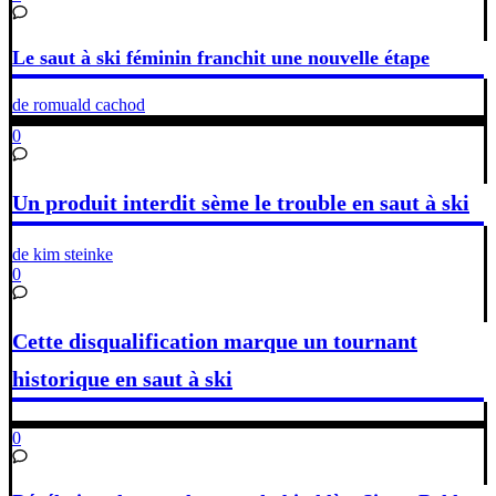
Le saut à ski féminin franchit une nouvelle étape
de romuald cachod
0
Un produit interdit sème le trouble en saut à ski
de kim steinke
0
Cette disqualification marque un tournant
historique en saut à ski
0