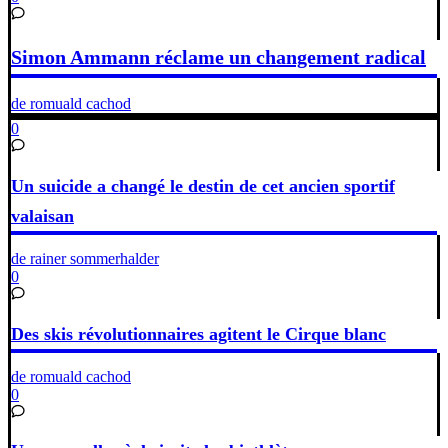
Simon Ammann réclame un changement radical
de romuald cachod
0
Un suicide a changé le destin de cet ancien sportif
valaisan
de rainer sommerhalder
0
Des skis révolutionnaires agitent le Cirque blanc
de romuald cachod
0