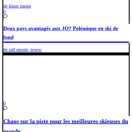
de klaus zaugg
0
Deux pays avantagés aux JO? Polémique en ski de
fond
de ralf streule, tesero
0
Chaos sur la piste pour les meilleures skieuses du
monde