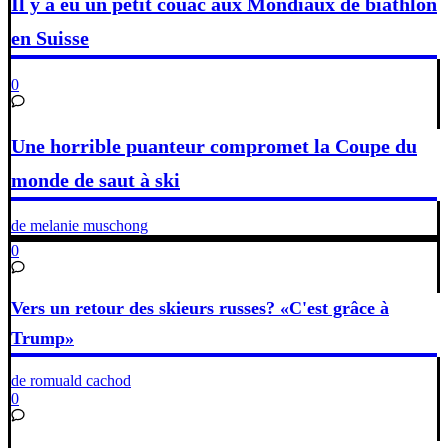
Il y a eu un petit couac aux Mondiaux de biathlon
en Suisse
0
Une horrible puanteur compromet la Coupe du
monde de saut à ski
de melanie muschong
0
Vers un retour des skieurs russes? «C'est grâce à
Trump»
de romuald cachod
0