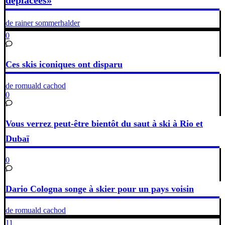
de rainer sommerhalder
0
Ces skis iconiques ont disparu
de romuald cachod
0
Vous verrez peut-être bientôt du saut à ski à Rio et
Dubaï
0
Dario Cologna songe à skier pour un pays voisin
de romuald cachod
11