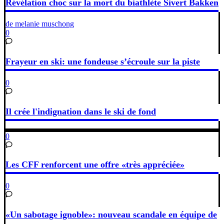
Révélation choc sur la mort du biathlète Sivert Bakken
de melanie muschong
0
Frayeur en ski: une fondeuse s’écroule sur la piste
0
Il crée l'indignation dans le ski de fond
0
Les CFF renforcent une offre «très appréciée»
0
«Un sabotage ignoble»: nouveau scandale en équipe de