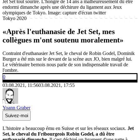
Jet Set tout sourire. L'hongre de 14 ans a malheureusement dû être
endormi dimanche après une déchirure du ligament aux Jeux
olympiques de Tokyo.
Image: capture d'écran twitter
Tokyo 2020
«Après l'euthanasie de Jet Set, mes
collègues m'ont soutenu moralement»
Contraint d'euthanasier Jet Set, le cheval de Robin Godel, Dominik
Burger a été mis sur le devant de la scène aux JO, bien malgré lui.
Le vétérinaire bernois nous parle de son indispensable travail de
l'ombre.
0
03.08.2021, 11:56
03.08.2021, 17:55
Yoann Graber
Suivez-moi
L'histoire a beaucoup ému en Suisse et sur les réseaux sociaux.
Jet
Set, le cheval du Fribourgeois Robin Godel, a dû être
euthanasié dimanche.
Il s'est déchiré un ligament d'une patte à