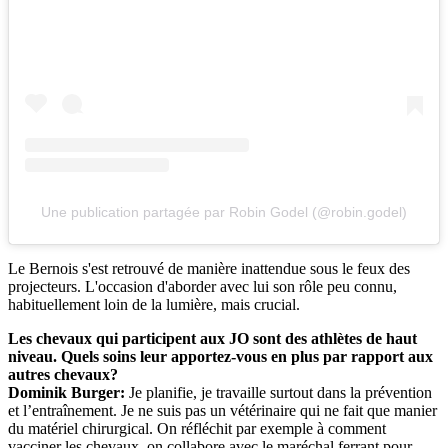
Une publication partagée par Robin Godel (@robin.godel)
Le Bernois s'est retrouvé de manière inattendue sous le feux des
projecteurs. L'occasion d'aborder avec lui son rôle peu connu,
habituellement loin de la lumière, mais crucial.
Les chevaux qui participent aux JO sont des athlètes de haut
niveau. Quels soins leur apportez-vous en plus par rapport aux
autres chevaux?
Dominik Burger:
Je planifie, je travaille surtout dans la prévention
et l’entraînement. Je ne suis pas un vétérinaire qui ne fait que manier
du matériel chirurgical. On réfléchit par exemple à comment
vacciner les chevaux, on collabore avec le maréchal ferrant pour