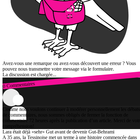
Avez-vous une remarque ou avez-vous découvert une erreur ? Vous
pouvez nous transmettre votre message via le formulaire.
La discussion est chargée...
0 Commentaires
Connexion
Comme nous voulons continuer à modérer personnellement les débats
de commentaires, nous sommes obligés de fermer la fonction de
commentaire 72 heures après la publication d’un article. Merci de vot
compréhension!
Lara était déjà «sehr» Gut avant de devenir Gut-Behrami
A 35 ans, la Tessinoise met un terme à une histoire commencée dans