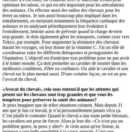
optimiser les sabots, ce qui est très important pour les articulations
des animaux. On effectue aussi des radios des chevaux pour les
ferrer au mieux. Je suis aussi beaucoup plus impliqué dans les
entraînements, en mesurant notamment la fréquence cardiaque des
animaux et en analysant périodiquement leur évolution à
l'entraînement, histoire aussi de prévenir quand la charge devient
trop grande. Je dois également gérer les transports, comme ceux vers
Tokyo, par exemple. Pour augmenter la résistance des chevaux
durant les voyages, on leur donne de la vitamine C. J'ai un rôle de
coordinateur entre les différents thérapeutes et protagonistes de
l'équitation. L'objectif est d'anticiper tout problème pour ne pas avoir
à le traiter ensuite. Ça doit permettre au cavalier de monter dans les
meilleures conditions, d'être en confiance. On aide le cavalier et son
cheval sur le plan mental aussi. D'une certaine façon, on est un peu
l’avocat du cheval.
«Avocat du cheval», cela sous entend-il que les attentes qui
pèsent sur les chevaux sont trop grandes et que vous les
tempérez pour préserver la santé des animaux?
Je peux imaginer que de telles situations existent. Mais depuis 31
ans que je fais ce travail, je n’ai personnellement jamais vécu ça.
C’est plutôt le contraire: Quand le cheval a une toute petite blessure,
les cavaliers ont peur de forcer. Alors je leur dis: «Ce n'est pas un
problème grave, tu peux y aller!» Je crois aussi qu'en Suisse, la
jeunesse a une belle sensibilité à la cause animale. C’est une