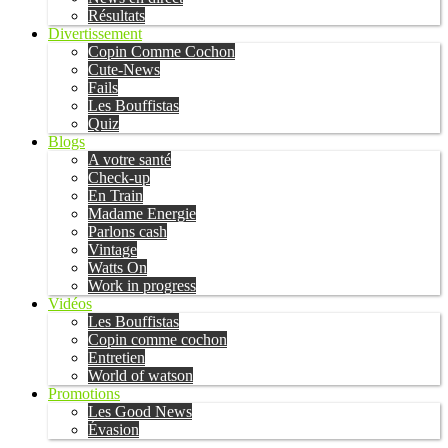
Résultats
Divertissement
Copin Comme Cochon
Cute-News
Fails
Les Bouffistas
Quiz
Blogs
A votre santé
Check-up
En Train
Madame Energie
Parlons cash
Vintage
Watts On
Work in progress
Vidéos
Les Bouffistas
Copin comme cochon
Entretien
World of watson
Promotions
Les Good News
Évasion