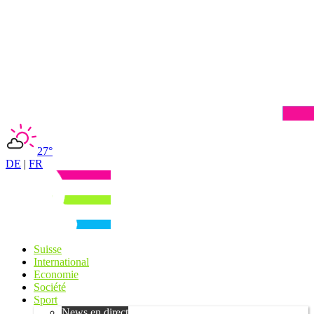
27°
DE
|
FR
Suisse
International
Economie
Société
Sport
News en direct