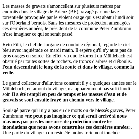
Les masses de gravats s'amoncellent sur plusieurs mètres par
endroits dans le village de Brienz (BE), ravagé par une lave
torrentielle provoquée par le violent orage qui s'est abattu lundi soir
sur l'Oberland bernois. Sans les mesures de protection aménagées
ces dernières années, le président de la commune Peter Zumbrunn
n'ose imaginer ce qui se serait passé.
Reto Filli, le chef de l'organe de conduite régional, regarde le ciel
bleu avec inquiétude ce mardi matin. Il espère qu'il n'y aura pas de
gros orages en soirée. En effet, vu que le torrent du Mühlebach est
obstrué par toutes sortes de rochers, de troncs d'arbres et d'éboulis,
l'eau descendrait le long de la route et dans le village, comme la
veille
.
Le grand collecteur d'alluvions construit il y a quelques années sur le
Mühlebach, en amont du village, n'a apparemment pas suffi lundi
soir.
Il a été rempli en peu de temps et les masses d'eau et de
gravats se sont ensuite frayé un chemin vers le village
.
Soulagé parce qu'il n'y a pas eu de morts ou de blessés graves, Peter
Zumbrunn
«ne peut pas imaginer ce qui serait arrivé si nous
n'avions pas pris les mesures de protection contre les
inondations que nous avons construites ces dernières années»
.
Une partie du village a du reste été moins fortement touchée.