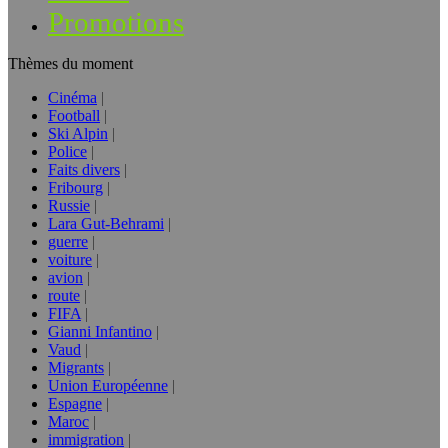
Promotions
Thèmes du moment
Cinéma
Football
Ski Alpin
Police
Faits divers
Fribourg
Russie
Lara Gut-Behrami
guerre
voiture
avion
route
FIFA
Gianni Infantino
Vaud
Migrants
Union Européenne
Espagne
Maroc
immigration