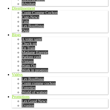
Résultats
Divertissement
Copin Comme Cochon
Cute-News
Fails
Les Bouffistas
Quiz
Blogs
A votre santé
Check-up
En Train
Madame Energie
Parlons cash
Vintage
Watts On
Work in progress
Vidéos
Les Bouffistas
Copin comme cochon
Entretien
World of watson
Promotions
Les Good News
Évasion