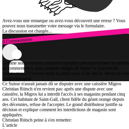
Avez-vous une remarque ou avez-vous découvert une erreur ? Vous
pouvez nous transmettre votre message via le formulaire.
La discussion est chargée...
0 Commentaires
Connexion
Comme nous voulons continuer à modérer personnellement les débats
de commentaires, nous sommes obligés de fermer la fonction de
commentaire 72 heures après la publication d’un article. Merci de vot
compréhension!
Ce Suisse n'aurait jamais dû se disputer avec une caissière Migros
Christian Rütsch n'en revient pas: après une dispute avec une
caissière, la Migros lui a interdit l'accès à ses magasins pendant cinq
ans. Cet habitant de Saint-Gall, client fidèle du géant orange depuis
des décennies, refuse de l'accepter. Le grand distributeur justifie sa
décision et explique comment les interdictions de magasin sont
appliquées.
Christian Rütsch peine à s'en remettre:
L’article