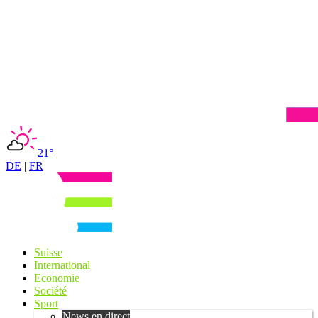
21°
DE
|
FR
Suisse
International
Economie
Société
Sport
News en direct