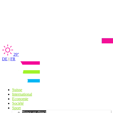
29°
DE
|
FR
Suisse
International
Economie
Société
Sport
News en direct