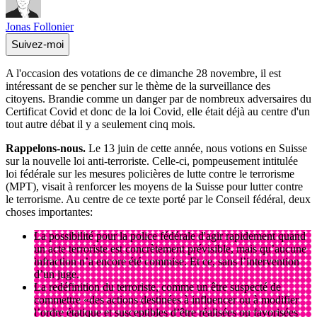
Jonas Follonier
Suivez-moi
A l'occasion des votations de ce dimanche 28 novembre, il est
intéressant de se pencher sur le thème de la surveillance des
citoyens. Brandie comme un danger par de nombreux adversaires du
Certificat Covid et donc de la loi Covid, elle était déjà au centre d'un
tout autre débat il y a seulement cinq mois.
Rappelons-nous.
Le 13 juin de cette année, nous votions en Suisse
sur la nouvelle loi anti-terroriste. Celle-ci, pompeusement intitulée
loi fédérale sur les mesures policières de lutte contre le terrorisme
(MPT), visait à renforcer les moyens de la Suisse pour lutter contre
le terrorisme. Au centre de ce texte porté par le Conseil fédéral, deux
choses importantes:
La possibilité pour la police fédérale d'agir rapidement quand
un acte terroriste est concrètement prévisible, mais qu’aucune
infraction n’a encore été commise. Et ce, sans l’intervention
d’un juge.
La redéfinition du terroriste, comme un être suspecté de
commettre «des actions destinées à influencer ou à modifier
l’ordre étatique et susceptibles d’être réalisées ou favorisées