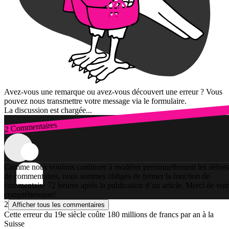
Avez-vous une remarque ou avez-vous découvert une erreur ? Vous
pouvez nous transmettre votre message via le formulaire.
La discussion est chargée...
2 Commentaires
Connexion
Comme nous voulons continuer à modérer personnellement les débats
de commentaires, nous sommes obligés de fermer la fonction de
commentaire 72 heures après la publication d’un article. Merci de vot
compréhension!
2
Afficher tous les commentaires
Cette erreur du 19e siècle coûte 180 millions de francs par an à la
Suisse