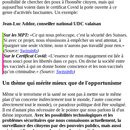
possibilité de chercher des poux à l'honnête citoyen, mais qui
aujourd'hui voient dans le certificat Covid la porte ouverte à ce
genre d'activités fascisantes. Un exemple:
Jean-Luc Addor, conseiller national UDC valaisan
Sur les MPT:
«Ce qui nous préoccupe, c’est la sécurité des Suisses.
Si avec ce projet, nous réussissons à empêcher un seul attentat, à
épargner une seule victime, nous n’aurons pas travaillé pour rien.»
(Source:
Swissinfo
)
Sur le Certificat Covid:
«L’essence de mon engagement est liée à
mon souci pour les libertés dans ce pays. On divise la société entre
les vaccinés à qui on donne bonne conscience et les non-vaccinés
qu’on criminalise.»
(Source:
Swissinfo
)
Un thème qui mérite mieux que de l'opportunisme
Même si le terrorisme et la santé ne sont pas à mettre sur le même
plan (l’un concerne
indirectement
tout le monde, l’autre concerne
directement
tout le monde), ce paradoxe politique doit être souligné.
Il est d'autant plus nécessaire de le pointer que nous parlons là d'un
thème important.
Avec les possibilités technologiques et les
problèmes sécuritaires que nous connaissons actuellement, la
surveillance des citoyens par des pouvoirs publics, mais aussi