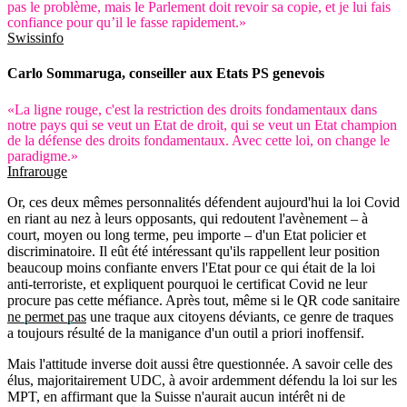
pas le problème, mais le Parlement doit revoir sa copie, et je lui fais
confiance pour qu’il le fasse rapidement.»
Swissinfo
Carlo Sommaruga, conseiller aux Etats PS genevois
«La ligne rouge, c'est la restriction des droits fondamentaux dans
notre pays qui se veut un Etat de droit, qui se veut un Etat champion
de la défense des droits fondamentaux. Avec cette loi, on change le
paradigme.»
Infrarouge
Or, ces deux mêmes personnalités défendent aujourd'hui la loi Covid
en riant au nez à leurs opposants, qui redoutent l'avènement – à
court, moyen ou long terme, peu importe – d'un Etat policier et
discriminatoire. Il eût été intéressant qu'ils rappellent leur position
beaucoup moins confiante envers l'Etat pour ce qui était de la loi
anti-terroriste, et expliquent pourquoi le certificat Covid ne leur
procure pas cette méfiance. Après tout, même si le QR code sanitaire
ne permet pas
une traque aux citoyens déviants, ce genre de traques
a toujours résulté de la manigance d'un outil a priori inoffensif.
Mais l'attitude inverse doit aussi être questionnée. A savoir celle des
élus, majoritairement UDC, à avoir ardemment défendu la loi sur les
MPT, en affirmant que la Suisse n'aurait aucun intérêt ni de