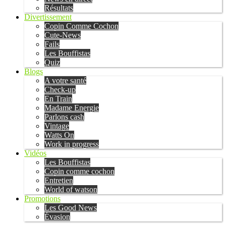
Résultats
Divertissement
Copin Comme Cochon
Cute-News
Fails
Les Bouffistas
Quiz
Blogs
A votre santé
Check-up
En Train
Madame Energie
Parlons cash
Vintage
Watts On
Work in progress
Vidéos
Les Bouffistas
Copin comme cochon
Entretien
World of watson
Promotions
Les Good News
Évasion