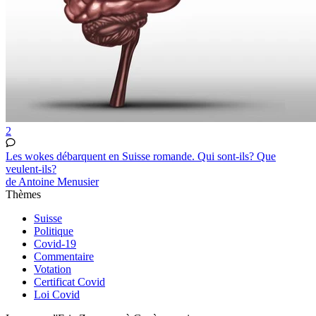
2
Les wokes débarquent en Suisse romande. Qui sont-ils? Que
veulent-ils?
de Antoine Menusier
Thèmes
Suisse
Politique
Covid-19
Commentaire
Votation
Certificat Covid
Loi Covid