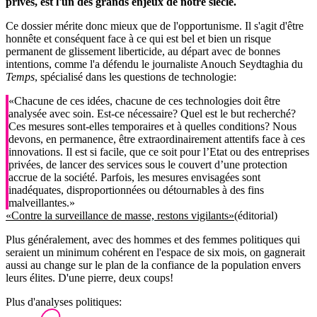
privés, est l'un des grands enjeux de notre siècle.
Ce dossier mérite donc mieux que de l'opportunisme. Il s'agit d'être
honnête et conséquent face à ce qui est bel et bien un risque
permanent de glissement liberticide, au départ avec de bonnes
intentions, comme l'a défendu le journaliste Anouch Seydtaghia du
Temps
, spécialisé dans les questions de technologie:
«Chacune de ces idées, chacune de ces technologies doit être
analysée avec soin. Est-ce nécessaire? Quel est le but recherché?
Ces mesures sont-elles temporaires et à quelles conditions? Nous
devons, en permanence, être extraordinairement attentifs face à ces
innovations. Il est si facile, que ce soit pour l’Etat ou des entreprises
privées, de lancer des services sous le couvert d’une protection
accrue de la société. Parfois, les mesures envisagées sont
inadéquates, disproportionnées ou détournables à des fins
malveillantes.»
«Contre la surveillance de masse, restons vigilants»
(éditorial)
Plus généralement, avec des hommes et des femmes politiques qui
seraient un minimum cohérent en l'espace de six mois, on gagnerait
aussi au change sur le plan de la confiance de la population envers
leurs élites. D'une pierre, deux coups!
Plus d'analyses politiques: