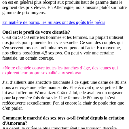
on est en général plus réceptif aux produits haut de gamme dans le
segment des prix élevés. En Allemagne, nous misons plutôt sur notre
gamme de prix moyens.
En matière de porno, les Suisses ont des goûts très précis
Quel est le profil de votre clientèle?
C'est du 50-50 entre les hommes et les femmes. La plupart utilisent
nos jouets pour pimenter leur vie sexuelle. Ce sont des couples qui
s'en servent lors des préliminaires ou pendant l'acte. En moyenne,
nos clients possèdent 4,5 sextoys. On peut y voir une certaine
fantaisie, un certain courage.
«Notre clientèle couvre toutes les tranches d’âge, des jeunes qui
explorent leur propre sexualité aux seniors»
J’ai d’ailleurs une anecdote touchante à ce sujet: une dame de 80 ans
nous a envoyé une lettre manuscrite. Elle écrivait que sa petite-fille
lui avait offert un Womanizer. Grâce à lui, elle avait eu un orgasme
pour la première fois de sa vie. Une femme de 80 ans qui s’est
redécouverte sexuellement: j’en ai encore la chair de poule rien que
d’en parler.
Comment le marché des sex toys a-t-il évolué depuis la création
d’Amorana?
Au début, le critère le plus important était une livraison discrète,