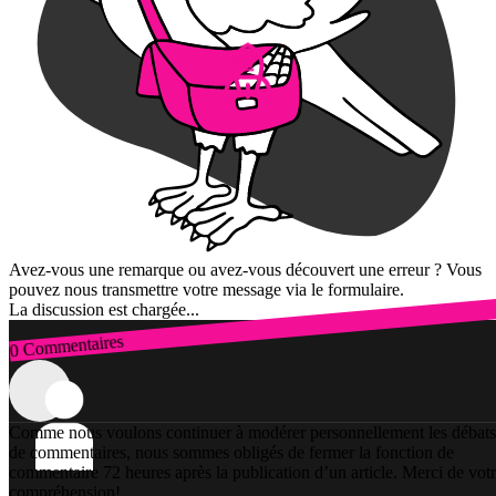
Avez-vous une remarque ou avez-vous découvert une erreur ? Vous
pouvez nous transmettre votre message via le formulaire.
La discussion est chargée...
0 Commentaires
Connexion
Comme nous voulons continuer à modérer personnellement les débats
de commentaires, nous sommes obligés de fermer la fonction de
commentaire 72 heures après la publication d’un article. Merci de vot
compréhension!