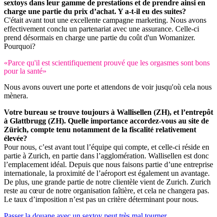
sextoys dans leur gamme de prestations et de prendre ainsi en
charge une partie du prix d’achat. Y a-t-il eu des suites?
C'était avant tout une excellente campagne marketing. Nous avons
effectivement conclu un partenariat avec une assurance. Celle-ci
prend désormais en charge une partie du coût d'un Womanizer.
Pourquoi?
«Parce qu'il est scientifiquement prouvé que les orgasmes sont bons
pour la santé»
Nous avons ouvert une porte et attendons de voir jusqu'où cela nous
mènera.
Votre bureau se trouve toujours à Wallisellen (ZH), et l’entrepôt
à Glattbrugg (ZH). Quelle importance accordez-vous au site de
Zürich, compte tenu notamment de la fiscalité relativement
élevée?
Pour nous, c’est avant tout l’équipe qui compte, et celle-ci réside en
partie à Zurich, en partie dans l’agglomération. Wallisellen est donc
l’emplacement idéal. Depuis que nous faisons partie d’une entreprise
internationale, la proximité de l’aéroport est également un avantage.
De plus, une grande partie de notre clientèle vient de Zurich. Zurich
reste au cœur de notre organisation faîtière, et cela ne changera pas.
Le taux d’imposition n’est pas un critère déterminant pour nous.
Passer la douane avec un sextoy peut très mal tourner