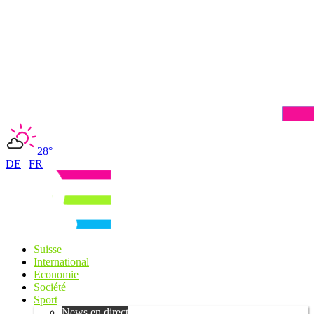
28°
DE
|
FR
Suisse
International
Economie
Société
Sport
News en direct