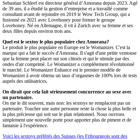
Sebastian Schleef est directeur général d’Amorana depuis 2023. Agé
de 39 ans, il a étudié la gestion d’entreprise et a travaillé comme
consultant avant de rejoindre en 2019 le Wow Tech Group, qui a
fusionné en 2021 avec Lovehoney pour former le groupe
Lovehoney. Né en Allemagne, il vit à Zurich avec sa femme et ses
deux filles depuis environ trois ans.
Quel est le sextoy le plus populaire chez Amorana?
Le produit le plus populaire en Europe est le Womanizer. C'est la
marque qui a fait le succès d'Amorana. Il s'agit d'une petite ventouse
que la femme peut placer sur son clitoris et qui le stimule par des
ondes d'air comprimé. Le Womanizer a complètement révolutionné
le marché. Le Womanizer Enhance est le premier modèle de
Womanizer à avoir obtenu un taux d’orgasmes de 100% lors de tests
auprès des utilisatrices.
On dirait que cela fait sérieusement concurrence au sexe avec
un partenaire.
On me le dit souvent, mais non: les sextoys ne remplacent pas un
partenaire. Toucher une autre personne reste la chose la plus belle et
la plus précieuse qui soit sur le plan relationnel. Nous ouvrons
simplement une nouvelle porte pour apporter plus de piment et de
fantaisie à l'expérience.
Voici les sextoys préférés des Suisses (les Fribourgeois sont des