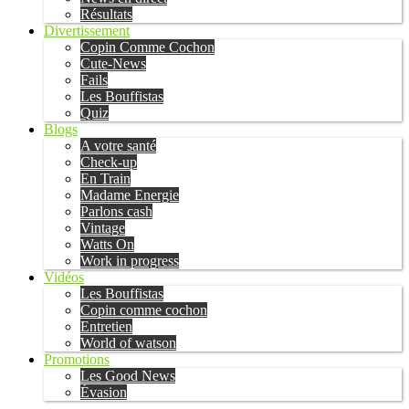
Résultats
Divertissement
Copin Comme Cochon
Cute-News
Fails
Les Bouffistas
Quiz
Blogs
A votre santé
Check-up
En Train
Madame Energie
Parlons cash
Vintage
Watts On
Work in progress
Vidéos
Les Bouffistas
Copin comme cochon
Entretien
World of watson
Promotions
Les Good News
Évasion