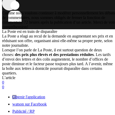
Comme nous voulons continuer à modérer personnellement les débats
de commentaires, nous sommes obligés de fermer la fonction de
commentaire 72 heures après la publication d’un article. Merci de vot
compréhension!
La Poste est en train de disparaître
La Poste a réagi au recul de la demande en augmentant ses prix et en
réduisant son offre, organisant ainsi elle-même sa propre perte, selon
notre journaliste.
Lorsque l’on parle de La Poste, il est surtout question de deux
choses:
des prix plus élevés et des prestations réduites
. Les tarifs
d’envoi des lettres et des colis augmentent, le nombre d’offices de
poste diminue et le facteur passe toujours plus tard. A l’avenir, même
la boîte aux lettres à domicile pourrait disparaître dans certains
quartiers.
L’article
0
0
Obtenir l'application
watson sur Facebook
Publicité / RP