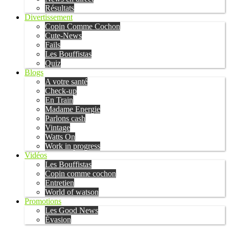
Résultats
Divertissement
Copin Comme Cochon
Cute-News
Fails
Les Bouffistas
Quiz
Blogs
A votre santé
Check-up
En Train
Madame Energie
Parlons cash
Vintage
Watts On
Work in progress
Vidéos
Les Bouffistas
Copin comme cochon
Entretien
World of watson
Promotions
Les Good News
Évasion