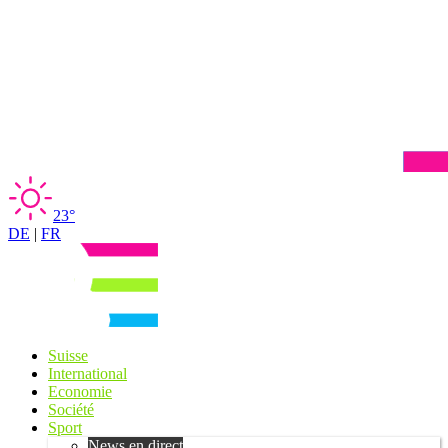
23°
DE
|
FR
Suisse
International
Economie
Société
Sport
News en direct