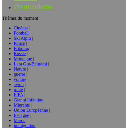
Promotions
Thèmes du moment
Cinéma
Football
Ski Alpin
Police
Fribourg
Russie
Montagne
Lara Gut-Behrami
Nature
guerre
voiture
avion
route
FIFA
Gianni Infantino
Migrants
Union Européenne
Espagne
Maroc
immigration