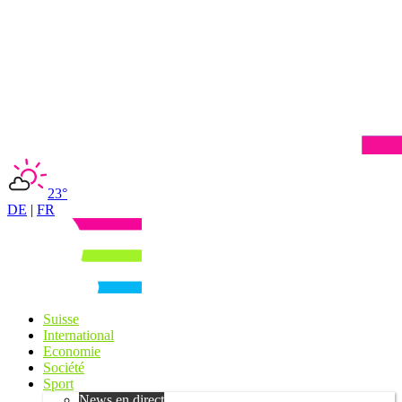
23°
DE
|
FR
Suisse
International
Economie
Société
Sport
News en direct