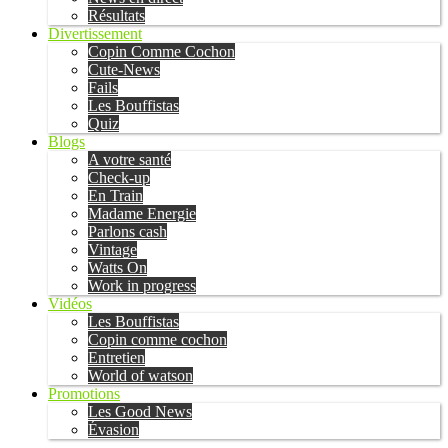
Résultats
Divertissement
Copin Comme Cochon
Cute-News
Fails
Les Bouffistas
Quiz
Blogs
A votre santé
Check-up
En Train
Madame Energie
Parlons cash
Vintage
Watts On
Work in progress
Vidéos
Les Bouffistas
Copin comme cochon
Entretien
World of watson
Promotions
Les Good News
Évasion