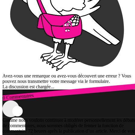
Avez-vous une remarque ou avez-vous découvert une erreur ? Vous
pouvez nous transmettre votre message via le formulaire.
La discussion est chargée...
0 Commentaires
Connexion
Comme nous voulons continuer à modérer personnellement les débats
de commentaires, nous sommes obligés de fermer la fonction de
commentaire 72 heures après la publication d’un article. Merci de vot