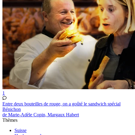
1
Entre deux bouteilles de rouge, on a goûté le sandwich spécial
Bénichon
de Marie-Adèle Copin, Margaux Habert
Thèmes
Suisse