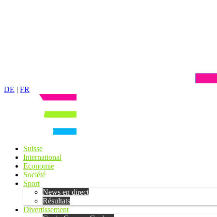
DE
|
FR
Suisse
International
Economie
Société
Sport
News en direct
Résultats
Divertissement