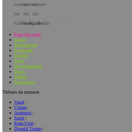
Téléchargez l’app!
Page d'accueil
Suisse
International
Economie
Société
Sport
Divertissement
Blogs
Vidéos
Promotions
Thèmes du moment
Vaud
Climat
Animaux
Santé
Etats-Unis
Donald Trump