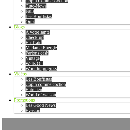
Copin Comme Cochon
Cute-News
Fails
Les Bouffistas
Quiz
Blogs
A votre santé
Check-up
En Train
Madame Energie
Parlons cash
Vintage
Watts On
Work in progress
Vidéos
Les Bouffistas
Copin comme cochon
Entretien
World of watson
Promotions
Les Good News
Évasion