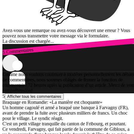
Avez-vous une remarque ou avez-vous découvert une erreur ? Vous
pouvez nous transmettre votre message via le formulaire.
La discussion est chargée...
5 Commentaires
Connexion
Comme nous voulons continuer à modérer personnellement les débats
de commentaires, nous sommes obligés de fermer la fonction de
commentaire 72 heures après la publication d’un article. Merci de vot
compréhension!
5
Afficher tous les commentaires
Braquage en Romandie: «La manière est choquante»
Un homme cagoulé et armé a braqué une banque à Farvagny (FR),
avant de prendre la fuite avec plusieurs milliers de francs. Un choc
pour le village. Le syndic réagit.
C'est un petit village tranquille du canton de Fribourg, et pourtant.
Ce vendredi, Farvagny, qui fait partie de la commune de Gibloux, a