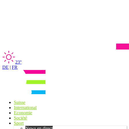
23°
DE
|
FR
Suisse
International
Economie
Société
Sport
News en direct