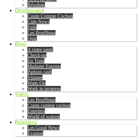
Résultats
Divertissement
Copin Comme Cochon
Cute-News
Fails
Les Bouffistas
Quiz
Blogs
A votre santé
Check-up
En Train
Madame Energie
Parlons cash
Vintage
Watts On
Work in progress
Vidéos
Les Bouffistas
Copin comme cochon
Entretien
World of watson
Promotions
Les Good News
Évasion