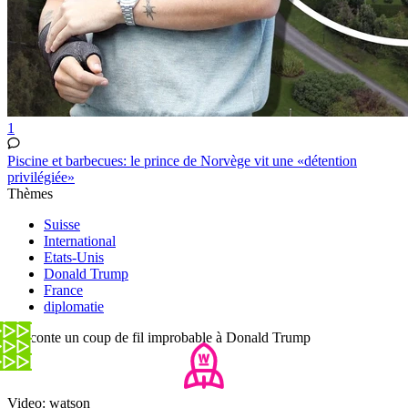
1
Piscine et barbecues: le prince de Norvège vit une «détention
privilégiée»
Thèmes
Suisse
International
Etats-Unis
Donald Trump
France
diplomatie
Il raconte un coup de fil improbable à Donald Trump
Video: watson