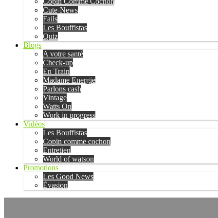
Copin Comme Cochon
Cute-News
Fails
Les Bouffistas
Quiz
Blogs
A votre santé
Check-up
En Train
Madame Energie
Parlons cash
Vintage
Watts On
Work in progress
Vidéos
Les Bouffistas
Copin comme cochon
Entretien
World of watson
Promotions
Les Good News
Évasion