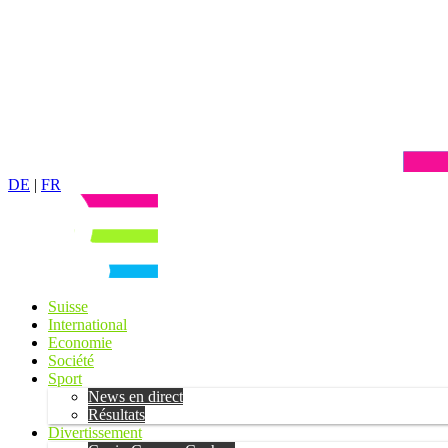
DE
|
FR
Suisse
International
Economie
Société
Sport
News en direct
Résultats
Divertissement