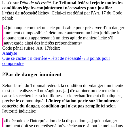
basée sur l'
état de nécessité
.
Le Tribunal fédéral rejette toutes les
conditions légales conjointement nécessaires pour justifier
l'«état de nécessité licite»
. Celui-ci est défini par l'
Art. 17 du Code
pénal
:
«Quiconque commet un acte punissable pour préserver d’un danger
imminent et impossible à détourner autrement un bien juridique lui
appartenant ou appartenant à un tiers agit de manière licite s’il
sauvegarde ainsi des intérêts prépondérants»
Code pénal suisse, Art. 17
fedlex
Analyse
Que se cache-t-il derrière «l'état de nécessité»? 3 points pour
comprendre
Pas de danger imminent
Selon l'arrêt du Tribunal fédéral, la condition du «danger imminent»
n'est pas réalisée. «Il ne s'agit pas [...] d'examiner ou de remettre en
cause les recherches scientifiques sur le réchauffement climatique»,
précise le communiqué.
L'interprétation porte sur l'imminence
concrète du danger, condition qui n'est pas remplie
ici selon
l'autorité judiciaire:
«Il découle de l'interprétation de la disposition [...] qu'un danger
imminent doit se concrétiser à brève échéance, à tout le moins dans