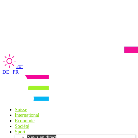
20°
DE
|
FR
Suisse
International
Economie
Société
Sport
News en direct