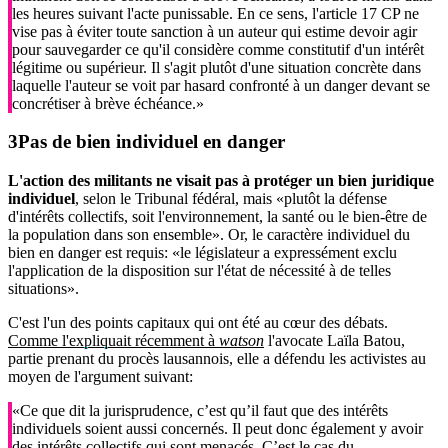
les heures suivant l'acte punissable. En ce sens, l'article 17 CP ne
vise pas à éviter toute sanction à un auteur qui estime devoir agir
pour sauvegarder ce qu'il considère comme constitutif d'un intérêt
légitime ou supérieur. Il s'agit plutôt d'une situation concrète dans
laquelle l'auteur se voit par hasard confronté à un danger devant se
concrétiser à brève échéance.»
Pas de bien individuel en danger
L'action des militants ne visait pas à protéger un bien juridique
individuel
, selon le Tribunal fédéral, mais «plutôt la défense
d'intérêts collectifs, soit l'environnement, la santé ou le bien-être de
la population dans son ensemble». Or, le caractère individuel du
bien en danger est requis: «le législateur a expressément exclu
l'application de la disposition sur l'état de nécessité à de telles
situations».
C'est l'un des points capitaux qui ont été au cœur des débats.
Comme l'expliquait récemment à
watson
l'avocate Laïla Batou,
partie prenant du procès lausannois, elle a défendu les activistes au
moyen de l'argument suivant:
«Ce que dit la jurisprudence, c’est qu’il faut que des intérêts
individuels soient aussi concernés. Il peut donc également y avoir
des intérêts collectifs qui sont menacés. C’est le cas du