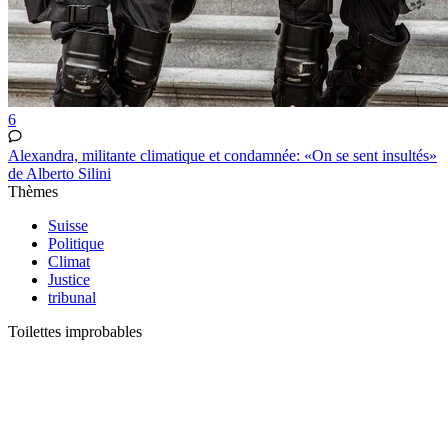
6
Alexandra, militante climatique et condamnée: «On se sent insultés»
de Alberto Silini
Thèmes
Suisse
Politique
Climat
Justice
tribunal
Toilettes improbables