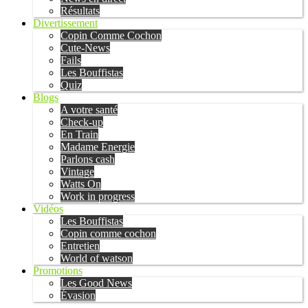
Résultats
Divertissement
Copin Comme Cochon
Cute-News
Fails
Les Bouffistas
Quiz
Blogs
A votre santé
Check-up
En Train
Madame Energie
Parlons cash
Vintage
Watts On
Work in progress
Vidéos
Les Bouffistas
Copin comme cochon
Entretien
World of watson
Promotions
Les Good News
Évasion