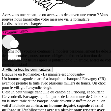
Avez-vous une remarque ou avez-vous découvert une erreur ? Vous
pouvez nous transmettre votre message via le formulaire.
La discussion est chargée...
3 Commentaires
Connexion
Comme nous voulons continuer à modérer personnellement les débats
de commentaires, nous sommes obligés de fermer la fonction de
commentaire 72 heures après la publication d’un article. Merci de vot
compréhension!
3
Afficher tous les commentaires
Braquage en Romandie: «La manière est choquante»
Un homme cagoulé et armé a braqué une banque à Farvagny (FR),
avant de prendre la fuite avec plusieurs milliers de francs. Un choc
pour le village. Le syndic réagit.
C'est un petit village tranquille du canton de Fribourg, et pourtant.
Ce vendredi, Farvagny, qui fait partie de la commune de Gibloux, a
vu la succursale d'une banque locale devenir le théâtre de ce qu'on
voit d'habitude au cinéma:
un homme déguisé, cagoulé et armé
qui braque l'établissement avec un pistolet pour repartir avec