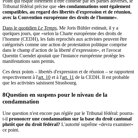
Point qui risque fortement d'être contesté par les parties adverses, le
Tribunal fédéral précise que
«les condamnations sont également
compatibles, au regard des libertés d'expression et de réunion,
avec la Convention européenne des droits de l'homme»
.
Dans le quotidien
Le Temps
, Me Joris Bühler estimait, il y a
quelques jours, que «selon la Charte européenne des droits de
l’homme (CEDH), les faits reprochés aux activistes peuvent être
catégorisés comme une action de protestation politique comprise
dans le champ d’action de la liberté d’expression», et l'avocat
Quentin Cuendet ajoutait que l'instance européenne protège les
manifestations sans permis.
Ces deux points – libertés d'expression et de réunion – se rapportent
respectivement à l'
art. 10
et à l'
art. 11
de la CEDH. Il est probable
que les activistes saisissent Strasbourg.
Question en suspens pour le niveau de la
condamnation
Une question n'est encore pas réglée par le Tribunal fédéral: pourra-
t-il
prononcer une condamnation sur la base du droit cantonal
plutôt que du droit fédéral?
L'autorité suprême «devra examiner»
ce point.