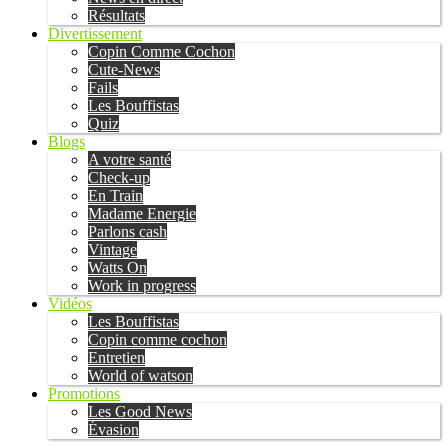
Résultats
Divertissement
Copin Comme Cochon
Cute-News
Fails
Les Bouffistas
Quiz
Blogs
A votre santé
Check-up
En Train
Madame Energie
Parlons cash
Vintage
Watts On
Work in progress
Vidéos
Les Bouffistas
Copin comme cochon
Entretien
World of watson
Promotions
Les Good News
Évasion