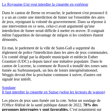
Le Royaume-Uni veut interdire la cigarette en extérieur
Dans le canton de Berne en revanche, le parlement s'est prononcé il
y a un an contre une interdiction de fumer sur l'ensemble des aires
de jeux, rejoignant la volonté du gouvernement. Dans sa réponse à
une intervention en ce sens, celui-ci avait argumenté qu'une
interdiction de fumer serait difficile à mettre en œuvre. Il craignait
même l'apparition de davantage de mégots si les cendriers étaient
démontés.
En mai, le parlement de la ville de Saint-Gall a supprimé du
règlement de police l'interdiction dans les aires de jeux communales.
Un comité dirigé par la députée municipale et médecin Esther
Granitzer (UDC) a depuis lancé une initiative populaire. Dans le
canton de Lucerne, la commune de Ruswil a installé des zones sans
fumée au Surbrunnepark, un lieu de loisirs intergénérationnel.
Weggis devrait être la prochaine commune à suivre, d'autres ont
signalé leur intérêt.
Sondage
Il faut interdire la cigarette en Suisse (selon les lecteurs de watson)
Les places de jeux sans fumée ont la cote. Selon un sondage de
l'Office fédéral de la santé publique datant de 2022,
78% des
personnes interrogées y sont favorables.
C'est notamment sur