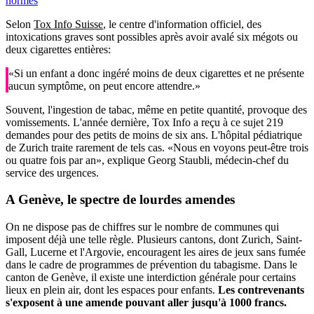
normes
Selon
Tox Info Suisse
, le centre d'information officiel, des
intoxications graves sont possibles après avoir avalé six mégots ou
deux cigarettes entières:
«Si un enfant a donc ingéré moins de deux cigarettes et ne présente
aucun symptôme, on peut encore attendre.»
Souvent, l'ingestion de tabac, même en petite quantité, provoque des
vomissements. L'année dernière, Tox Info a reçu à ce sujet 219
demandes pour des petits de moins de six ans. L'hôpital pédiatrique
de Zurich traite rarement de tels cas. «Nous en voyons peut-être trois
ou quatre fois par an», explique Georg Staubli, médecin-chef du
service des urgences.
A Genève, le spectre de lourdes amendes
On ne dispose pas de chiffres sur le nombre de communes qui
imposent déjà une telle règle. Plusieurs cantons, dont Zurich, Saint-
Gall, Lucerne et l'Argovie, encouragent les aires de jeux sans fumée
dans le cadre de programmes de prévention du tabagisme. Dans le
canton de Genève, il existe une interdiction générale pour certains
lieux en plein air, dont les espaces pour enfants.
Les contrevenants
s'exposent à une amende pouvant aller jusqu'à 1000 francs.