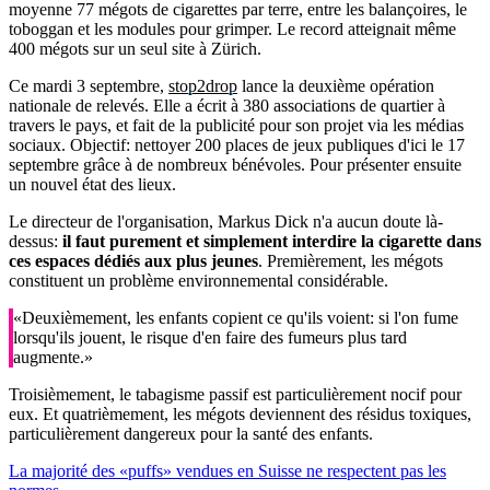
moyenne 77 mégots de cigarettes par terre, entre les balançoires, le
toboggan et les modules pour grimper. Le record atteignait même
400 mégots sur un seul site à Zürich.
Ce mardi 3 septembre,
stop2drop
lance la deuxième opération
nationale de relevés. Elle a écrit à 380 associations de quartier à
travers le pays, et fait de la publicité pour son projet via les médias
sociaux. Objectif: nettoyer 200 places de jeux publiques d'ici le 17
septembre grâce à de nombreux bénévoles. Pour présenter ensuite
un nouvel état des lieux.
Le directeur de l'organisation, Markus Dick n'a aucun doute là-
dessus:
il faut purement et simplement interdire la cigarette dans
ces espaces dédiés aux plus jeunes
. Premièrement, les mégots
constituent un problème environnemental considérable.
«Deuxièmement, les enfants copient ce qu'ils voient: si l'on fume
lorsqu'ils jouent, le risque d'en faire des fumeurs plus tard
augmente.»
Troisièmement, le tabagisme passif est particulièrement nocif pour
eux. Et quatrièmement, les mégots deviennent des résidus toxiques,
particulièrement dangereux pour la santé des enfants.
La majorité des «puffs» vendues en Suisse ne respectent pas les