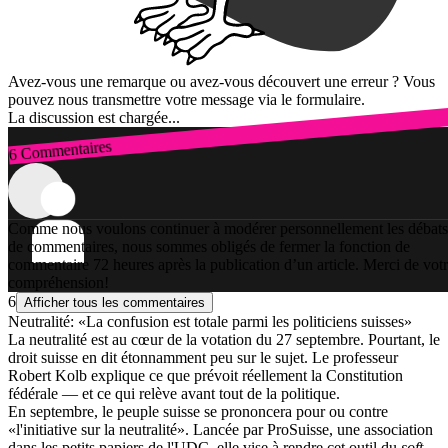
Avez-vous une remarque ou avez-vous découvert une erreur ? Vous
pouvez nous transmettre votre message via le formulaire.
La discussion est chargée...
6 Commentaires
Connexion
Comme nous voulons continuer à modérer personnellement les débats
de commentaires, nous sommes obligés de fermer la fonction de
commentaire 72 heures après la publication d’un article. Merci de vot
compréhension!
6
Afficher tous les commentaires
Neutralité: «La confusion est totale parmi les politiciens suisses»
La neutralité est au cœur de la votation du 27 septembre. Pourtant, le
droit suisse en dit étonnamment peu sur le sujet. Le professeur
Robert Kolb explique ce que prévoit réellement la Constitution
fédérale — et ce qui relève avant tout de la politique.
En septembre, le peuple suisse se prononcera pour ou contre
«l'initiative sur la neutralité». Lancée par ProSuisse, une association
dans les petits papiers de l'UDC, elle vise à rendre cet outil du
soft