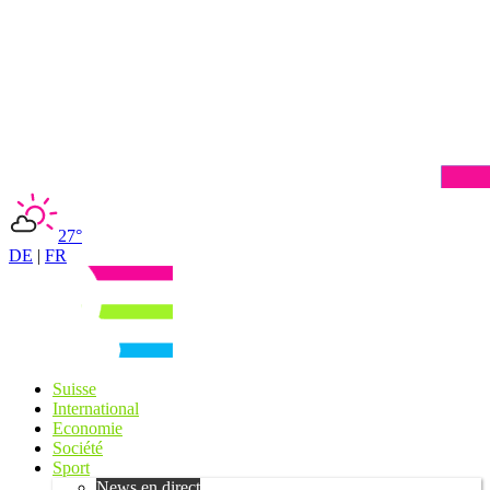
27°
DE
|
FR
Suisse
International
Economie
Société
Sport
News en direct