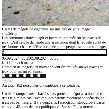
Un tas de mégots de cigarettes sur une aire de jeux.
Image:
stop2drop
Les communes doivent agir et interdire la fumée sur les places de
jeux. C'est ce que demande une association dont la requête aurait de
très bonnes chances d'être acceptée par le peuple, selon un sondage.
6
05.09.2024, 08:35
05.09.2024, 08:35
kari kälin / ch media
Combien de mégots, en moyenne, ont été trouvés sur les places de
jeux pour enfant en Suisse
13
34
54
77
92
400
Voter
Au total,
182 personnes
ont participé à ce sondage.
Un bébé rampe dans le bac à sable, porte un mégot à sa bouche et,
dans le pire des cas, l'avale: si des parents redoutent ce scénario, ce
n'est pas par hasard. Il y a deux ans, l'association stop2drop a passé
en revue 42 aires de jeux publiques en Suisse. Elle a trouvé en