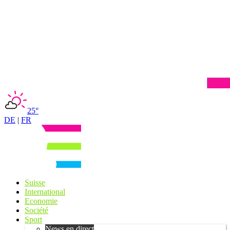
25°
DE
|
FR
Suisse
International
Economie
Société
Sport
News en direct