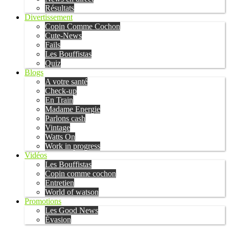
Résultats
Divertissement
Copin Comme Cochon
Cute-News
Fails
Les Bouffistas
Quiz
Blogs
A votre santé
Check-up
En Train
Madame Energie
Parlons cash
Vintage
Watts On
Work in progress
Vidéos
Les Bouffistas
Copin comme cochon
Entretien
World of watson
Promotions
Les Good News
Évasion