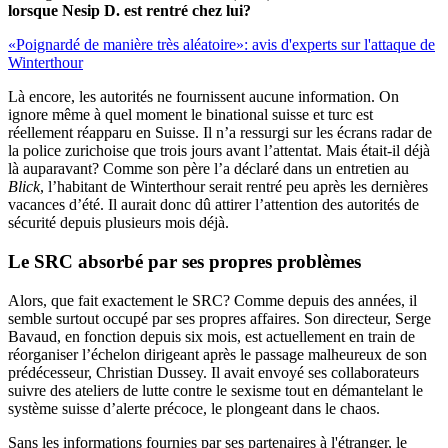
lorsque Nesip D. est rentré chez lui?
«Poignardé de manière très aléatoire»: avis d'experts sur l'attaque de
Winterthour
Là encore, les autorités ne fournissent aucune information. On
ignore même à quel moment le binational suisse et turc est
réellement réapparu en Suisse. Il n’a ressurgi sur les écrans radar de
la police zurichoise que trois jours avant l’attentat. Mais était-il déjà
là auparavant? Comme son père l’a déclaré dans un entretien au
Blick
, l’habitant de Winterthour serait rentré peu après les dernières
vacances d’été. Il aurait donc dû attirer l’attention des autorités de
sécurité depuis plusieurs mois déjà.
Le SRC
absorbé par ses propres problèmes
Alors, que fait exactement le SRC? Comme depuis des années, il
semble surtout occupé par ses propres affaires. Son directeur, Serge
Bavaud, en fonction depuis six mois, est actuellement en train de
réorganiser l’échelon dirigeant après le passage malheureux de son
prédécesseur, Christian Dussey. Il avait envoyé ses collaborateurs
suivre des ateliers de lutte contre le sexisme tout en démantelant le
système suisse d’alerte précoce, le plongeant dans le chaos.
Sans les informations fournies par ses partenaires à l'étranger, le