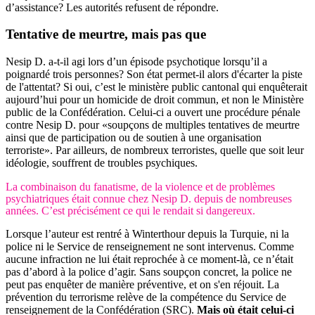
d’assistance? Les autorités refusent de répondre.
Tentative de meurtre,
mais pas que
Nesip D. a-t-il agi lors d’un épisode psychotique lorsqu’il a
poignardé trois personnes? Son état permet-il alors d'écarter la piste
de l'attentat? Si oui, c’est le ministère public cantonal qui enquêterait
aujourd’hui pour un homicide de droit commun, et non le Ministère
public de la Confédération. Celui-ci a ouvert une procédure pénale
contre Nesip D. pour «soupçons de multiples tentatives de meurtre
ainsi que de participation ou de soutien à une organisation
terroriste». Par ailleurs, de nombreux terroristes, quelle que soit leur
idéologie, souffrent de troubles psychiques.
La combinaison du fanatisme, de la violence et de problèmes
psychiatriques était connue chez Nesip D. depuis de nombreuses
années. C’est précisément ce qui le rendait si dangereux.
Lorsque l’auteur est rentré à Winterthour depuis la Turquie, ni la
police ni le Service de renseignement ne sont intervenus. Comme
aucune infraction ne lui était reprochée à ce moment-là, ce n’était
pas d’abord à la police d’agir. Sans soupçon concret, la police ne
peut pas enquêter de manière préventive, et on s'en réjouit. La
prévention du terrorisme relève de la compétence du Service de
renseignement de la Confédération (SRC).
Mais où était celui-ci