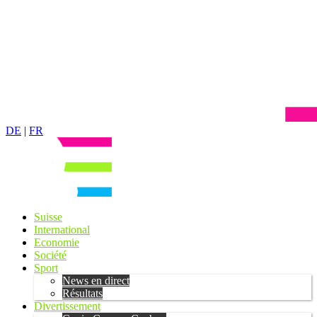
DE
|
FR
Suisse
International
Economie
Société
Sport
News en direct
Résultats
Divertissement