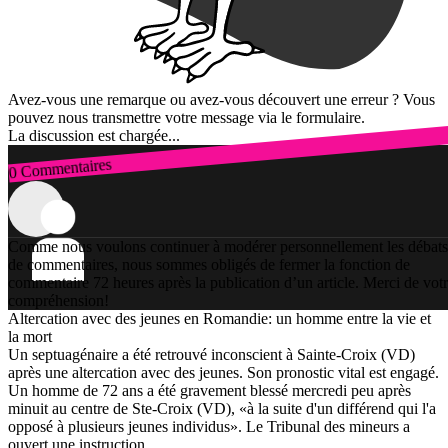
Avez-vous une remarque ou avez-vous découvert une erreur ? Vous
pouvez nous transmettre votre message via le formulaire.
La discussion est chargée...
0 Commentaires
Connexion
Comme nous voulons continuer à modérer personnellement les débats
de commentaires, nous sommes obligés de fermer la fonction de
commentaire 72 heures après la publication d’un article. Merci de vot
compréhension!
Altercation avec des jeunes en Romandie: un homme entre la vie et
la mort
Un septuagénaire a été retrouvé inconscient à Sainte-Croix (VD)
après une altercation avec des jeunes. Son pronostic vital est engagé.
Un homme de 72 ans a été gravement blessé mercredi peu après
minuit au centre de Ste-Croix (VD), «à la suite d'un différend qui l'a
opposé à plusieurs jeunes individus». Le Tribunal des mineurs a
ouvert une instruction.