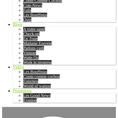
Copin Comme Cochon
Cute-News
Fails
Les Bouffistas
Quiz
Blogs
A votre santé
Check-up
En Train
Madame Energie
Parlons cash
Vintage
Watts On
Work in progress
Vidéos
Les Bouffistas
Copin comme cochon
Entretien
World of watson
Promotions
Les Good News
Évasion