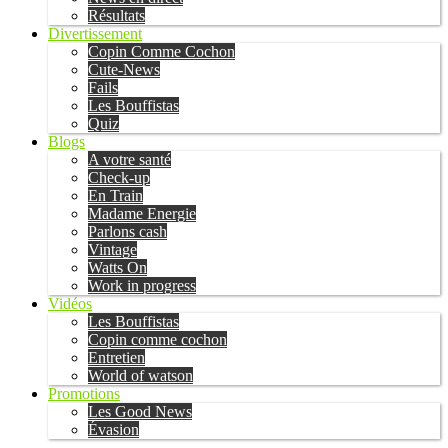
Résultats
Divertissement
Copin Comme Cochon
Cute-News
Fails
Les Bouffistas
Quiz
Blogs
A votre santé
Check-up
En Train
Madame Energie
Parlons cash
Vintage
Watts On
Work in progress
Vidéos
Les Bouffistas
Copin comme cochon
Entretien
World of watson
Promotions
Les Good News
Évasion