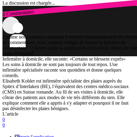
La discussion est chargée...
0 Commentaires
Connexion
Comme nous voulons continuer à modérer personnellement les débats
de commentaires, nous sommes obligés de fermer la fonction de
commentaire 72 heures après la publication d’un article. Merci de vot
compréhension!
Infirmière à domicile, elle raconte: «Certains se blessent exprès»
Les soins à domicile ne sont pas toujours de tout repos. Une
infirmière spécialisée raconte son quotidien et donne quelques
conseils.
Elisabeth Kohler est infirmière spécialiste des plaies auprès du
Spitex d’Interlaken (BE), l’équivalent des centres médico-sociaux
(CMS) en Suisse romande. Au fil de ses visites à domicile, elle
côtoie des patients aux modes de vie très différents du sien. Elle
explique comment elle a appris à s'y adapter et pourquoi il ne faut
pas désinfecter les plaies bénignes.
L’article
0
0
Obtenir l'application