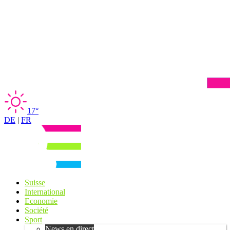
17°
DE
|
FR
Suisse
International
Economie
Société
Sport
News en direct