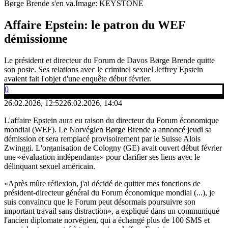
Børge Brende s'en va.
Image: KEYSTONE
Affaire Epstein: le patron du WEF
démissionne
Le président et directeur du Forum de Davos Børge Brende quitte
son poste. Ses relations avec le criminel sexuel Jeffrey Epstein
avaient fait l'objet d'une enquête début février.
0
26.02.2026, 12:52
26.02.2026, 14:04
L'affaire Epstein aura eu raison du directeur du Forum économique
mondial (WEF). Le Norvégien Børge Brende a annoncé jeudi sa
démission et sera remplacé provisoirement par le Suisse Alois
Zwinggi. L'organisation de Cologny (GE) avait ouvert début février
une «évaluation indépendante» pour clarifier ses liens avec le
délinquant sexuel américain.
«Après mûre réflexion, j'ai décidé de quitter mes fonctions de
président-directeur général du Forum économique mondial (...), je
suis convaincu que le Forum peut désormais poursuivre son
important travail sans distraction», a expliqué dans un communiqué
l'ancien diplomate norvégien, qui a échangé plus de 100 SMS et