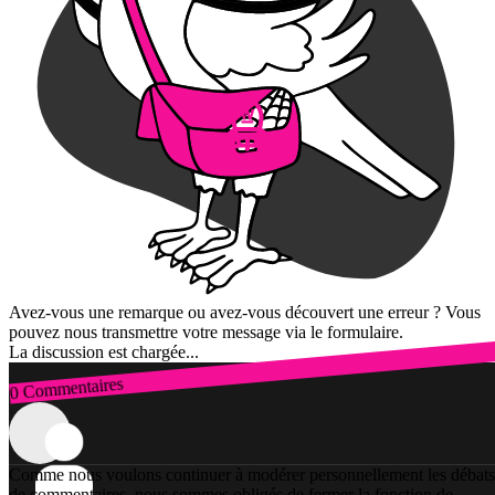
Avez-vous une remarque ou avez-vous découvert une erreur ? Vous
pouvez nous transmettre votre message via le formulaire.
La discussion est chargée...
0 Commentaires
Connexion
Comme nous voulons continuer à modérer personnellement les débats
de commentaires, nous sommes obligés de fermer la fonction de