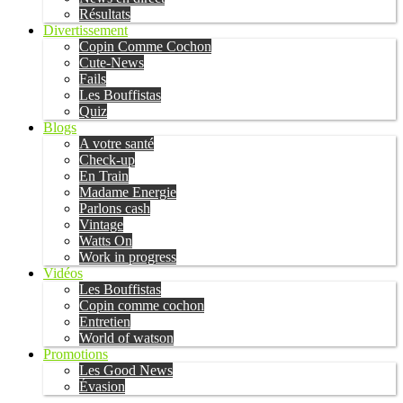
Résultats
Divertissement
Copin Comme Cochon
Cute-News
Fails
Les Bouffistas
Quiz
Blogs
A votre santé
Check-up
En Train
Madame Energie
Parlons cash
Vintage
Watts On
Work in progress
Vidéos
Les Bouffistas
Copin comme cochon
Entretien
World of watson
Promotions
Les Good News
Évasion