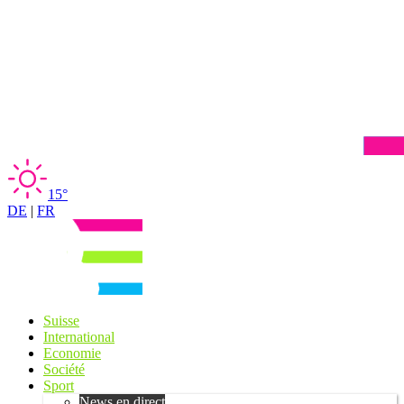
15°
DE
|
FR
Suisse
International
Economie
Société
Sport
News en direct