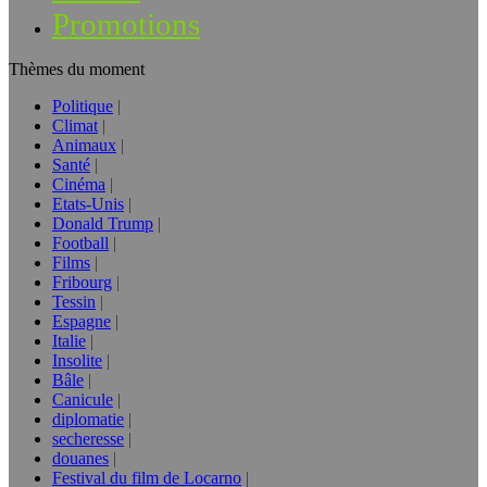
Promotions
Thèmes du moment
Politique
Climat
Animaux
Santé
Cinéma
Etats-Unis
Donald Trump
Football
Films
Fribourg
Tessin
Espagne
Italie
Insolite
Bâle
Canicule
diplomatie
secheresse
douanes
Festival du film de Locarno