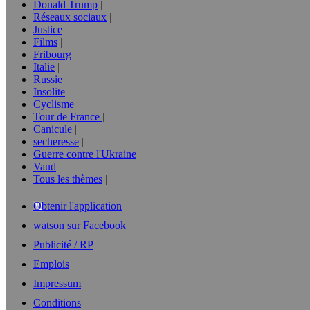
Donald Trump
Réseaux sociaux
Justice
Films
Fribourg
Italie
Russie
Insolite
Cyclisme
Tour de France
Canicule
secheresse
Guerre contre l'Ukraine
Vaud
Tous les thèmes
Obtenir l'application
watson sur Facebook
Publicité / RP
Emplois
Impressum
Conditions