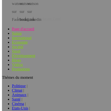
Téléchargez l’app!
Page d'accueil
Suisse
International
Economie
Société
Sport
Divertissement
Blogs
Vidéos
Promotions
Thèmes du moment
Politique
Climat
Animaux
Santé
Cinéma
Etats-Unis