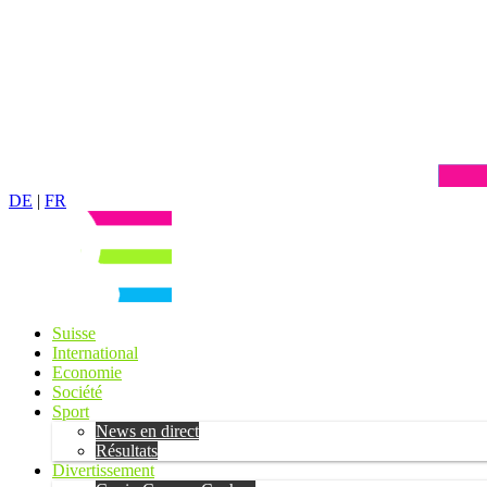
DE
|
FR
Suisse
International
Economie
Société
Sport
News en direct
Résultats
Divertissement