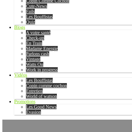
Copin Comme Cochon
Cute-News
Fails
Les Bouffistas
Quiz
Blogs
A votre santé
Check-up
En Train
Madame Energie
Parlons cash
Vintage
Watts On
Work in progress
Vidéos
Les Bouffistas
Copin comme cochon
Entretien
World of watson
Promotions
Les Good News
Évasion