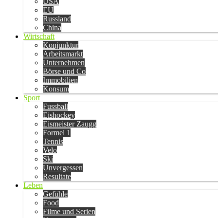
USA
EU
Russland
China
Wirtschaft
Konjunktur
Arbeitsmarkt
Unternehmen
Börse und Co
Immobilien
Konsum
Sport
Fussball
Eishockey
Eismeister Zaugg
Formel 1
Tennis
Velo
Ski
Unvergessen
Resultate
Leben
Gefühle
Food
Filme und Serien