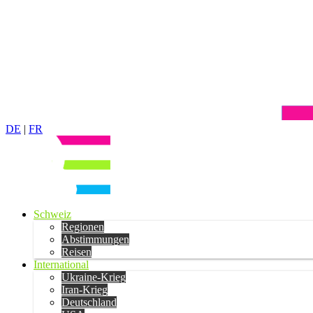
DE
|
FR
Schweiz
Regionen
Abstimmungen
Reisen
International
Ukraine-Krieg
Iran-Krieg
Deutschland