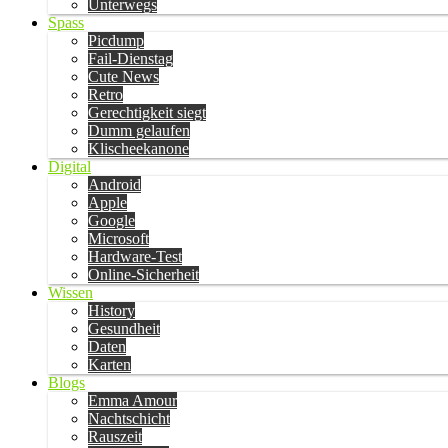
Unterwegs
Spass
Picdump
Fail-Dienstag
Cute News
Retro
Gerechtigkeit siegt
Dumm gelaufen
Klischeekanone
Digital
Android
Apple
Google
Microsoft
Hardware-Test
Online-Sicherheit
Wissen
History
Gesundheit
Daten
Karten
Blogs
Emma Amour
Nachtschicht
Rauszeit