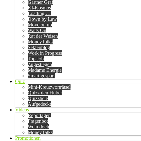
Gärtner Graf
KI-Kosmos
Loading …
Down by Law
Move on up
Watts On
Rat der Weisen
MoneyTalks
Sektenblog
Work in Progress
Top Job
Zugestiegen
Madame Energie
Smart gespart
Quiz
Mini-Kreuzworträtsel
Quizz den Huber
Quizzticle
Aufgedeckt
Videos
Reportagen
Fragenbot
Wein doch
MoneyTalks
Promotionen