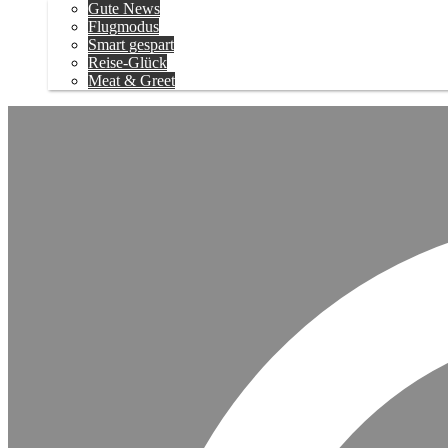
Gute News
Flugmodus
Smart gespart
Reise-Glück
Meat & Greet