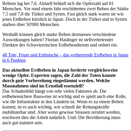
Bebens lag bei 7,6. Aktuell beläuft sich die Opferzahl auf 81
Menschen. Vor rund einem Jahr erschütterten zwei Beben der Stärke
7,5 und 7,8 die Türkei und Syrien. Fast gleich stark waren sie wie
jenes Erdbeben kürzlich in Japan. Doch in der Türkei und in Syrien
starben über 50'000 Menschen.
Weshalb können gleich starke Beben dermassen verschiedene
Auswirkungen haben? Florian Haslinger ist stellvertretender
Direktor des Schweizerischen Erdbebendiensts und ordnet ein.
48 Tote, Feuer und Erdrutsche – das verheerende Erdbeben in Japan
in 6 Punkten
Das aktuellste Erdbeben in Japan forderte vergleichsweise
wenige Opfer. Experten sagen, die Zahl der Toten konnte
durch gute Vorbereitung eingedämmt werden. Welche
Massnahmen sind im Ernstfall essenziell?
Das Schadenbild hängt von sehr vielen Faktoren ab. Die
erdbebensichere Bauweise ist wichtig und es spielt auch eine Rolle,
wie die Infrastruktur in den Ländern ist. Wenn es zu einem Beben
kommt, ist es auch wichtig, wie schnell die Rettungskräfte
mobilisierbar sind. Aber wenn gewisse Strassen zerstört werden,
erschwert dies die Arbeit natürlich. Und: Die Bevölkerung muss
auch gut trainiert sein.