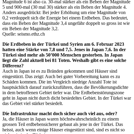
Magnitude 6 ist also ca. 30-mal stärker als ein Beben der Magnitude
5 und 900-mal (30 mal 30) stärker als ein Beben der Magnitude 4.
Anders ausgedrückt: Bei jeder Erhöhung um eine Magnitude von
0,2 verdoppelt sich die Energie bei einem Erdbeben. Das bedeutet,
dass ein Beben der Magnitude 3,4 ungefähr doppelt so gross ist wie
ein Beben der Magnitude 3,2.
Quelle: seismo.ethz.ch
Die Erdbeben in der Türkei und Syrien am 6. Februar 2023
hatten eine Stärke von 7,8 und 7,5. Jenes in Japan 7,6. In der
Türkei sind mehr als 50’000 Menschen gestorben. In Japan
liegt die Zahl aktuell bei 81 Toten. Weshalb gibt es eine solche
Differenz?
Auch in Japan ist es zu Bränden gekommen und Häuser sind
eingestürzt. Das zeigt: Auch bei guter Vorbereitung kann es zu
Schäden kommen. Die im Vergleich niedrige Anzahl Tote ist
hauptsächlich darauf zurückzuführen, dass die Bevölkerungsdichte
in dem betroffenen Gebiet tiefer war. Die Erdbebenstörungszone
geht in Japan nicht durch dicht besiedeltes Gebiet. In der Türkei war
das Gebiet viel stärker besiedelt.
Die Infrastruktur macht doch sicher auch viel aus, oder?
Ja, die Häuser in Japan waren höchstwahrscheinlich zu einem
grossen Teil erdbebensicherer gebaut als jene in der Türkei. Das
heisst, auch wenn einige Häuser eingestürzt sind, sind es nicht so