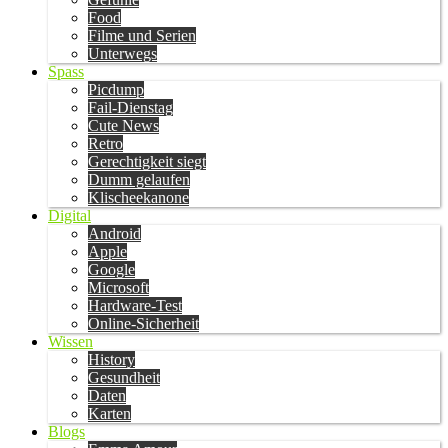
Food
Filme und Serien
Unterwegs
Spass
Picdump
Fail-Dienstag
Cute News
Retro
Gerechtigkeit siegt
Dumm gelaufen
Klischeekanone
Digital
Android
Apple
Google
Microsoft
Hardware-Test
Online-Sicherheit
Wissen
History
Gesundheit
Daten
Karten
Blogs