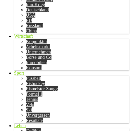
Iran-Krieg
Deutschland
USA
EU
Russland
China
Wirtschaft
Konjunktur
Arbeitsmarkt
Unternehmen
Börse und Co
Immobilien
Konsum
Sport
Fussball
Eishockey
Eismeister Zaugg
Formel 1
Tennis
Velo
Ski
Unvergessen
Resultate
Leben
Gefühle