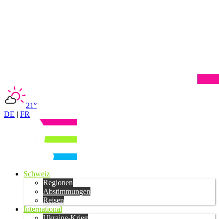
21°
DE
|
FR
Schweiz
Regionen
Abstimmungen
Reisen
International
Ukraine-Krieg