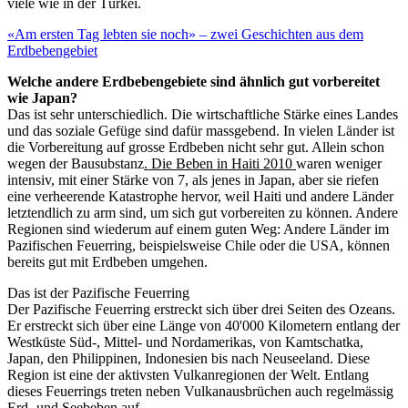
viele wie in der Türkei.
«Am ersten Tag lebten sie noch» – zwei Geschichten aus dem
Erdbebengebiet
Welche andere Erdbebengebiete sind ähnlich gut vorbereitet
wie Japan?
Das ist sehr unterschiedlich. Die wirtschaftliche Stärke eines Landes
und das soziale Gefüge sind dafür massgebend. In vielen Länder ist
die Vorbereitung auf grosse Erdbeben nicht sehr gut. Allein schon
wegen der Bausubstanz
. Die Beben in Haiti 2010
waren weniger
intensiv, mit einer Stärke von 7, als jenes in Japan, aber sie riefen
eine verheerende Katastrophe hervor, weil Haiti und andere Länder
letztendlich zu arm sind, um sich gut vorbereiten zu können. Andere
Regionen sind wiederum auf einem guten Weg: Andere Länder im
Pazifischen Feuerring, beispielsweise Chile oder die USA, können
bereits gut mit Erdbeben umgehen.
Das ist der Pazifische Feuerring
Der Pazifische Feuerring erstreckt sich über drei Seiten des Ozeans.
Er erstreckt sich über eine Länge von 40'000 Kilometern entlang der
Westküste Süd-, Mittel- und Nordamerikas, von Kamtschatka,
Japan, den Philippinen, Indonesien bis nach Neuseeland. Diese
Region ist eine der aktivsten Vulkanregionen der Welt. Entlang
dieses Feuerrings treten neben Vulkanausbrüchen auch regelmässig
Erd- und Seebeben auf.