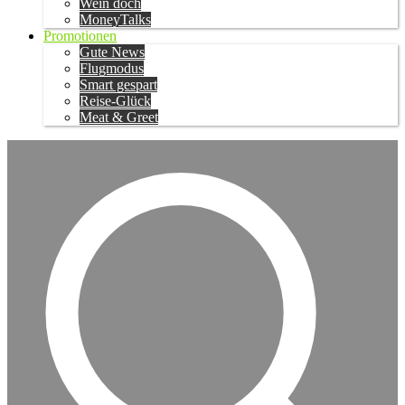
Wein doch
MoneyTalks
Promotionen
Gute News
Flugmodus
Smart gespart
Reise-Glück
Meat & Greet