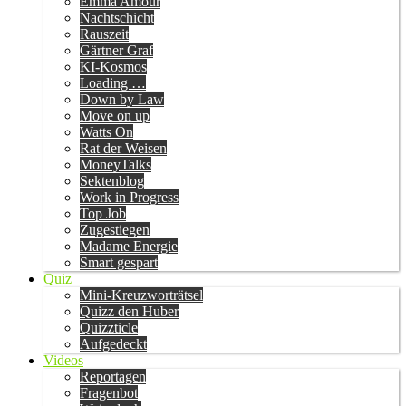
Emma Amour
Nachtschicht
Rauszeit
Gärtner Graf
KI-Kosmos
Loading …
Down by Law
Move on up
Watts On
Rat der Weisen
MoneyTalks
Sektenblog
Work in Progress
Top Job
Zugestiegen
Madame Energie
Smart gespart
Quiz
Mini-Kreuzworträtsel
Quizz den Huber
Quizzticle
Aufgedeckt
Videos
Reportagen
Fragenbot