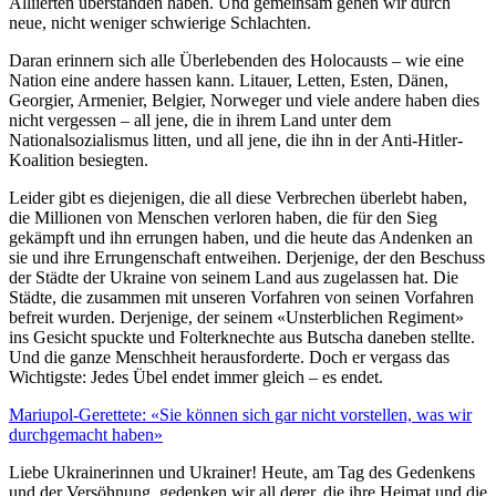
Alliierten überstanden haben. Und gemeinsam gehen wir durch
neue, nicht weniger schwierige Schlachten.
Daran erinnern sich alle Überlebenden des Holocausts – wie eine
Nation eine andere hassen kann. Litauer, Letten, Esten, Dänen,
Georgier, Armenier, Belgier, Norweger und viele andere haben dies
nicht vergessen – all jene, die in ihrem Land unter dem
Nationalsozialismus litten, und all jene, die ihn in der Anti-Hitler-
Koalition besiegten.
Leider gibt es diejenigen, die all diese Verbrechen überlebt haben,
die Millionen von Menschen verloren haben, die für den Sieg
gekämpft und ihn errungen haben, und die heute das Andenken an
sie und ihre Errungenschaft entweihen. Derjenige, der den Beschuss
der Städte der Ukraine von seinem Land aus zugelassen hat. Die
Städte, die zusammen mit unseren Vorfahren von seinen Vorfahren
befreit wurden. Derjenige, der seinem «Unsterblichen Regiment»
ins Gesicht spuckte und Folterknechte aus Butscha daneben stellte.
Und die ganze Menschheit herausforderte. Doch er vergass das
Wichtigste: Jedes Übel endet immer gleich – es endet.
Mariupol-Gerettete: «Sie können sich gar nicht vorstellen, was wir
durchgemacht haben»
Liebe Ukrainerinnen und Ukrainer! Heute, am Tag des Gedenkens
und der Versöhnung, gedenken wir all derer, die ihre Heimat und die