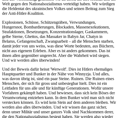
Welt gegen den Nationalsozialismus verteidigt haben. Wir würdigen
die Heldentat des ukrainischen Volkes und seinen Beitrag zum Sieg
der Anti-Hitler-Koalition.
Explosionen, Schüsse, Schützengräben, Verwundungen,
Hungersnot, Bombardierungen, Blockaden, Massenexekutionen,
Strafaktionen, Besetzungen, Konzentrationslager, Gaskammern,
gelbe Sterne, Ghettos, das Massaker in Babyn Jar, Chatyn in
Belarus, Gefangenschaft, Zwangsarbeit – all die Menschen starben,
damit jeder von uns weiss, was diese Worte bedeuten, aus Büchern,
nicht aus eigenem Erleben. Aber es ist anders gekommen. Das ist
ihnen allen gegenüber ungerecht. Aber die Wahrheit wird siegen.
Und wir werden alles überwinden!
Und der Beweis dafür heisst 'Werwolf'. Dies ist Hitlers ehemaliges
Hauptquartier und Bunker in der Nähe von Winnyzja. Und alles,
was davon übrig ist, sind ein paar Steine. Ruinen. Die Ruinen eines
Menschen, der sich für gross und unbesiegbar hielt. Dies ist ein
Leitfaden für uns alle und für künftige Generationen. Wofür unsere
Vorfahren gekämpft haben. Und bewiesen, dass sich kein Böses der
Verantwortung entziehen kann. In dem Bunker wird man sich nicht
verstecken können. Es wird kein Stein auf dem anderen bleiben. Wir
werden also alles überwinden. Und wir wissen das ganz sicher,
denn unser Militär und unser ganzes Volk sind Nachkommen derer,
die den Nationalsozialismus besiegt haben. Sie werden also wieder