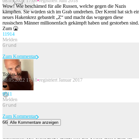
08.05.2022 17:06
registriert Juni 2018
Beitrag melden
Wow! Wie beschämed für alle Russen, welche gegen die Nazis
kämpften. Sie würden sich im Grab umdrehen. Der Kreml hat sich ei
neues Hakenkrez gebastelt „Z“ und macht das wogegen diese
russischen Männer millionenfach gekämpft haben und gestorben sind.
Zum 🤮
119
14
Melden
Zum Kommentar
Tobias W.
08.05.2022 17:18
registriert Januar 2017
Beitrag melden
❤️
95
11
Melden
Zum Kommentar
66
Alle Kommentare anzeigen
14-Jährige stürzt beim Klettern in Südtirol zu Tode
Beim Klettern in Südtirol ist ein 14-jähriges Mädchen ums Leben