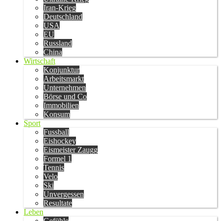
Iran-Krieg
Deutschland
USA
EU
Russland
China
Wirtschaft
Konjunktur
Arbeitsmarkt
Unternehmen
Börse und Co
Immobilien
Konsum
Sport
Fussball
Eishockey
Eismeister Zaugg
Formel 1
Tennis
Velo
Ski
Unvergessen
Resultate
Leben
Gefühle