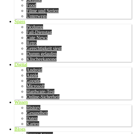
Food
Filme und Serien
Unterwegs
Spass
Picdump
Fail-Dienstag
Cute News
Retro
Gerechtigkeit siegt
Dumm gelaufen
Klischeekanone
Digital
Android
Apple
Google
Microsoft
Hardware-Test
Online-Sicherheit
Wissen
History
Gesundheit
Daten
Karten
Blogs