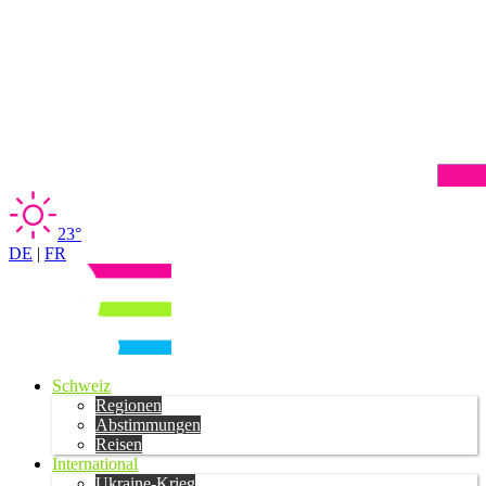
23°
DE
|
FR
Schweiz
Regionen
Abstimmungen
Reisen
International
Ukraine-Krieg