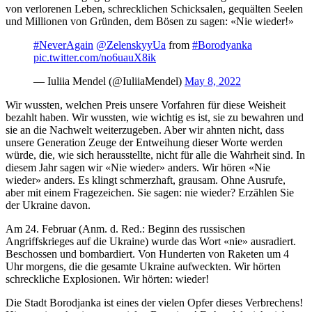
von verlorenen Leben, schrecklichen Schicksalen, gequälten Seelen
und Millionen von Gründen, dem Bösen zu sagen: «Nie wieder!»
#NeverAgain
@ZelenskyyUa
from
#Borodyanka
pic.twitter.com/no6uauX8ik
— Iuliia Mendel (@IuliiaMendel)
May 8, 2022
Wir wussten, welchen Preis unsere Vorfahren für diese Weisheit
bezahlt haben. Wir wussten, wie wichtig es ist, sie zu bewahren und
sie an die Nachwelt weiterzugeben. Aber wir ahnten nicht, dass
unsere Generation Zeuge der Entweihung dieser Worte werden
würde, die, wie sich herausstellte, nicht für alle die Wahrheit sind. In
diesem Jahr sagen wir «Nie wieder» anders. Wir hören «Nie
wieder» anders. Es klingt schmerzhaft, grausam. Ohne Ausrufe,
aber mit einem Fragezeichen. Sie sagen: nie wieder? Erzählen Sie
der Ukraine davon.
Am 24. Februar (Anm. d. Red.: Beginn des russischen
Angriffskrieges auf die Ukraine) wurde das Wort «nie» ausradiert.
Beschossen und bombardiert. Von Hunderten von Raketen um 4
Uhr morgens, die die gesamte Ukraine aufweckten. Wir hörten
schreckliche Explosionen. Wir hörten: wieder!
Die Stadt Borodjanka ist eines der vielen Opfer dieses Verbrechens!