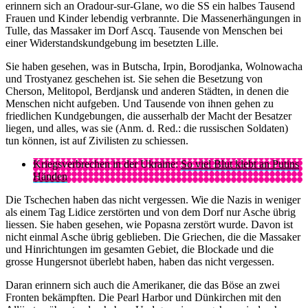
erinnern sich an Oradour-sur-Glane, wo die SS ein halbes Tausend
Frauen und Kinder lebendig verbrannte. Die Massenerhängungen in
Tulle, das Massaker im Dorf Ascq. Tausende von Menschen bei
einer Widerstandskundgebung im besetzten Lille.
Sie haben gesehen, was in Butscha, Irpin, Borodjanka, Wolnowacha
und Trostyanez geschehen ist. Sie sehen die Besetzung von
Cherson, Melitopol, Berdjansk und anderen Städten, in denen die
Menschen nicht aufgeben. Und Tausende von ihnen gehen zu
friedlichen Kundgebungen, die ausserhalb der Macht der Besatzer
liegen, und alles, was sie (Anm. d. Red.: die russischen Soldaten)
tun können, ist auf Zivilisten zu schiessen.
Kriegsverbrechen in der Ukraine:
So viel Blut klebt an Putins
Händen
Die Tschechen haben das nicht vergessen. Wie die Nazis in weniger
als einem Tag Lidice zerstörten und von dem Dorf nur Asche übrig
liessen. Sie haben gesehen, wie Popasna zerstört wurde. Davon ist
nicht einmal Asche übrig geblieben. Die Griechen, die die Massaker
und Hinrichtungen im gesamten Gebiet, die Blockade und die
grosse Hungersnot überlebt haben, haben das nicht vergessen.
Daran erinnern sich auch die Amerikaner, die das Böse an zwei
Fronten bekämpften. Die Pearl Harbor und Dünkirchen mit den