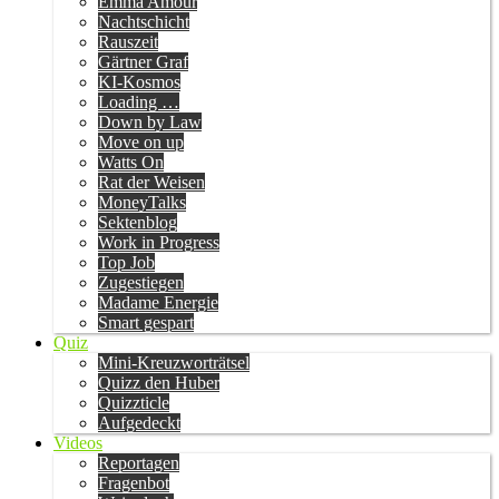
Emma Amour
Nachtschicht
Rauszeit
Gärtner Graf
KI-Kosmos
Loading …
Down by Law
Move on up
Watts On
Rat der Weisen
MoneyTalks
Sektenblog
Work in Progress
Top Job
Zugestiegen
Madame Energie
Smart gespart
Quiz
Mini-Kreuzworträtsel
Quizz den Huber
Quizzticle
Aufgedeckt
Videos
Reportagen
Fragenbot