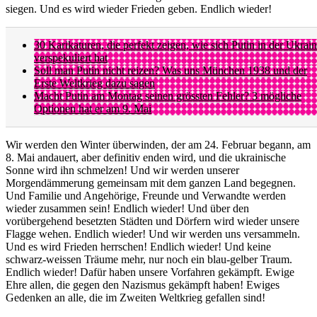
siegen. Und es wird wieder Frieden geben. Endlich wieder!
30 Karikaturen, die perfekt zeigen, wie sich Putin in der Ukrai
verspekuliert hat
Soll man Putin nicht reizen? Was uns München 1938 und der
Erste Weltkrieg dazu sagen
Macht Putin am Montag seinen grössten Fehler? 3 mögliche
Optionen hat er am 9. Mai
Wir werden den Winter überwinden, der am 24. Februar begann, am
8. Mai andauert, aber definitiv enden wird, und die ukrainische
Sonne wird ihn schmelzen! Und wir werden unserer
Morgendämmerung gemeinsam mit dem ganzen Land begegnen.
Und Familie und Angehörige, Freunde und Verwandte werden
wieder zusammen sein! Endlich wieder! Und über den
vorübergehend besetzten Städten und Dörfern wird wieder unsere
Flagge wehen. Endlich wieder! Und wir werden uns versammeln.
Und es wird Frieden herrschen! Endlich wieder! Und keine
schwarz-weissen Träume mehr, nur noch ein blau-gelber Traum.
Endlich wieder! Dafür haben unsere Vorfahren gekämpft. Ewige
Ehre allen, die gegen den Nazismus gekämpft haben! Ewiges
Gedenken an alle, die im Zweiten Weltkrieg gefallen sind!