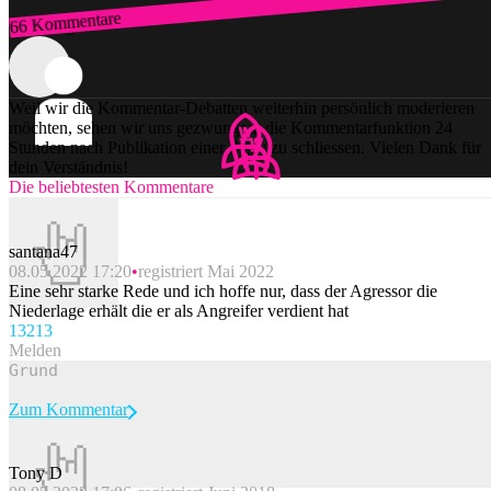
66 Kommentare
Zum Login
Weil wir die Kommentar-Debatten weiterhin persönlich moderieren
möchten, sehen wir uns gezwungen, die Kommentarfunktion 24
Stunden nach Publikation einer Story zu schliessen. Vielen Dank für
dein Verständnis!
Die beliebtesten Kommentare
santana47
08.05.2022 17:20
registriert Mai 2022
Eine sehr starke Rede und ich hoffe nur, dass der Agressor die
Niederlage erhält die er als Angreifer verdient hat
132
13
Melden
Zum Kommentar
Tony D