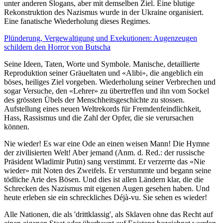
unter anderen Slogans, aber mit demselben Ziel. Eine blutige
Rekonstruktion des Nazismus wurde in der Ukraine organisiert.
Eine fanatische Wiederholung dieses Regimes.
Plünderung, Vergewaltigung und Exekutionen: Augenzeugen
schildern den Horror von Butscha
Seine Ideen, Taten, Worte und Symbole. Manische, detaillierte
Reproduktion seiner Gräueltaten und «Alibi», die angeblich ein
böses, heiliges Ziel vorgeben. Wiederholung seiner Verbrechen und
sogar Versuche, den «Lehrer» zu übertreffen und ihn vom Sockel
des grössten Übels der Menschheitsgeschichte zu stossen.
Aufstellung eines neuen Weltrekords für Fremdenfeindlichkeit,
Hass, Rassismus und die Zahl der Opfer, die sie verursachen
können.
Nie wieder! Es war eine Ode an einen weisen Mann! Die Hymne
der zivilisierten Welt! Aber jemand (Anm. d. Red.: der russische
Präsident Wladimir Putin) sang verstimmt. Er verzerrte das «Nie
wieder» mit Noten des Zweifels. Er verstummte und begann seine
tödliche Arie des Bösen. Und dies ist allen Ländern klar, die die
Schrecken des Nazismus mit eigenen Augen gesehen haben. Und
heute erleben sie ein schreckliches Déjà-vu. Sie sehen es wieder!
Alle Nationen, die als 'drittklassig', als Sklaven ohne das Recht auf