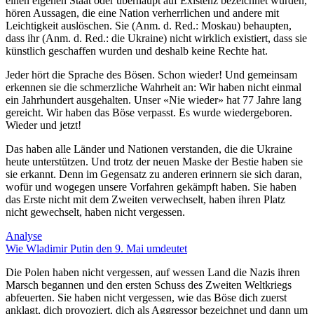
einen eigenen Staat oder überhaupt auf Existenz bezeichnet wurden,
hören Aussagen, die eine Nation verherrlichen und andere mit
Leichtigkeit auslöschen. Sie (Anm. d. Red.: Moskau) behaupten,
dass ihr (Anm. d. Red.: die Ukraine) nicht wirklich existiert, dass sie
künstlich geschaffen wurden und deshalb keine Rechte hat.
Jeder hört die Sprache des Bösen. Schon wieder! Und gemeinsam
erkennen sie die schmerzliche Wahrheit an: Wir haben nicht einmal
ein Jahrhundert ausgehalten. Unser «Nie wieder» hat 77 Jahre lang
gereicht. Wir haben das Böse verpasst. Es wurde wiedergeboren.
Wieder und jetzt!
Das haben alle Länder und Nationen verstanden, die die Ukraine
heute unterstützen. Und trotz der neuen Maske der Bestie haben sie
sie erkannt. Denn im Gegensatz zu anderen erinnern sie sich daran,
wofür und wogegen unsere Vorfahren gekämpft haben. Sie haben
das Erste nicht mit dem Zweiten verwechselt, haben ihren Platz
nicht gewechselt, haben nicht vergessen.
Analyse
Wie Wladimir Putin den 9. Mai umdeutet
Die Polen haben nicht vergessen, auf wessen Land die Nazis ihren
Marsch begannen und den ersten Schuss des Zweiten Weltkriegs
abfeuerten. Sie haben nicht vergessen, wie das Böse dich zuerst
anklagt, dich provoziert, dich als Aggressor bezeichnet und dann um