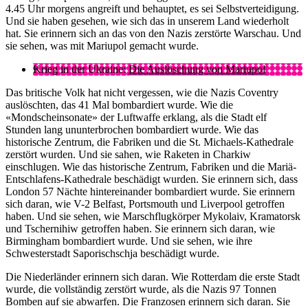
4.45 Uhr morgens angreift und behauptet, es sei Selbstverteidigung.
Und sie haben gesehen, wie sich das in unserem Land wiederholt
hat. Sie erinnern sich an das von den Nazis zerstörte Warschau. Und
sie sehen, was mit Mariupol gemacht wurde.
Krieg in der Ukraine:
Die Auslöschung von Mariupol
Das britische Volk hat nicht vergessen, wie die Nazis Coventry
auslöschten, das 41 Mal bombardiert wurde. Wie die
«Mondscheinsonate» der Luftwaffe erklang, als die Stadt elf
Stunden lang ununterbrochen bombardiert wurde. Wie das
historische Zentrum, die Fabriken und die St. Michaels-Kathedrale
zerstört wurden. Und sie sahen, wie Raketen in Charkiw
einschlugen. Wie das historische Zentrum, Fabriken und die Mariä-
Entschlafens-Kathedrale beschädigt wurden. Sie erinnern sich, dass
London 57 Nächte hintereinander bombardiert wurde. Sie erinnern
sich daran, wie V-2 Belfast, Portsmouth und Liverpool getroffen
haben. Und sie sehen, wie Marschflugkörper Mykolaiv, Kramatorsk
und Tschernihiw getroffen haben. Sie erinnern sich daran, wie
Birmingham bombardiert wurde. Und sie sehen, wie ihre
Schwesterstadt Saporischschja beschädigt wurde.
Die Niederländer erinnern sich daran. Wie Rotterdam die erste Stadt
wurde, die vollständig zerstört wurde, als die Nazis 97 Tonnen
Bomben auf sie abwarfen. Die Franzosen erinnern sich daran. Sie