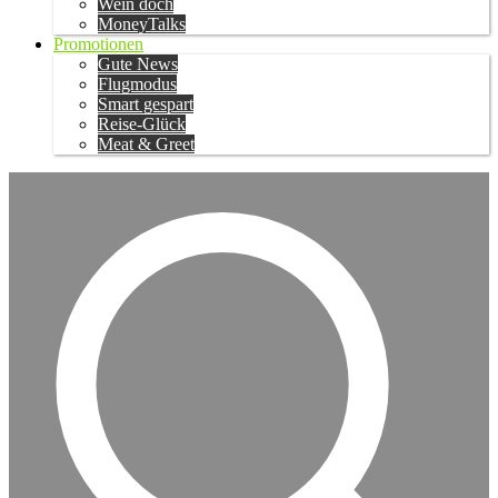
Wein doch
MoneyTalks
Promotionen
Gute News
Flugmodus
Smart gespart
Reise-Glück
Meat & Greet