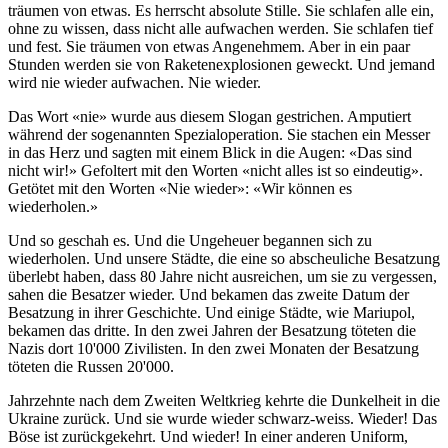
träumen von etwas. Es herrscht absolute Stille. Sie schlafen alle ein,
ohne zu wissen, dass nicht alle aufwachen werden. Sie schlafen tief
und fest. Sie träumen von etwas Angenehmem. Aber in ein paar
Stunden werden sie von Raketenexplosionen geweckt. Und jemand
wird nie wieder aufwachen. Nie wieder.
Das Wort «nie» wurde aus diesem Slogan gestrichen. Amputiert
während der sogenannten Spezialoperation. Sie stachen ein Messer
in das Herz und sagten mit einem Blick in die Augen: «Das sind
nicht wir!» Gefoltert mit den Worten «nicht alles ist so eindeutig».
Getötet mit den Worten «Nie wieder»: «Wir können es
wiederholen.»
Und so geschah es. Und die Ungeheuer begannen sich zu
wiederholen. Und unsere Städte, die eine so abscheuliche Besatzung
überlebt haben, dass 80 Jahre nicht ausreichen, um sie zu vergessen,
sahen die Besatzer wieder. Und bekamen das zweite Datum der
Besatzung in ihrer Geschichte. Und einige Städte, wie Mariupol,
bekamen das dritte. In den zwei Jahren der Besatzung töteten die
Nazis dort 10'000 Zivilisten. In den zwei Monaten der Besatzung
töteten die Russen 20'000.
Jahrzehnte nach dem Zweiten Weltkrieg kehrte die Dunkelheit in die
Ukraine zurück. Und sie wurde wieder schwarz-weiss. Wieder! Das
Böse ist zurückgekehrt. Und wieder! In einer anderen Uniform,